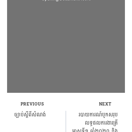
PREVIOUS
NEXT
Post
ច្បាប់ស្ដីពីសំណង់
របាយការណ៍បូកសរុប
លទ្ធផលការងារត្រី
navigation
មាសទី១ ឆ្នាំ២០២០ និង