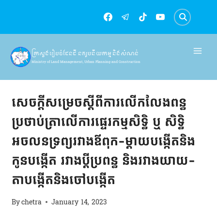
Skip
to
content
ក្រសួងរៀបចំដែនដី នគរូបនីយកម្ម និងសំណង់
Ministry of Land Management, Urban Planning and Construction
សេចក្តីសម្រេច
សេចក្ដីសម្រេចស្ដីពីការលើកលែងពន្ធ
ប្រថាប់ត្រាលើការផ្ទេរកម្មសិទ្ធិ ឬ សិទ្ធិ
អចលនទ្រព្យរវាងឪពុក-ម្ដាយបង្កើតនិង
កូនបង្កើត រវាងប្ដីប្រពន្ធ និងរវាងយាយ-
តាបង្កើតនិងចៅបង្កើត
By
chetra
January 14, 2023