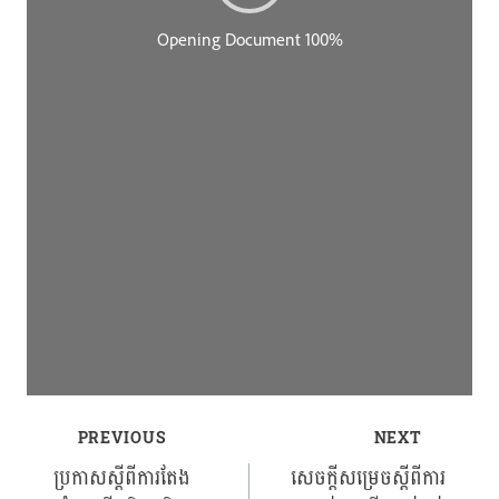
PREVIOUS
NEXT
Post
ប្រកាសស្ដីពីការតែង
សេចក្ដីសម្រេចស្ដីពីការ