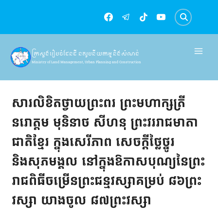
Skip
to
content
ក្រសួងរៀបចំដែនដី នគរូបនីយកម្ម និងសំណង់
Ministry of Land Management, Urban Planning and Construction
សារលិខិតជូនពរ
សារលិខិតថ្វាយព្រះពរ ព្រះមហាក្សត្រី
នរោត្តម មុនិនាថ សីហនុ ព្រះវររាជមាតា
ជាតិខ្មែរ ក្នុងសេរីភាព សេចក្ដីថ្លៃថ្នូរ
និងសុភមង្គល នៅក្នុងឱកាសបុណ្យនៃព្រះ
រាជពិធីចម្រើនព្រះជន្មវស្សាគម្រប់ ៨៦ព្រះ
វស្សា យាងចូល ៨៧ព្រះវស្សា