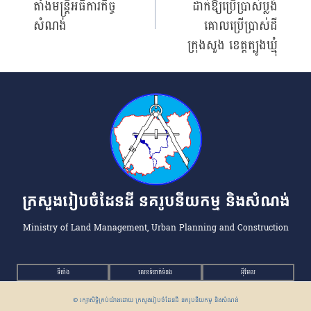
តាំងមន្រ្តីអធិការកិច្ច
ដាក់ឱ្យប្រើប្រាស់ប្លង់
navigation
សំណង់
គោលប្រើប្រាស់ដី
ក្រុងសួង ខេត្តត្បូងឃ្មុំ
ក្រសួងរៀបចំដែនដី នគរូបនីយកម្ម និងសំណង់
Ministry of Land Management, Urban Planning and Construction
ទីតាំង
លេខទំនាក់ទំនង
អ៉ីមែល
© រក្សាសិទ្ធិគ្រប់យ៉ាងដោយ ក្រសួងរៀបចំដែនដី នគរូបនីយកម្ម និងសំណង់