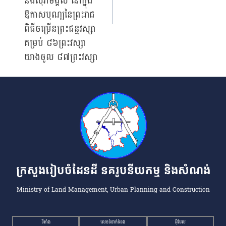
និងសុភមង្គល នៅក្នុង
ឱកាសបុណ្យនៃព្រះរាជ
ពិធីចម្រើនព្រះជន្មវស្សា
គម្រប់ ៨៦ព្រះវស្សា
យាងចូល ៨៧ព្រះវស្សា
ក្រសួងរៀបចំដែនដី នគរូបនីយកម្ម និងសំណង់
Ministry of Land Management, Urban Planning and Construction
ទីតាំង
លេខទំនាក់ទំនង
អ៉ីមែល