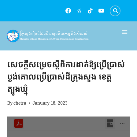
Skip
to
content
ក្រសួងរៀបចំដែនដី នគរូបនីយកម្ម និងសំណង់
Ministry of Land Management, Urban Planning and Construction
ប្លង់គោលប្រើប្រាស់ដី
សេចក្ដីសម្រេចស្ដីពីការដាក់ឱ្យប្រើប្រាស់
ប្លង់គោលប្រើប្រាស់ដីក្រុងសួង ខេត្ត
ត្បូងឃ្មុំ
By
chetra
January 18, 2023