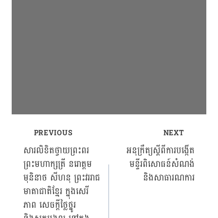
PREVIOUS
NEXT
Post
សារលិខិតថ្វាយព្រះពរ
អនុក្រឹត្យស្ដីពីការបង្កើត
ព្រះមហាក្សត្រី នរោត្តម
មន្ទីរពិសោធន៍សំណង់
navigation
មុនិនាថ សីហនុ ព្រះវររាជ
និងសាធារណការ
មាតាជាតិខ្មែរ ក្នុងសេរី
ភាព សេចក្ដីថ្លៃថ្នូរ