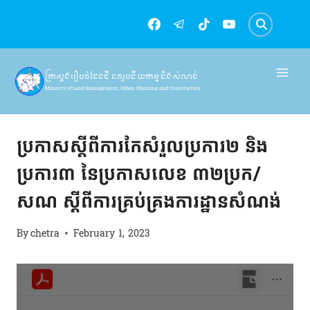
Skip
to
content
ក្រសួងរៀបចំដែនដី នគរូបនីយកម្ម និងសំណង់
Ministry of Land Management, Urban Planning and Construction
សេចក្តីជូនដំណឹង
ប្រកាសស្ដីពីការកែសំរួលប្រការ២ និង
ប្រការ៣ នៃប្រកាសលេខ ៣២ប្រក/
សណ ស្ដីពីការគ្រប់គ្រងការដ្ឋានសំណង់
By
chetra
February 1, 2023