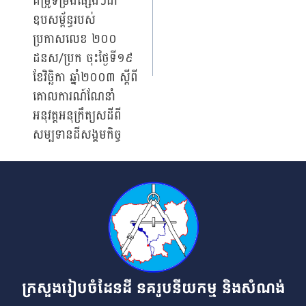
គម្រូទម្រង់ផ្សេងៗជា
ឧបសម្ព័ន្ធរបស់
ប្រកាសលេខ ២០០
ដនស/ប្រក ចុះថ្ងៃទី១៩
ខែវិច្ឆិកា ឆ្នាំ២០០៣ ស្ដីពី
គោលការណ៍ណែនាំ
អនុវត្តអនុក្រឹត្យសដីពី
សម្បទានដីសង្គមកិច្ច
ក្រសួងរៀបចំដែនដី នគរូបនីយកម្ម និងសំណង់