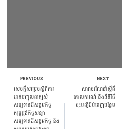
PREVIOUS
NEXT
Post
សេចក្ដីសម្រេចស្ដីពីការ
សារាចរណែនាំស្ដីពី
ដាក់បញ្ជូលពាក្យសុំ
គោលការណ៍ និងនីតិវិធី
navigation
សម្បទានដីសង្គមកិច្ច
ចុះបញ្ជីដីបំពេញបន្ថែម
គម្រូប្លង់កិច្ចសន្យា
សម្បទានដីសង្គមកិច្ច និង