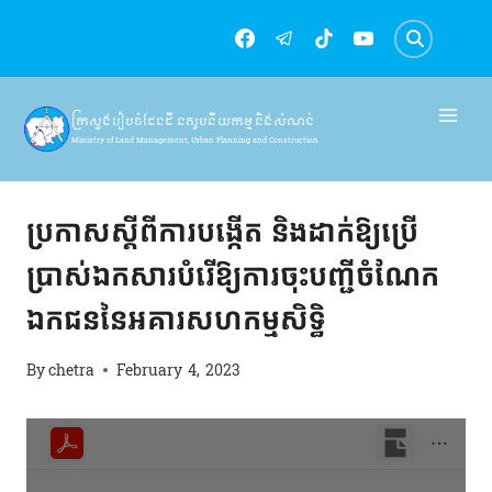
Skip
to
content
ក្រសួងរៀបចំដែនដី នគរូបនីយកម្ម និងសំណង់
Ministry of Land Management, Urban Planning and Construction
សេចក្តីជូនដំណឹង
ប្រកាសស្ដីពីការបង្កើត និងដាក់ឱ្យប្រើ
ប្រាស់ឯកសារបំរើឱ្យការចុះបញ្ជីចំណែក
ឯកជននៃអគារសហកម្មសិទ្ធិ
By
chetra
February 4, 2023