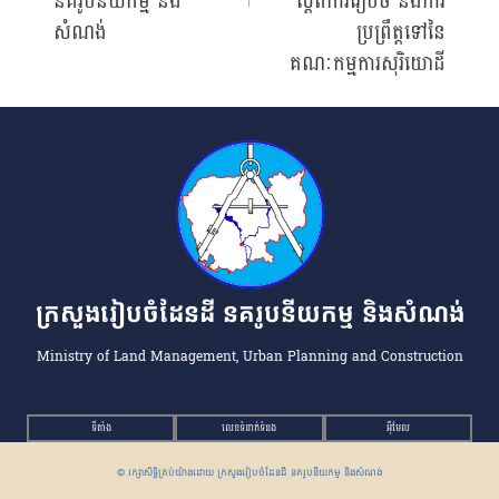
នគរូបនីយកម្ម និង
ស្ដីពីការរៀបចំ និងការ
សំណង់
ប្រព្រឹត្តទៅនៃ
គណៈកម្មការសុរិយោដី
ក្រសួងរៀបចំដែនដី នគរូបនីយកម្ម និងសំណង់
Ministry of Land Management, Urban Planning and Construction
ទីតាំង
លេខទំនាក់ទំនង
អ៉ីមែល
© រក្សាសិទ្ធិគ្រប់យ៉ាងដោយ ក្រសួងរៀបចំដែនដី នគរូបនីយកម្ម និងសំណង់