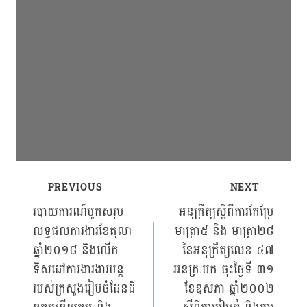
PREVIOUS
NEXT
Post
របាយការណ៍បូកសរុប
អនុក្រឹត្យស្ដីពីការកែប្រែ
លទ្ធផលការងារខែតុលា
មាត្រា៥ និង មាត្រា២៨
navigation
ឆ្នាំ២០១៨ និងលើក
នៃអនុក្រឹត្យលេខ ៤៧
ទិសដៅការងារងារបន្ត
អនក្រ.បក ចុះថ្ងៃទី ៣១
របស់ក្រសួងរៀបចំដែនដី
ខែឧសភា ឆ្នាំ២០០២