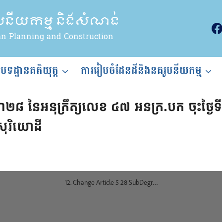
ូបនីយកម្ម និងសំណង់
an Planning and Construction
ងបទដ្ឋានគតិយុត្ត
ការរៀបចំដែនដីនិងនគរូបនីយកម្ម
មាត្រា២៨ នៃអនុក្រឹត្យលេខ ៤៧ អនក្រ.បក ចុះថ្ង
សុរិយោដី