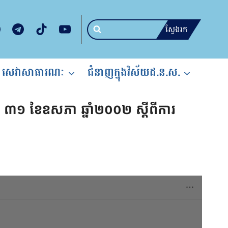
ស្វែងរក
សេវាសាធារណៈ
ជំនាញក្នុងវិស័យដ.ន.ស.
ៃទី ៣១ ខែឧសភា ឆ្នាំ២០០២ ស្ដីពីការ