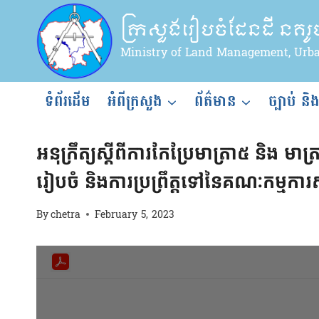
Skip
ក្រសួងរៀបចំដែនដី នគរ
to
content
Ministry of Land Management, Urb
ទំព័រដើម
អំពីក្រសួង
ព័ត៌មាន
ច្បាប់ និ
អនុក្រឹត្យ
|
អនុក្រឹត្យ
អនុក្រឹត្យស្ដីពីការកែប្រែមាត្រា៥ និង 
រៀបចំ និងការប្រព្រឹត្តទៅនៃគណៈកម្មការ
By
chetra
February 5, 2023