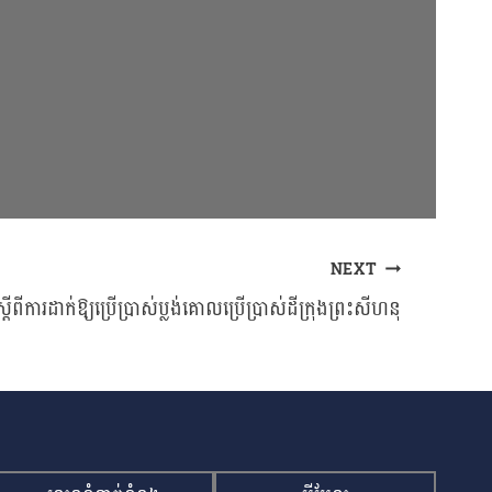
NEXT
ដីពីការដាក់ឱ្យប្រើប្រាស់ប្លង់គោលប្រើប្រាស់ដីក្រុងព្រះសីហនុ