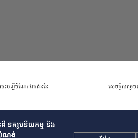
យការចុះបញ្ជីចំណែកឯកជននៃ
សេចក្ដីសម្រេចស្
ដី នគរូបនីយកម្ម និង
ំណង់