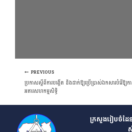
PREVIOUS
Post
ប្រកាសស្ដីពីការបង្កើត និងដាក់ឱ្យប្រើប្រាស់ឯកសារបំរើឱ្
អគារសហកម្មសិទ្ធិ
navigation
ក្រសួងរៀបចំដែន
ស