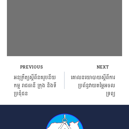
PREVIOUS
NEXT
Post
អនុក្រឹត្យស្ដីពីនគរូបនីយ
គោលនយោបាយស្ដីពីការ
កម្ម រាជធានី ក្រុង និងទី
ប្រព័ន្ធវាយតម្លៃអចល
navigation
ប្រជុំជន
ទ្រព្យ