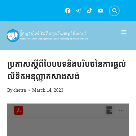
Skip
to
content
ក្រសួងរៀបចំដែនដី នគរូបនីយកម្ម និងសំណង់
Ministry of Land Management, Urban Planning and Construction
សេចក្តីជូនដំណឹង
ប្រកាសស្ដីពីបែបបទនិងបរិបថនៃការផ្ដល់
លិខិតអនុញ្ញាតសាងសង់
By
chetra
March 14, 2023