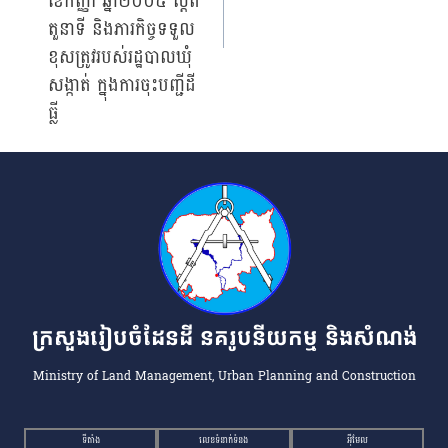
ខែកញ្ញា ឆ្នាំ២០០៥ ស្ដីពី
តួនាទី និងភារកិច្ចទទួល
ខុសត្រូវរបស់រដ្ឋបាលឃុំ
សង្កាត់ ក្នុងការចុះបញ្ជីដី
ធ្លី
ក្រសួងរៀបចំដែនដី នគរូបនីយកម្ម និងសំណង់
Ministry of Land Management, Urban Planning and Construction
ទីតាំង
លេខទំនាក់ទំនង
អ៉ីមែល