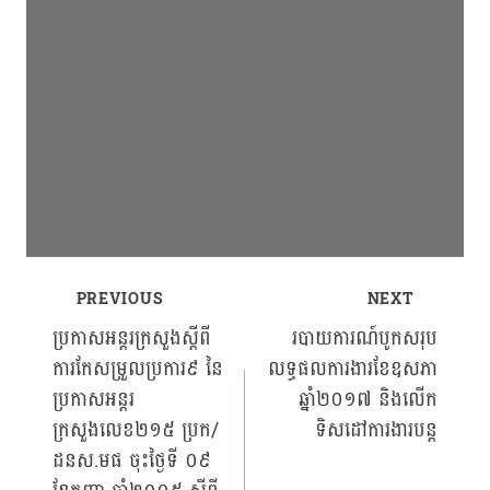
PREVIOUS
NEXT
Post
ប្រកាសអន្តរក្រសួងស្ដីពី
របាយការណ៍បូកសរុប
ការកែសម្រួលប្រការ៩ នៃ
លទ្ធផលការងារខែឧសភា
navigation
ប្រកាសអន្តរ
ឆ្នាំ២០១៧ និងលើក
ក្រសួងលេខ២១៥ ប្រក/
ទិសដៅការងារបន្ត
ដនស.មផ ចុះថ្ងៃទី ០៩