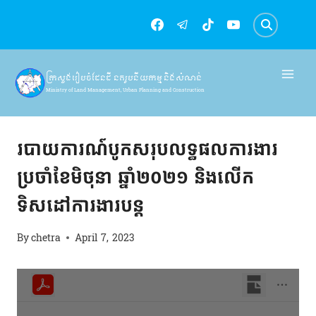
Skip
to
content
ក្រសួងរៀបចំដែនដី នគរូបនីយកម្ម និងសំណង់
Ministry of Land Management, Urban Planning and Construction
របាយការណ៍
របាយការណ៍បូកសរុបលទ្ធផលការងារ
ប្រចាំខែមិថុនា ឆ្នាំ២០២១ និងលើក
ទិសដៅការងារបន្ត
By
chetra
April 7, 2023