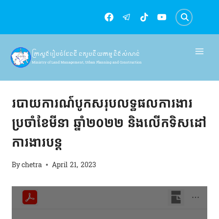
Skip
to
content
ក្រសួងរៀបចំដែនដី នគរូបនីយកម្ម និងសំណង់
Ministry of Land Management, Urban Planning and Construction
របាយការណ៍
របាយការណ៍បូកសរុបលទ្ធផលការងារ
ប្រចាំខែមីនា ឆ្នាំ២០២២ និងលើកទិសដៅ
ការងារបន្ត
By
chetra
April 21, 2023