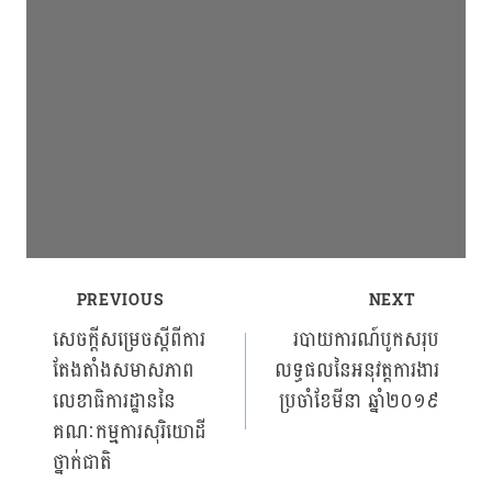
PREVIOUS
NEXT
Post
សេចក្ដីសម្រេចស្ដីពីការ
របាយការណ៍បូកសរុប
តែងតាំងសមាសភាព
លទ្ធផលនៃអនុវត្តការងារ
navigation
លេខាធិការដ្ឋាននៃ
ប្រចាំខែមីនា ឆ្នាំ២០១៩
គណៈកម្មការសុរិយោដី
ថ្នាក់ជាតិ