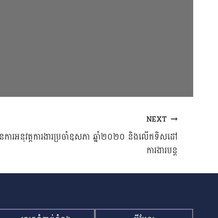
NEXT
ការអនុវត្តការងារប្រចាំឧសភា ឆ្នាំ២០២០ និងលើកទិសដៅ
ការងារបន្ត