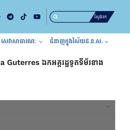
ស្វែងរក
សេវាសាធារណៈ
ជំនាញក្នុងវិស័យដ.ន.ស.
a Guterres ឯកអគ្គរដ្ឋទូតទីម័រខាង