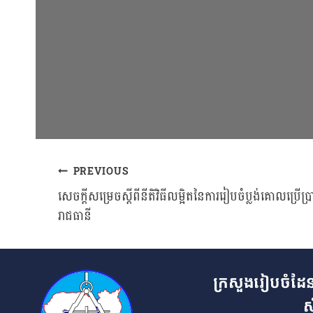
PREVIOUS
Post
សេចក្ដីសម្រេចស្ដីពីនីតិវិធីលម្អិតនៃការរៀបចំប្លង់គោលប្រើប្រ
រាជធានី
navigation
ក្រសួងរៀបចំដែន
ស