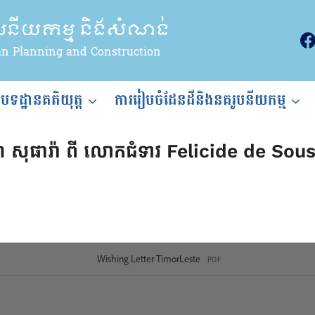
ូបនីយកម្ម និងសំណង់
an Planning and Construction
ងបទដ្ឋានគតិយុត្ត
ការរៀបចំដែនដីនិងនគរូបនីយកម្ម
 ជា សុផារ៉ា ពី លោកជំទាវ Felicide de Sous