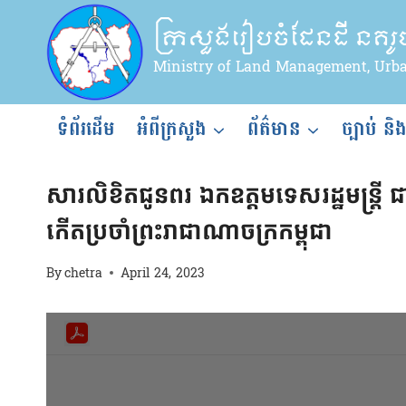
Skip
ក្រសួងរៀបចំដែនដី នគរ
to
content
Ministry of Land Management, Urb
ទំព័រដើម
អំពីក្រសួង
ព័ត៌មាន
ច្បាប់ និ
សារលិខិតជូនពរ
សារលិខិតជូនពរ ឯកឧត្តមទេសរដ្ឋមន្ត្រី
កើតប្រចាំព្រះរាជាណាចក្រកម្ពុជា
By
chetra
April 24, 2023