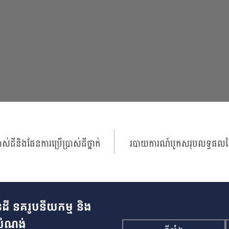
ាស់ដីនិងផែនការប្រើប្រាស់ដីថ្នាក់
របាយការណ៍បូកសរុបលទ្ធផលនៃ
ដី នគរូបនីយកម្ម និង
ំណង់