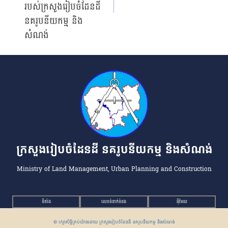
របស់ក្រសួងរៀបចំដែនដី
នគរូបនីយកម្ម និង
សំណង់
ក្រសួងរៀបចំដែនដី នគរូបនីយកម្ម និងសំណង់
Ministry of Land Management, Urban Planning and Construction
ទីតាំង
លេខទំនាក់ទំនង
អ៉ីមែល
© រក្សាសិទ្ធិគ្រប់យ៉ាងដោយ ក្រសួងរៀបចំដែនដី នគរូបនីយកម្ម និងសំណង់