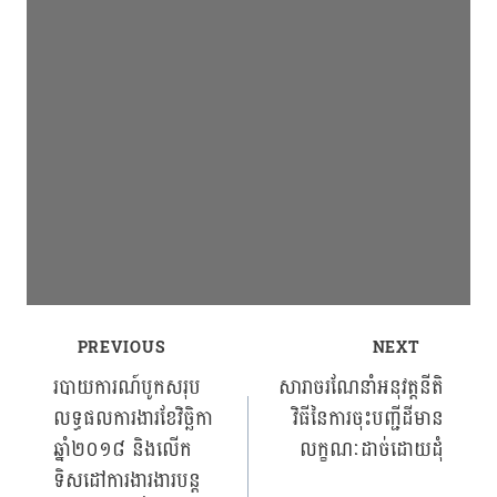
PREVIOUS
NEXT
Post
របាយការណ៍បូកសរុប
សារាចរណែនាំអនុវត្តនីតិ
លទ្ធផលការងារខែវិច្ឆិកា
វិធីនៃការចុះបញ្ជីដីមាន
navigation
ឆ្នាំ២០១៨ និងលើក
លក្ខណៈដាច់ដោយដុំ
ទិសដៅការងារងារបន្ត