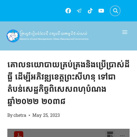
Skip
to
content
ក្រសួងរៀបចំដែនដី នគរូបនីយកម្ម និងសំណង់
Ministry of Land Management, Urban Planning and Construction
គោលនយោបាយ
គោលនយោបាយគ្រប់គ្រងនិងប្រើប្រាស់ដី
ធ្លី ដើម្បីអភិវឌ្ឍខេត្តព្រះសីហនុ ទៅជា
តំបន់សេដ្ឋកិច្ចពិសេសពហុបំណង
ឆ្នាំ២០២២ ២០៣៨
By
chetra
May 25, 2023