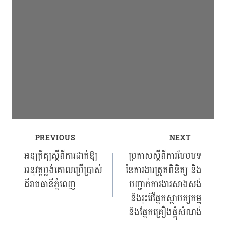
PREVIOUS
NEXT
Post
អនុក្រឹត្យស្ដីពីការដាក់ឱ្យ
ប្រកាសស្ដីពីការបែបបទ
អនុវត្តប្លង់គោលប្រើប្រាស់
នៃការងារត្រួតពិនិត្យ និង
navigation
ដីរាជធានីភ្នំពេញ
បញ្ជាក់ការងារសាងសង់
និងរុះរើផ្នែកស្ថាបត្យកម្ម
និងផ្នែកគ្រឿងផ្គុំសំណង់