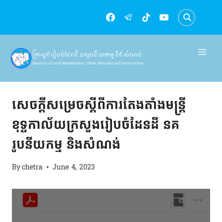
Skip
to
content
ក្រសួងរៀបចំដែនដី នគរូបនីយកម្ម និងសំណង់
Ministry of Land Management, Urban Planning and Construction
សេចក្តីសម្រេច
សេចក្ដីសម្រេចស្ដីពីការតែងតាំងមន្រ្តី
ខុទ្ទកាល័យក្រសួងរៀបចំដែនដី នគ
រូបនីយកម្ម និងសំណង់
By
chetra
June 4, 2023