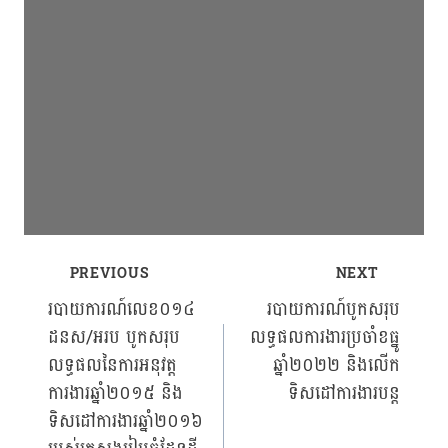
PREVIOUS
NEXT
Post
របាយការណ៍លេខ០១៤
របាយការណ៍បូកសរុប
ដនស/អរប បូកសរុប
លទ្ធផលការងារប្រចាំខធ្នូ
navigation
លទ្ធផលនៃការអនុវត្ត
ឆ្នាំ២០២២ និងលើក
ការងារឆ្នាំ២០១៥ និង
ទិសដៅការងារបន្ត
ទិសដៅការងារឆ្នាំ២០១៦