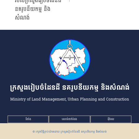
របស់ក្រសួងរៀបចំដែនដី
នគរូបនីយកម្ម និង
សំណង់
ក្រសួងរៀបចំដែនដី នគរូបនីយកម្ម និងសំណង់
Ministry of Land Management, Urban Planning and Construction
ទីតាំង
លេខទំនាក់ទំនង
អ៉ីមែល
© រក្សាសិទ្ធិគ្រប់យ៉ាងដោយ ក្រសួងរៀបចំដែនដី នគរូបនីយកម្ម និងសំណង់