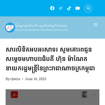
Skip
to
content
ក្រសួងរៀបចំដែនដី នគរូបនីយកម្ម និងសំណង់
Ministry of Land Management, Urban Planning and Construction
សារលិខិតជូនពរ
សារលិខិតអបអរសាទរ សូមគោរពជូន
សម្ដេចមហាបវរធិបតី ហ៊ុន ម៉ាណែត
នាយករដ្ឋមន្រ្តីនៃព្រះរាជាណាចក្រកម្ពុជា
By
chetra
June 16, 2023