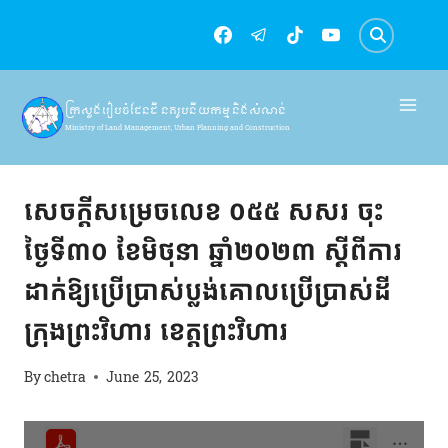
Skip
to
content
ក្រសួងរៀបចំដែនដី នគរូបនីយកម្ម និងសំណង់
Ministry of Land Management, Urban Planning and Construction
សេចក្តីសម្រេច
សេចក្ដីសម្រេចលេខ ០៥៥ សសរ ចុះ
ថ្ងៃទី៣០ ខែមិថុនា ឆ្នាំ២០២៣ ស្ដីពីការ
ដាក់ឱ្យប្រើប្រាស់ប្លង់គោលប្រើប្រាស់ដី
ក្រុងព្រះវិហារ ខេត្តព្រះវិហារ
By
chetra
June 25, 2023