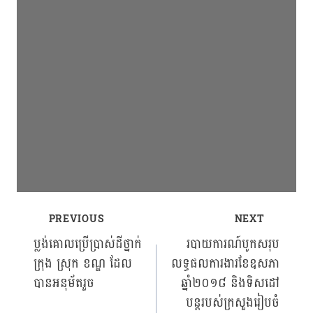
PREVIOUS
NEXT
Post
ប្លង់គោលប្រើប្រាស់ដីថ្នាក់
របាយការណ៍បូកសរុប
ក្រុង ស្រុក ខណ្ឌ ដែល
លទ្ធផលការងារខែឧសភា
navigation
បានអនុម័តរួច
ឆ្នាំ២០១៨ និងទិសដៅ
បន្តរបស់ក្រសួងរៀបចំ