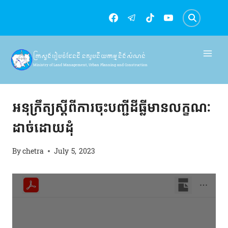
Skip
to
content
ក្រសួងរៀបចំដែនដី នគរូបនីយកម្ម និងសំណង់
Ministry of Land Management, Urban Planning and Construction
អនុក្រឹត្យ
|
អនុក្រឹត្យ
អនុក្រឹត្យស្ដីពីការចុះបញ្ជីដីធ្លីមានលក្ខណៈ
ដាច់ដោយដុំ
By
chetra
July 5, 2023