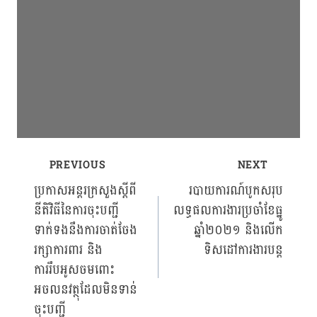
PREVIOUS
NEXT
Post
ប្រកាសអន្តរក្រសួងស្ដីពី
របាយការណ៍បូកសរុប
នីតិវិធីនៃការចុះបញ្ជី
លទ្ធផលការងារប្រចាំខែធ្នូ
navigation
ទាក់ទងនឹងការចាត់ចែង
ឆ្នាំ២០២១ និងលើក
រក្សាការពារ និង
ទិសដៅការងារបន្ត
ការរឹបអូសចមពោះ
អចលនវត្ថុដែលមិនទាន់
ចុះបញ្ជី