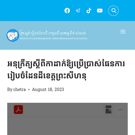
Skip
to
content
ក្រសួងរៀបចំដែនដី នគរូបនីយកម្ម និងសំណង់
Ministry of Land Management, Urban Planning and Construction
អនុក្រឹត្យ
អនុក្រឹត្យស្ដីពីកាដាក់ឱ្យប្រើប្រាស់ផែនការ
រៀបចំដែនដីខេត្តព្រះសីហនុ
By
chetra
August 18, 2023