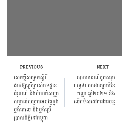
PREVIOUS
NEXT
Post
សេចក្ដីសម្រេចស្ដីពី
របាយការណ៍បូកសរុប
ដាក់ឱ្យប្រើប្រាស់បទដ្ឋាន
លទ្ធផលការងារប្រចាំខែ
navigation
គំរូពណ៌ និងកំណត់សញ្ញា
កញ្ញា ឆ្នាំ២០២១ និង
សម្គាល់សម្រាប់អនុវត្តក្នុង
លើកទិសដៅការងារបន្ត
ប្លង់គោល និងប្លង់ប្រើ
ប្រាស់ដីធ្លីនៅកម្ពុជា