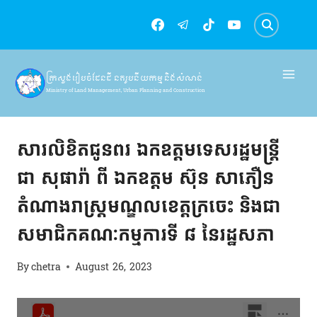
Skip
to
content
ក្រសួងរៀបចំដែនដី នគរូបនីយកម្ម និងសំណង់
Ministry of Land Management, Urban Planning and Construction
សារលិខិតជូនពរ
សារលិខិតជូនពរ ឯកឧត្តមទេសរដ្ឋមន្ត្រី
ជា សុផារ៉ា ពី ឯកឧត្តម ស៊ុន សាភឿន
តំណាងរាស្ត្រមណ្ឌលខេត្តក្រចេះ និងជា
សមាជិកគណៈកម្មការទី ៨ នៃរដ្ឋសភា
By
chetra
August 26, 2023