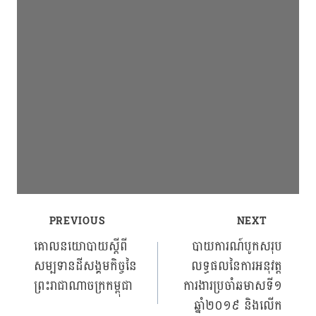
PREVIOUS
NEXT
Post
គោលនយោបាយស្ដីពី
បាយការណ៍បូកសរុប
សម្បទានដីសង្គមកិច្ចនៃ
លទ្ធផលនៃការអនុវត្ត
navigation
ព្រះរាជាណាចក្រកម្ពុជា
ការងារប្រចាំឆមាសទី១
ឆ្នាំ២០១៩ និងលើក