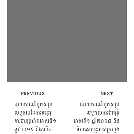
PREVIOUS
NEXT
Post
បាយការណ៍បូកសរុប
របាយការណ៍បូកសរុប
លទ្ធផលនៃការអនុវត្ត
លទ្ធផលការងារត្រី
navigation
ការងារប្រចាំឆមាសទី១
មាសទី១ ឆ្នាំ២០១៨ និង
ឆ្នាំ២០១៩ និងលើក
ទិសដៅបន្តរបស់ក្រសួង