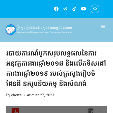
Skip
to
content
ក្រសួងរៀបចំដែនដី នគរូបនីយកម្ម និងសំណង់
Ministry of Land Management, Urban Planning and Construction
របាយការណ៍
របាយការណ៍បូកសរុបលទ្ធផលនៃការ
អនុវត្តការងារឆ្នាំ២០១៨ និងលើកទិសដៅ
ការងារឆ្នាំ២០១៩ របស់ក្រសួងរៀបចំ
ដែនដី នគរូបនីយកម្ម និងសំណង់
By
chetra
August 27, 2023