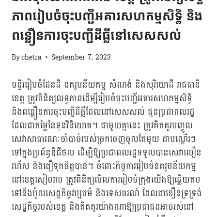
ភាពរៀបចំចុះបញ្ជីអគារសហកម្មសិទ្ធិ និង
ពន្លឿនការចុះបញ្ជីដីធ្លីនៅសេសសល់
By
chetra
September 7, 2023
មន្ទីររៀបចំ​ដែនដី នគរូប​នីយកម្ម សំណង់​ និង​សុរិយោដី​ រាជធានី
ខេត្ត ត្រូវ​ពិនិត្យ​លទ្ធភាពដើម្បី​រៀបចំ​ចុះ​បញ្ជី​អគារ​សហ​កម្មសិទ្ធិ​
និង​ពន្លឿន​ការចុះ​បញ្ជី​​ដីធ្លី​ដែល​នៅសេសសល់​ ជូនប្រជា​ពលរដ្ឋ
ដែល​ជា​តម្លៃ​នៃ​ទុន​វិនិយោគ​។ ជាមួយគ្នា​នេះ​ ត្រូវគិតគូរ​បញ្ចូល​
សេវា​សាធារណៈ​ចាំបាច់​​របស់​ច្រកចេញ​ចូល​តែមួយ​ ជា​បណ្តើរៗ​
ទៅ​ក្នុង​ប្រព័ន្ធ​ឌីជីថល ដើម្បី​ឱ្យ​ប្រជាពលរដ្ឋ​ទទួល​បាន​សេវា​លឿន​
រហ័ស និង​ជឿទុកចិត្តបាន​។ ចំពោះ​កិច្ចការ​រៀបចំ​នគរូបនីយកម្ម​
នៅ​ខេត្ត​សៀមរាប ត្រូវ​ពិនិត្យ​មើល​ការ​រៀបចំ​ក្រុង​យើងឱ្យឆ្លើយ​តប​
ទៅ​នឹងប៉ូល​សេដ្ឋ​កិច្ច​វប្បធម៌ និង​ទេសចរណ៍​ ដែល​ជា​ខឿន​ទ្រទ្រង់​
សេដ្ឋកិច្ចរបស់​ខេត្ត​ និង​គិតគូរ​យ៉ាងណា​ឱ្យ​ប្រជាជន​អាច​រស់នៅ​