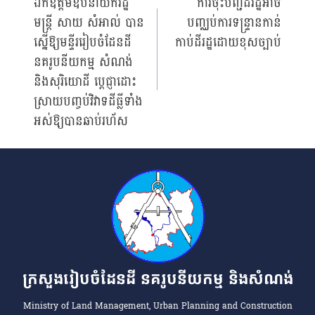
ឯកឧត្តមឧបនាយករដ្ឋ
ការចុះបញ្ជីដីរដ្ឋអាច
មន្ត្រី សាយ សំអាល់ បាន
បញ្ឈប់ការទន្ទ្រានកាន់
navigation
ស្នើឱ្យមន្ទីររៀបចំដែនដី
កាប់ដីរដ្ឋដោយខុសច្បាប់
នគរូបនីយកម្ម សំណង់
និងសុរិយោដី ប្តេជ្ញាដោះ
ស្រាយបញ្ចប់វិវាទដីធ្លីទាំង
អស់ឱ្យបានឆាប់រហ័ស
ក្រសួងរៀបចំដែនដី នគរូបនីយកម្ម និងសំណង់
Ministry of Land Management, Urban Planning and Construction