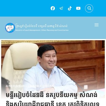
Skip
to
content
ក្រសួងរៀបចំដែនដី នគរូបនីយកម្ម និងសំណង់
Ministry of Land Management, Urban Planning and Construction
សកម្មភាពការងារ
|
សកម្មភាពថ្នាក់ដឹកនាំ
មន្ទីររៀបចំដែនដី នគរូបនីយកម្ម សំណង់
និងសុរិយោដីរាជធានី ខេត្ត ត្រូវពិនិត្យលទ្ធ