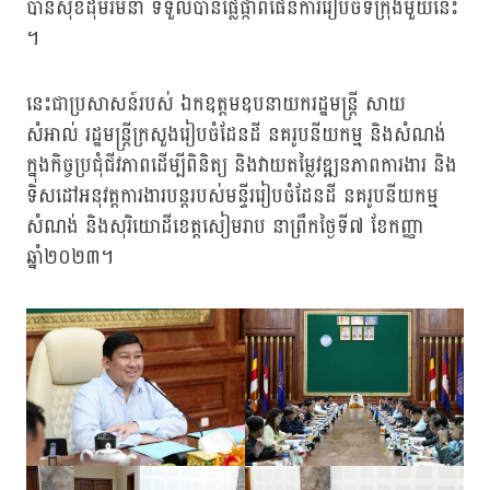
បាន​សុខដុម​រមនា ទទួលបាន​ផ្លែផ្កា​ពីផែនការ​រៀបចំ​ទីក្រុង​មួយនេះ​
។
នេះជាប្រសាសន៍របស់ ឯកឧត្តម​ឧបនាយក​រដ្ឋមន្រ្តី សាយ
សំអាល់ រដ្ឋមន្រ្តី​ក្រសួងរៀបចំ​ដែនដី នគរូប​នីយកម្ម​ និងសំណង់ ​
ក្នុងកិច្ចប្រជុំជីវភាព​ដើម្បីពិនិត្យ និងវាយតម្លៃវឌ្ឍនភាពការងារ និង
ទិសដៅអនុវត្តការងារបន្តរបស់មន្ទីររៀបចំដែនដី នគរូបនីយកម្ម
សំណង់ និងសុរិយោដីខេត្តសៀមរាប នាព្រឹកថ្ងៃទី៧ ខែកញ្ញា
ឆ្នាំ២០២៣។