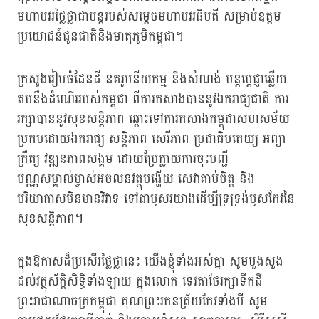
មហាបវរថ្លៃថ្លាជាបន្តរបស់សម្តេចមហាបវរធិបតី សម្រាប់ឧត្តម
ប្រយោជន៍ជូនជាតិនិងមាតុភូមិកម្ពុជា។
ក្រសួងរៀបចំដែនដី នគរូបនីយកម្ម និងសំណង់ បន្តប្ដេជ្ញាឆ្លើយ
តបនឹងដំណើររបស់កម្ពុជា ពីការកសាងបាននូវឯករាជ្យជាតិ ការ
រក្សាបាននូវសុខសន្តិភាព ឆ្ពោះទៅការកសាងកម្ពុជាសហសម័យ
ប្រកបដោយឯករាជ្យ សន្តិភាព សេរីភាព ប្រជាធិបតេយ្យ អព្យា
ក្រឹត្យ វឌ្ឍនភាពសង្គម ដោយប្រែក្លាយការចុះបញ្ជី
បណ្ណសម្គាល់ម្ចាស់អចលនវត្ថុបង្ហើយ សេវាគាប់ចិត្ត និង
បរិយាកាសមិនមានវិវាទ ទៅជាឫសរយាងដើម្បីទ្រទ្រង់ឫសកែវនៃ
សុខសន្តិភាព។
ក្នុងឱកាសដ៏ប្រសើរថ្លៃថ្លានេះ យើងខ្ញុំទាំងអស់គ្នា សូមបួងសួង
ដល់វត្ថុស័ក្ដិសិទ្ធិទាំងឡាយ ក្នុងលោក ទេវតាថែរក្សាទឹកដី
ព្រះរាជាណាចក្រកម្ពុជា គុណព្រះរតនត្រ័យកែវទាំងបី សូម