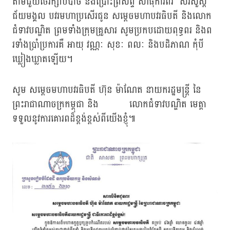
តាមជួយថែរក្សាបីបាច់ និងប្រោះព្រំសព្ទ សាធុការពរ សិរីសួស្ដី
ជ័យមង្គល បវរមហាប្រសើរជូន សម្តេចមហាបវរធិបតី និងលោក
ជំទាវបណ្ឌិត ព្រមទាំងក្រុមគ្រួសារ សូមប្រកបដោយពុទ្ធពរ និងព
រទាំងប្រាំប្រការគឺ អាយុ វណ្ណៈ សុខៈ ពលៈ និងបដិភាណ កុំបី
ឃ្លៀងឃ្លាតឡើយ។
សូម សម្តេចមហាបវរធិបតី ហ៊ុន ម៉ាណែត នាយករដ្ឋមន្ត្រី នៃ
ព្រះរាជាណាចក្រកម្ពុជា និង លោកជំទាវបណ្ឌិត មេត្តា
ទទួលនូវការគោរពដ៏ខ្ពង់ខ្ពស់ពីយើងខ្ញុំ៕