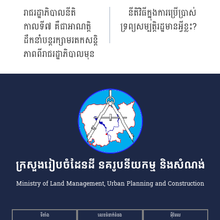
Post
រាជរដ្ឋាភិបាលនីតិ
នីតិវិធីក្នុងការប្រើប្រាស់
កាលទី៧ គឺជាអាណត្តិ
ទ្រព្យសម្បត្តិរដ្ឋមានអ្វីខ្លះ?
navigation
ដឹកនាំបន្តរក្សាមរតកសន្តិ
ភាពពីរាជរដ្ឋាភិបាលមុន
ក្រសួងរៀបចំដែនដី នគរូបនីយកម្ម និងសំណង់
Ministry of Land Management, Urban Planning and Construction
ទីតាំង
លេខទំនាក់ទំនង
អ៉ីមែល