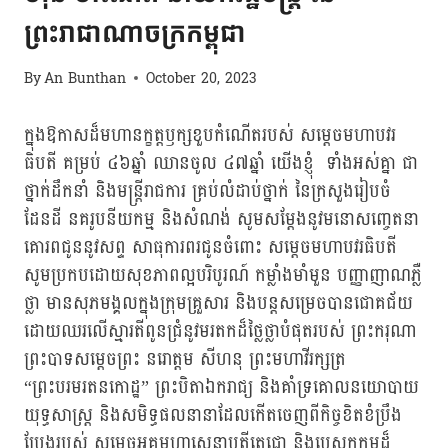
ព្រះរាជាណាចក្រកម្ពុជា
By
An Bunthan
October 20, 2023
ក្នុងឱកាសដ៏មហានក្ខត្តឫក្សខួបកំណើតរបស់ សម្តេចមហាបវរ
ធិបតី គម្រប់ ៤៦ឆ្នាំ ឈានចូល ៤៧ឆ្នាំ យើងខ្ញុំ ទាំងអស់គ្នា ជា
ថ្នាក់ដឹកនាំ និងមន្ត្រីរាជការ គ្រប់លំដាប់ថ្នាក់ នៃក្រសួងរៀបចំ
ដែនដី នគរូបនីយកម្ម និងសំណង់ សូមសម្ដែងនូវមនោសញ្ចេតនា
គោរពជូននូវសព្ទ សាធុការពរជូនចំពោះ សម្តេចមហាបវរធិបតី
សូមប្រកបដោយសុខភាពល្អបរិបូរណ៍ កម្លាំងមាំមួន បញ្ញាញាណភ្លឺ
ថ្លា មានសុភមង្គលក្នុងក្រុមគ្រួសារ និងបន្តសម្រេចបានជោគជ័យ
ដោយឈរលើស្មារតីពូនជ្រំនូវមរតកដ៏ថ្លៃថ្លាបំផុតរបស់ ព្រះករុណា
ព្រះបាទសម្តេចព្រះ នរោត្តម សីហនុ ព្រះមហាវីរក្សត្រ
“ព្រះបរមរតនកោដ្ឋ” ព្រះបិតាឯករាជ្យ និងគាំទ្រគោលនយោបាយ
យុទ្ធសាស្ត្រ និងសមិទ្ធផលនានាដែលកើតចេញពីកិច្ចខិតខំប្រឹង
ប្រែងរបស់ សម្តេចអគ្គមហាសេនាបតីតេជោ និងបេសកកម្មដ៏