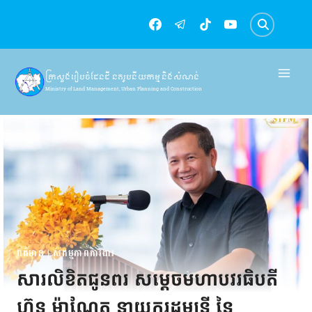
Skip
to
content
ក្រសួងរៀបចំដែនដី នគរូបនីយកម្ម និងសំណង់
Ministry of Land Management, Urban Planning and Construction
ពត៌មាន
|
សកម្មភាពការងារ
សារលិខិតជូនពរ សម្តេចមហាបវរធិបតី
ហ៊ុន ម៉ាណែត នាយករដ្ឋមន្ត្រី នៃ