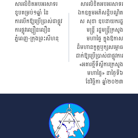
សារលិខិតអបអរសាទរ
សារលិខិតអបអរសាទរ
ខួបគម្រប់១ឆ្នាំ នៃ
ឯកឧត្តមអភិសន្តិបណ្ឌិត
navigation
ការបើកឱ្យប្រើប្រាស់ជាផ្លូវ
ស សុខា ឧបនាយករដ្ឋ
ការផ្លូវល្បឿនលឿន
មន្ត្រី រដ្ឋមន្ត្រីក្រសួង
ភ្នំពេញ-ក្រុងព្រះសីហនុ
មហាផ្ទៃ ក្នុងឱកាស
ដ៏មហានក្ខត្តឬក្សសម្ពោធ
ដាក់ឱ្យប្រើប្រាស់ជាផ្លូវការ
«អគារថ្មីទីស្តីការក្រសួង
មហាផ្ទៃ» នាថ្ងៃទី៦
ខែវិច្ឆិកា ឆ្នាំ២០២៣