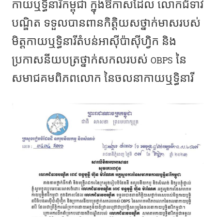
កាយឬទ្ធិនារីកម្ពុជា ក្នុងឱកាសដែល លោកជំទាវ
បណ្ឌិត ទទួលបានពានកិត្តិយសថ្នាក់មាសរបស់
មិត្តកាយឬទ្ធិនារីតំបន់អាស៊ីប៉ាស៊ីហ្វិក និង
OBPS
ប្រកាសនីយបត្រថ្នាក់សកលរបស់
នៃ
សមាជគមពិភពលោក នៃចលនាកាយឬទ្ធិនារី