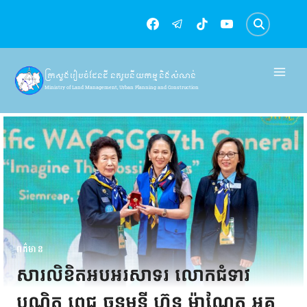
Skip
to
content
ក្រសួងរៀបចំដែនដី នគរូបនីយកម្ម និងសំណង់
Ministry of Land Management, Urban Planning and Construction
ពត៌មាន
សារលិខិតអបអរសាទរ លោកជំទាវ
បណ្ឌិត ពេជ ចន្ទមុន្នី ហ៊ុន ម៉ាណែត អគ្គ