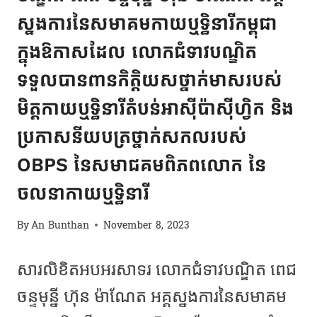
ស្នងការនៃសមាគមកាយឬទ្ធិនារីកម្ពុជា
ក្នុងឱកាសដែល លោកជំទាវបណ្ឌិត
ទទួលបានពានកិត្តិយសថ្នាក់មាសរបស់
មិត្តកាយឬទ្ធិនារីតំបន់អាស៊ីប៉ាស៊ីហ្វិក និង
ប្រកាសនីយបត្រថ្នាក់សកលរបស់
OBPS នៃសមាជគមពិភពលោក នៃ
ចលនាកាយឬទ្ធិនារី
By
An Bunthan
November 8, 2023
សារលិខិតអបអរសាទរ លោកជំទាវបណ្ឌិត ពេជ
ចន្ទមុន្នី ហ៊ុន ម៉ាណែត អគ្គស្នងការនៃសមាគម