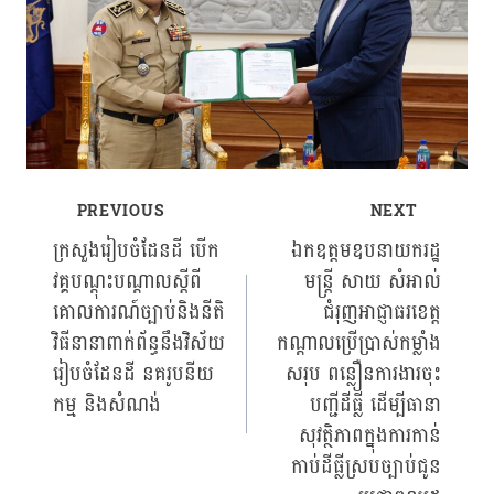
PREVIOUS
NEXT
Post
ក្រសួងរៀបចំដែនដី បើក
ឯកឧត្តមឧបនាយករដ្ឋ
វគ្គបណ្ដុះបណ្ដាលស្ដីពី
មន្ត្រី សាយ សំអាល់
navigation
គោលការណ៍ច្បាប់និងនីតិ
ជំរុញអាជ្ញាធរខេត្ត
វិធីនានាពាក់ព័ន្ធនឹងវិស័យ
កណ្តាលប្រើប្រាស់កម្លាំង
រៀបចំដែនដី នគរូបនីយ
សរុប ពន្លឿនការងារចុះ
កម្ម និងសំណង់
បញ្ជីដីធ្លី ដើម្បីធានា
សុវត្ថិភាពក្នុងការកាន់
កាប់ដីធ្លីស្របច្បាប់ជូន