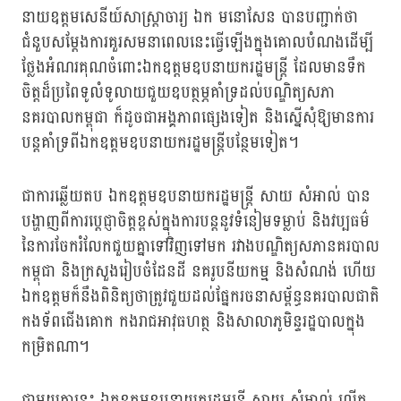
នាយឧត្តមសេនីយ៍សាស្រ្តាចារ្យ ឯក មនោសែន បានបញ្ជាក់ថា
ជំនួបសម្ដែងការគួរសមនាពេលនេះធ្វើឡើងក្នុងគោលបំណងដើម្បី
ថ្លែងអំណរគុណចំពោះឯកឧត្តមឧបនាយករដ្ឋមន្ត្រី ដែលមានទឹក
ចិត្តដ៏ប្រពៃទូលំទូលាយជួយឧបត្ថម្ភគាំទ្រដល់បណ្ឌិត្យសភា
នគរបាលកម្ពុជា ក៏ដូចជាអង្គភាពផ្សេងទៀត និងស្នើសុំឱ្យមានការ
បន្តគាំទ្រពីឯកឧត្តមឧបនាយករដ្ឋមន្ត្រីបន្ថែមទៀត។
ជាការឆ្លើយតប ឯកឧត្តមឧបនាយករដ្ឋមន្រ្តី សាយ សំអាល់ បាន
បង្ហាញពីការប្តេជ្ញាចិត្តខ្ពស់ក្នុងការបន្តនូវទំនៀមទម្លាប់ និងវប្បធម៌
នៃការចែករំលែកជួយគ្នាទៅវិញទៅមក រវាងបណ្ឌិត្យសភានគរបាល
កម្ពុជា និងក្រសួងរៀបចំដែនដី នគរូបនីយកម្ម និងសំណង់ ហើយ
ឯកឧត្តមក៏នឹងពិនិត្យថាត្រូវជួយដល់ផ្នែករចនាសម្ព័ន្ធនគរបាលជាតិ
កងទ័ពជើងគោក កងរាជអាវុធហត្ថ និងសាលាភូមិន្ទរដ្ឋបាលក្នុង
កម្រិតណា។
ជាមួយគ្នានេះ ឯកឧត្តមឧបនាយករដ្ឋមន្រ្តី សាយ សំអាល់ លើក