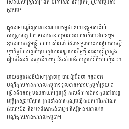
សេនីយ៍សាស្រ្តាចារ្យ ឯក មនោសែន និងប្រតិភូ ជួបសម្តែងការ
គួរសម។
ក្នុងនាមបណ្ឌិត្យសភានគរបាលកម្ពុជា នាយឧត្តមសេនីយ៍
សាស្ត្រាចារ្យ ឯក មនោសែន សូមអបអរសាទរចំពោះឯកឧត្តម
ឧបនាយករដ្ឋមន្ត្រី សាយ សំអាល់ ដែលទទួលបានការផ្តល់សេចក្តី
ទុកចិត្តពីរាជរដ្ឋាភិបាលក្នុងការទទួលភារកិច្ចថ្មី ជារដ្ឋមន្រ្តីក្រសួង
រៀបចំដែនដី នគរូបនីយកម្ម និងសំណង់ សម្រាប់នីតិកាលថ្មីនេះ។
នាយឧត្តមសេនីយ៍សាស្ត្រាចារ្យ បានឱ្យដឹងថា កន្លងមក
បណ្ឌិត្យសភានគរបាលកម្ពុជាទទួលបានការឧបត្ថម្ភគាំទ្រយ៉ាង
ច្រើនពីឯកឧត្តមឧបនាយករដ្ឋមន្ត្រី កាលពីពេលឯកឧត្តមនៅជារដ្ឋ
មន្ត្រីក្រសួងបរិស្ថាន ព្រមទាំងបានចូលរួមធ្វើបាឋកថាចែករំលែក
ចំណេះដឹង និងបទពិសោធន៍ជាមួយនិស្សិតនគរបាលនៃ
បណ្ឌិត្យសភានគរបាលកម្ពុជា។