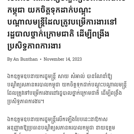
កម្ពុជា យកចិត្តទុកដាក់បណ្តុះ
បណ្តាលមន្រ្តីដែលត្រូវបម្រើការងារនៅ
រដ្ឋបាលថ្នាក់ក្រោមជាតិ ដើម្បីពង្រឹង
ប្រសិទ្ធភាពការងារ
By
An Bunthan
November 14, 2023
ឯកឧត្តមឧបនាយករដ្ឋមន្ត្រី សាយ សំអាល់ បានណែនាំឱ្យ
បណ្ឌិត្យសភានគរបាលកម្ពុជា យកចិត្តទុកដាក់បណ្តុះបណ្តាលមន្រ្តី
ដែលត្រូវទៅបម្រើការងារនៅរដ្ឋបាលថ្នាក់ក្រោមជាតិ ដើម្បីពង្រឹង
ប្រសិទ្ធភាពការងារ។
ឯកឧត្តមឧបនាយករដ្ឋមន្ត្រីលើកឡើងបែបនេះនាឱកាស
អនុញ្ញាតឱ្យប្រធានបណ្ឌិត្យសភានគរបាលកម្ពុជា នាយឧត្តម