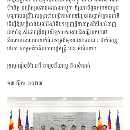
ទឹកចិត្ត បណ្ឌិត្យសភានគរបាលកម្ពុជា ឱ្យយកចិត្តទុកដាក់បណ្តុះ
បណ្តាលមន្រ្តីដែលត្រូវទៅបម្រើការងារនៅរដ្ឋបាលថ្នាក់ក្រោមជាតិ
ដើម្បីឱ្យមន្ត្រីបានយល់ដឹងអំពីបទប្បញ្ញត្តិនានាក្នុងវិស័យជំនាញ
ពាក់ព័ន្ធ សំដៅពង្រឹងប្រសិទ្ធភាពការងារ និងឆ្លើយតបទៅ
នឹងគោលនយោបាយកំណែទម្រង់មុខងារសាធារណៈ ដាក់ចេញ
ដោយ សម្តេចធិបតីនាយករដ្ឋមន្ត្រី ហ៊ុន ម៉ាណែត។
ក្រសួងរៀបចំដែនដី នគរូបនីយកម្ម និងសំណង់
១៣ វិច្ឆិកា ២០២៣