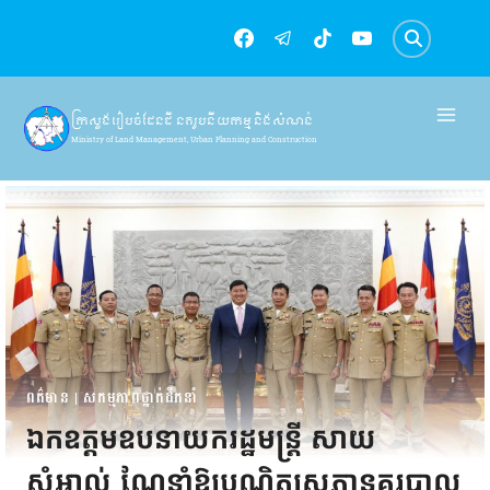
Skip
to
content
ក្រសួងរៀបចំដែនដី នគរូបនីយកម្ម និងសំណង់
Ministry of Land Management, Urban Planning and Construction
ពត៌មាន
|
សកម្មភាពថ្នាក់ដឹកនាំ
ឯកឧត្តមឧបនាយករដ្ឋមន្ត្រី សាយ
សំអាល់ ណែនាំឱ្យបណ្ឌិត្យសភានគរបាល