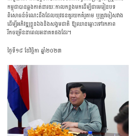
កម្ពុជាបានឆ្លងកាត់នារយៈកាលកន្លងមកដើម្បីជាមេរៀនបទ
ពិសោធន៍ចំណេះដឹងដែលយុវជនគួរយកគំរូតាម ឬត្រូវចៀសវាង
ដើម្បីអភិវឌ្ឍខ្លួនឯងនិងសង្គមជាតិ ឱ្យឈានឆ្ពោះទៅរកភាព
រីកចម្រើននាពេលអនាគតផងដែរ។
ថ្ងៃទី១៨ ខែវិច្ឆិកា ឆ្នាំ២០២៣