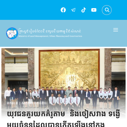
Skip
to
content
ក្រសួងរៀបចំដែនដី នគរូបនីយកម្ម និងសំណង់
Ministry of Land Management, Urban Planning and Construction
ពត៌មាន
|
សកម្មភាពការងារ
យុវជនគួរយកគំរូតាម និងចៀសវាង ទង្វើ
មួយចំនួនដែលបានកើតឡើងនៅក្នុង