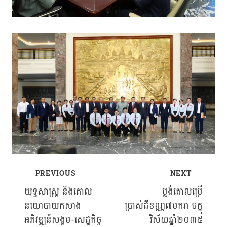
PREVIOUS
NEXT
Post
យុទ្ធសាស្រ្ត​ និងគោល
ប្លង់គោលប្រើ
នយោបាយកសាង
ប្រាស់ដីខណ្ណ៧មករា ចក្ខុ
navigation
អភិវឌ្ឍន៍សង្គម-សេដ្ឋកិច្ច
វិស័យឆ្នាំ២០៣៥