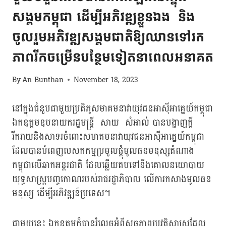
សង្គមកម្ពុជា ដើម្បីអភិវឌ្ឍខ្លួនឯង និង
ចូលរួមអភិវឌ្ឍសង្គមជាតិឱ្យឈានទៅរក
ភាពរីកចម្រើនបន្ថែមទៀតនាពេលអនាគត
By
An Bunthan
November 18, 2023
នៅក្នុងជំនួបជាមួយប្រតិភូសមាគមនាវាយុវជនអាស៊ីអាគ្នេយ៍កម្ពុជា
ឯកឧត្តមឧបនាយករដ្ឋមន្ត្រី សាយ សំអាល់ បានបង្ហាញក្តី
រីករាយនិងសាទរចំពោះសមាគមនាវាយុវជនអាស៊ីអាគ្នេយ៍កម្ពុជា
ដែលបានបំពេញបេសកកម្មប្រមូលផ្ដុំមូលធនមនុស្សតំណាង
កម្ពុជាលើឆាកអន្តរជាតិ ដែលឆ្លើយតបទៅនឹងគោលនយោបាយ
យុទ្ធសាស្រ្តបញ្ចកោណរបស់រាជរដ្ឋាភិបាល លើការកសាងមូលធន
មនុស្ស ដើម្បីអភិវឌ្ឍន៍ប្រទេស។
ជាមួយនេះ ឯកឧត្តមក៏បានរំលេចអំពីសច្ចភាពប្រវត្តិសាស្ត្រដែល