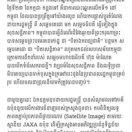
ថ្ងៃទី២៣ ខែកក្កដា កន្លងទៅ គឺជាការបោះឆ្នោតលើកទី១ នៅ
កម្ពុជា ដែលបានប្រព្រឹត្តទៅយ៉ាងរលូន ហើយការផ្លាស់ប្តូរតំណែង
នាយករដ្ឋមន្ត្រី ពី សម្តេចតេជោ មក សម្តេចធិបតី ធ្វើឡើងក្នុង
សុខសន្តិភាព។ កម្ពុជាបានធ្វើដំណើរដ៏វែងឆ្ងាយពីព្រះករុណាព្រះ
បាទសម្តេចព្រះបរមរតនកោដ្ឋ ជា “បិតាឯករាជ្យជាតិ” បន្តមក ស
ម្តេចតេជោ ជា “បិតាសន្តិភាព” រហូតមកដល់សហសម័យកម្ពុជា
ក្រោមការដឹកនាំរបស់ សម្តេចមហាបវរធិបតី ហ៊ុន ម៉ាណែត
បានបើកទំព័រសករាជថ្មី។ វប្បធម៌នៃសុខសន្តិភាព និងលទ្ធិប្រជា
ធិបតេយ្យបានចាក់ឫសក្នុងក្រអៅបេះដូងនៃប្រជាពលរដ្ឋកម្ពុជាគ្រប់
រូប ហើយចលនាជ្រុលនិយមក៏ត្រូវបានបញ្ចប់។
ជាមួយគ្នានេះ ឯកឧត្តមឧបនាយករដ្ឋមន្ត្រី បានសំណូមពរទៅភាគី
ជប៉ុនជួយលើការងារជំនាញរបស់ក្រសួងដូចជា៖ ការពិនិត្យលទ្ធ
ភាពតភ្ជាប់រូបភាពពីផ្កាយរណប (Satellite Image) តាមរយៈ
ស្ថានីយ JAXA ជប៉ុន ដើម្បីក្រសួងអាចអភិវឌ្ឍប្រព័ន្ធទិន្នន័យ