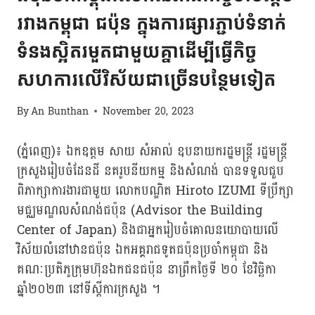
រវាងកម្ពុជា ជប៉ុន ក្នុងការផ្សារភ្ជាប់ទំនាក់
ទំនងស្អិតរមួតជាមួយគ្នាដើម្បីធ្វើកិច្ច
សហការលើវិស័យជាច្រើនបន្ថែមទៀត
By
An Bunthan
November 20, 2023
(ភ្នំពេញ)៖ ឯកឧត្តម សាយ សំអាល់ ឧបនាយករដ្ឋមន្រ្តី រដ្ឋមន្រ្តី
ក្រសួងរៀបចំដែនដី នគរូបនីយកម្ម និងសំណង់ បានទទួលជួប
ពិភាក្សាការងារជាមួយ លោកបណ្ឌិត Hiroto IZUMI ទីប្រឹក្សា
មជ្ឈមណ្ឌលសំណង់ជប៉ុន (Advisor the Building
Center of Japan) និងជាអ្នករៀបចំគោលនយោបាយលើ
វិស័យលំនៅឋានជប៉ុន ឯកអគ្គរាជទូតជប៉ុនប្រចាំកម្ពុជា និង
គណៈប្រតិភូក្រុមហ៊ុនឯកជនជប៉ុន នាព្រឹកថ្ងៃទី ២០ ខែវិច្ឆិកា
ឆ្នាំ២០២៣ នៅទីស្តីការក្រសួង ។