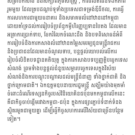
សម្រាប់កសាង និងសិក្សាពីភូមិសាស្ត្រ , ការផលិតផែនទីឯកភាព
រួមមួយ ដែលគ្របដណ្តប់ទូទាំងប្រទេសជាទម្រង់ឌីជីថល, ការធ្វើ
ការសហការជាមួយធនាគារ និងសមាគមលំនៅឋាននៅកម្ពុជា
ដោយគាំទ្រដល់ការរៀបចំប្រព័ន្ធកម្ចីហិរញ្ញប្បទានបៃតង ដែលមាន
អត្រាការប្រាក់ទាប, ចែករំលែកចំណេះដឹង និងបទពិសោធន៍អំពី
ការរៀបចំនិងការកសាងលំនៅឋានតម្លៃសមរម្យជូនមន្ត្រីរាជការ
និងប្រជាជនដែលមានចំណូលទាប, បន្តផ្តល់យោបល់លើការ
រៀបចំលិខិតបទដ្ឋានគតិយុត្ត ក្នុងការកសាងបទប្បញ្ញត្តិបច្ចេកទេស
សំណង់ ព្រមទំាងបន្តផ្តល់​ជំនួយសម្ភារបច្ចេកទេសក្នុងវិស័យ
សំណង់និងការបណ្តុះបណ្តាលដល់មន្ត្រីជំនាញ ទាំងថ្នាក់ជាតិ និង
ថ្នាក់ក្រោមជាតិ។ ឯកឧត្តមឧបនាយករដ្ឋមន្ត្រី សង្ឃឹមយ៉ាងមុតមាំ
ចំពោះដំណើរទស្សនកិច្ចរបស់វិនិយោគិនជប៉ុនមកកម្ពុជាលើកនេះ
គឺជាកិច្ចចាប់ផ្តើមរវាងកម្ពុជា-ជប៉ុន ក្នុងការផ្សារភ្ជាប់ទំនាក់ទំនង
ស្អិតរមួតជាមួយគ្នា ដើម្បីធ្វើកិច្ចសហការលើវិស័យជាច្រើនបន្ថែម
ទៀត។