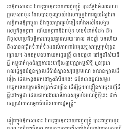
នាឱកាសនោះ ឯកឧត្តមឧបនាយករដ្ឋមន្ត្រី បានថ្លែងអំណរគុណ
ប្រទេសជប៉ុន ដែលបានចូលរួមយ៉ាងសកម្មក្នុងការជួយស្វែងរក
សន្តិភាពឱ្យកម្ពុជា និងជួយស្ដារគ្រប់ខឿនទាំងអស់នៃសង្គម
សេដ្ឋកិច្ចកម្ពុជា ហើយកម្ពុជានិងជប៉ុន មានទំនាក់ទំនង និង
កិច្ចសហប្រតិបត្តិការជាមួយគ្នាអស់រយៈពេល ៧០ឆ្នាំ មកហើយ
និងបានពង្រីកទំនាក់ទំនងដល់ភាពជាដៃគូយុទ្ធសាស្ត្រគ្រប់ជ្រុង
ជ្រោយ។ ឯកឧត្តមឧបនាយករដ្ឋមន្រ្តី បានបន្តថា នៅក្នុងវិស័យដី
ធ្លី កម្ពុជាកំពុងជំរុញការចុះបញ្ជីចេញបណ្ណកម្មសិទ្ធិ ជូនប្រជា
ពលរដ្ឋក្នុងចំនួនក្បាលដីប៉ាន់ស្មានសរុបប្រមាណ ៥លានក្បាលដី
ទៀត ដែលកន្លងមកនៅក្នុងវិស័យនេះ ជប៉ុនបានផ្តល់សម្ភារ
បច្ចេកទេសក្រោមទឹកប្រាក់ជាច្រើន ដើម្បីជួយពន្លឿនការចុះបញ្ជីដី
ធ្លីនៅកម្ពុជា ដែលជាការងារអាទិភាពសម្រាប់អាណត្តិថ្មីនេះ ដាក់
ចេញដោយសម្តេចធិបតីនាយករដ្ឋមន្រ្តី។
ឆ្លៀតក្នុងឱកាសនោះ ឯកឧត្តមឧបនាយករដ្ឋមន្ត្រី បានជម្រាបជូន
គណៈប្រតិភូជប៉ុនថា ការបោះឆ្នោតជ្រើសតាំងតំណាងរាស្ត្រកាលពី