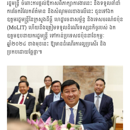
រដ្ឋមន្ត្រី ចំពោះការផ្តល់ឱកាសពិភាក្សាការងារនេះ និងទទួលពាំនាំ
ការចែករំលែកព័ត៌មាន និងសំណូមពរខាងលើនេះ ជូនទៅឯក
ឧត្តមរដ្ឋមន្រ្តីនៃក្រសួងដីធ្លី ហេដ្ឋារចនាសម្ព័ន្ធ និងទេសចរណ៍ជប៉ុន
(MoLIT) ហើយនឹងត្រៀមទទួលដំណើរទស្សនកិច្ចរបស់ ឯក
ឧត្តមឧបនាយករដ្ឋមន្ត្រី ទៅកាន់ប្រទេសជប៉ុននាខែកុម្ភៈ
ឆ្នាំ២០២៤ ខាងមុខនេះ ឱ្យមានដំណើរការល្អប្រសើរ និង
ប្រកបដោយផ្លែផ្កា​៕