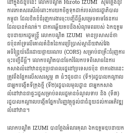
នៅក្នុងជំនួបនេះ លោកបណ្ឌិត Hiroto IZUMI សូមថ្លែងនូវ
ការកោតសរសើរចំពោះការយកចិត្តទុកដាក់របស់រាជរដ្ឋាភិបាល
កម្ពុជា ដែលខិតខំជំរុញការងារចុះបញ្ជីដីធ្លីសម្រេចតាមផែនការ
ដែលបានកំណត់។ ជាការឆ្លើយតបនឹងសំណូមពររបស់ ឯកឧត្តម
ឧបនាយករដ្ឋមន្ត្រី លោកបណ្ឌិត IZUMI មានប្រសាសន៍ថា
ជប៉ុនគាំទ្រលើគោលគំនិតនៃការប្រើប្រាស់ស្ថានីយវាស់វែង
អចិន្ត្រៃយ៍ដើរដោយផ្កាយរណប (CORS) សម្រាប់ជាគ្រឹះជំរុញការ
ចុះបញ្ជីដីធ្លី។ លោកបណ្ឌិតបានចែករំលែកបទពិសោធនៃការ
កសាងលំនៅឋានជូនប្រជាពលរដ្ឋនៅប្រទេសជប៉ុន ថាការងារនេះ
ត្រូវពឹងផ្អែកលើសសរស្តម្ភ ៣ ធំៗដូចជា៖ (ទី១)រដ្ឋបាលកណ្តាល
ជាអ្នកបង្កើតទីក្រុងថ្មី (ទី២)រដ្ឋបាលមូលដ្ឋាន ជាអ្នកកសាង
លំនៅឋានជាផ្ទះរដ្ឋសម្រាប់ពលរដ្ឋមានចំណូលទាប និង (ទី៣)
រដ្ឋបាលកណ្តាលបង្កើតផ្នែកហិរញ្ញវត្ថុផ្តល់ជាជំនួយដល់ការអភិវឌ្ឍ
លំនៅឋាន។
លោកបណ្ឌិត IZUMI បានថ្លែងអំណរគុណ ឯកឧត្តមឧបនាយក