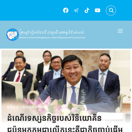
Skip
to
content
ក្រសួងរៀបចំដែនដី នគរូបនីយកម្ម និងសំណង់
Ministry of Land Management, Urban Planning and Construction
ពត៌មាន
|
សកម្មភាពការងារ
ដំណើរទស្សនកិច្ចរបស់វិនិយោគិន
ជប៉ុនមកកម្ពុជាលើកនេះគឺជាកិច្ចចាប់ផ្តើម