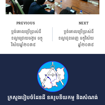
PREVIOUS
NEXT
Post
ប្លង់គោលប្រើប្រាស់ដី
ប្លង់គោលប្រើប្រាស់ដី
ខណ្ឌជ្រោយចង្វារ ចក្ខុ
ខណ្ឌដូនពេញ ចក្ខុវិស័យ
navigation
វិស័យឆ្នាំ២០៣៥
ឆ្នាំ២០៣៥
ក្រសួងរៀបចំដែនដី នគរូបនីយកម្ម និងសំណង់