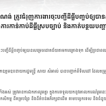
ណង់ ត្រូវជំរុញការងារចុះបញ្ជីដីធ្លីបញ្ចប់ឲ
ងការកាន់កាប់ដីធ្លីស្របច្បាប់ និងកាត់បន្ថយបញ្
បញ្ជីដីធ្លីបញ្ចប់ឲ្យបានសម្រេចជោគជ័យតាមការគ្រោងទុក ដើម្បីប្រជាពលរដ្ឋ
ីដីធ្លី ឯកឧត្តមឧបនាយករដ្ឋមន្ត្រី សាយ សំអាល់ បានបញ្ជាក់ពីទិសដៅ ដែលត
អស់ ត្រូវមានការឯកភាពរួមគ្នា ក្នុងការទទួលយកនូវគោលការណ៍រួមនេះ ដើម្បី
ីកសិកម្ម ដីគម្របព្រៃ និងដីតំបន់អភិរក្សជាដើម តាមបច្ចេកទេស និងជំនួ