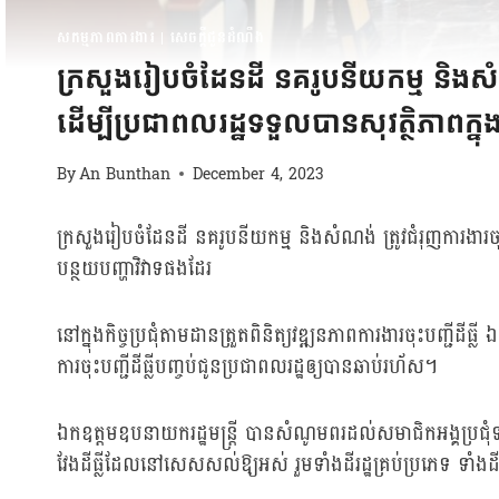
សកម្មភាពការងារ
|
សេចក្តីជូនដំណឹង
ក្រសួងរៀបចំដែនដី នគរូបនីយកម្ម និងសំ
ដើម្បីប្រជាពលរដ្ឋទទួលបានសុវត្ថិភាពក្នុ
By
An Bunthan
December 4, 2023
ក្រសួងរៀបចំដែនដី នគរូបនីយកម្ម និងសំណង់ ត្រូវជំរុញការងារចុះ
បន្ថយបញ្ហាវិវាទផងដែរ
នៅក្នុងកិច្ចប្រជុំតាមដានត្រួតពិនិត្យវឌ្ឍនភាពការងារចុះបញ្ជ
ការចុះបញ្ជីដីធ្លីបញ្ចប់ជូនប្រជាពលរដ្ឋឲ្យបានឆាប់រហ័ស។
ឯកឧត្តមឧបនាយករដ្ឋមន្ត្រី បានសំណូមពរដល់សមាជិកអង្គប្រជុំទាំង
វែងដីធ្លីដែលនៅសេសសល់ឱ្យអស់ រួមទាំងដីរដ្ឋគ្រប់ប្រភេទ ទាំងដ