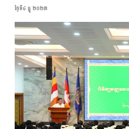
ថ្ងៃទី៤ ធ្នូ ២០២៣