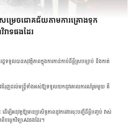
្យបានសម្រេចជោគជ័យតាមការគ្រោងទុក
ហាវិវាទផងដែរ
ទទួលបានសុវត្ថិភាពក្នុងការកាន់កាប់ដីធ្លីស្របច្បាប់ និងកាត់
ម្រូវជំរុញដល់មន្ត្រីទាំងអស់ឱ្យទទួលយកនូវគោលការណ៍រួមមួយ គឺ
អនុវត្តឱ្យមានប្រសិទ្ធភាពនូវការងារចុះបញ្ជីដីធ្លីបញ្ចប់ វាស់
យពីបច្ចេកវិទ្យាAIផងដែរ។