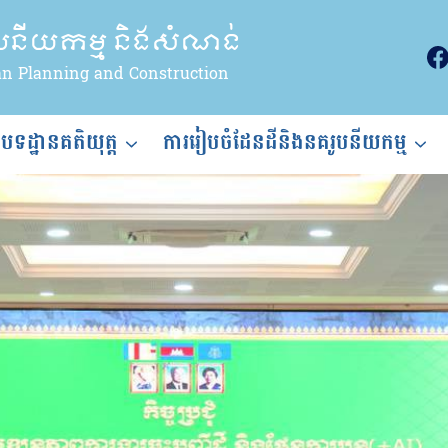
ូបនីយកម្ម និងសំណង់
an Planning and Construction
ងបទដ្ឋានគតិយុត្ត
ការរៀបចំដែនដីនិងនគរូបនីយកម្ម