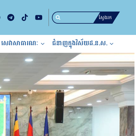
ស្វែងរក
សេវាសាធារណៈ
ជំនាញក្នុងវិស័យដ.ន.ស.