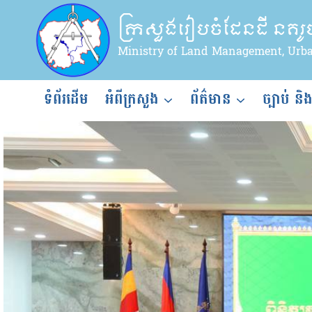
Skip
ក្រសួងរៀបចំដែនដី នគរ
to
content
Ministry of Land Management, Urb
ទំព័រដើម
អំពីក្រសួង
ព័ត៌មាន
ច្បាប់ និ