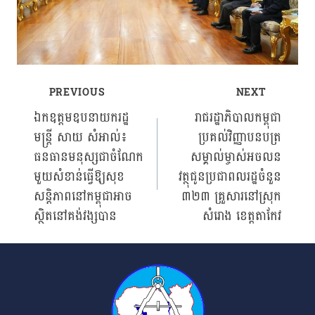
PREVIOUS
NEXT
Post
ឯកឧត្តមឧបនាយករដ្ឋ
រាជរដ្ឋាភិបាលកម្ពុជា
មន្ត្រី សាយ សំអាល់៖
ប្រគល់វិញ្ញាបនបត្រ
navigation
ធនធានមនុស្សជាចំណែក
សម្គាល់ម្ចាស់អចលន
មួយសំខាន់ធ្វើឱ្យសុខ
វត្ថុជូនប្រជាពលរដ្ឋចំនួន
សន្តិភាពនៅកម្ពុជាអាច
៣២៣ គ្រួសារនៅស្រុក
ស្ថិតនៅគង់វង្សបាន
សំរោង ខេត្តតាកែវ