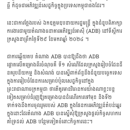
ធ្លី ក៏ដូចជាអភិវឌ្ឍន៍សេដ្ឋកិច្ចក្នុងប្រទេសកម្ពុជាផងដែរ។
នេះជាការថ្លែងរបស់ ឯកឧត្តមឧបនាយករដ្ឋមន្ត្រី ក្នុងជំនួបពិភាក្សា
ការងារជាមួយតំណាងធនាគារអភិវឌ្ឍន៍អាស៊ី (ADB) នៅទីស្ដីការ
ក្រសួងនាព្រឹកថ្ងៃទី២៩ ខែមករាឆ្នាំ ២០២៤ ។
ជាការឆ្លើយតប តំណាង ADB បានឱ្យដឹងថា ADB
ផ្ដោតលើគម្រោងពីរចំណុចគឺ ទី១ សំណើដែលក្រសួងរៀបចំដែនដី
នគរូបនីយកម្ម និងសំណង់ បានស្នើពាក់ព័ន្ធនឹងជំនួយបច្ចេកទេស
ក្នុងការរៀបចំផែនការសម្រាប់ប៉ូលសេដ្ឋកិច្ចនៅក្នុង
ព្រះរាជាណាចក្រកម្ពុជា ថាតើគួរមានវិធានការយ៉ាងណាខ្លះបន្ត
ទៀតសម្រាប់ជំរុញឱ្យគម្រោងបានដំណើរការទៅមុខ និងទី២
ទាក់ទងនឹងការចូលរួមរបស់ ADB ក្នុងផែនការអភិវឌ្ឍន៍តំបន់ឆ្នេរ
ក្នុងនោះដែរតំណាង ADB បានស្នើសុំឱ្យក្រសួងផ្ដល់កិច្ចសហការ
គាំទ្រដល់ ADB បន្ថែមទៀតចំពោះកិច្ចការនេះ។