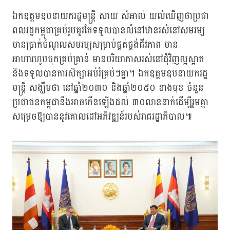
ឯកឧត្តមឧបនាយករដ្ឋមន្ត្រី សាយ សំអាល់ យល់ឃើញថាប្រជា
ពលរដ្ឋកម្ពុជាគ្រប់រូបគួរតែទទួលបានលំនៅឋានរស់នៅសមរម្យ
មានប្រាក់ចំណូលសមរម្យសម្រាប់ផ្គត់ផ្គង់ជីវភាព មាន
អាហារហូបចុកគ្រប់គ្រាន់ មានបរិយាកាសរស់នៅជុំវិញល្អស្អាត
និងទទួលបានការសិក្សាអប់រំគ្រប់ៗគ្នា។ ឯកឧត្តមឧបនាយករដ្ឋ
មន្ត្រី សង្ឃឹមថា នៅឆ្នាំ២០៣០ និងឆ្នាំ២០៥០ ខាងមុខ ចំនួន
ប្រជាជនកម្ពុជានឹងអាចកើនឡើងដល់ ៣០លាននាក់ដើម្បីរួមគ្នា
សម្រេចឱ្យបាននូវគោលដៅអភិវឌ្ឍន៍របស់រាជរដ្ឋាភិបាល៕