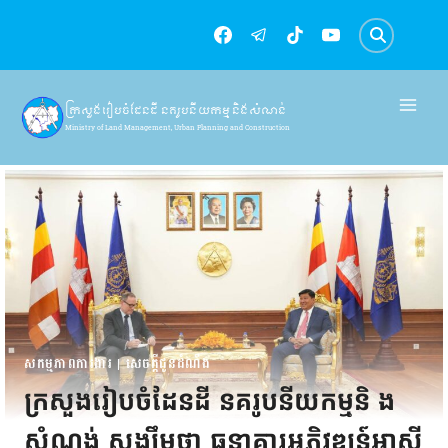
Skip
to
content
ក្រសួងរៀបចំដែនដី នគរូបនីយកម្ម និងសំណង់
Ministry of Land Management, Urban Planning and Construction
សកម្មភាពការងារ
|
សេចក្តីជូនដំណឹង
ក្រសួងរៀបចំដែនដី នគរូបនីយកម្មនិ ង
សំណង់ សង្ឃឹមថា ធនាគារអភិវឌ្ឍន៍អាស៊ី