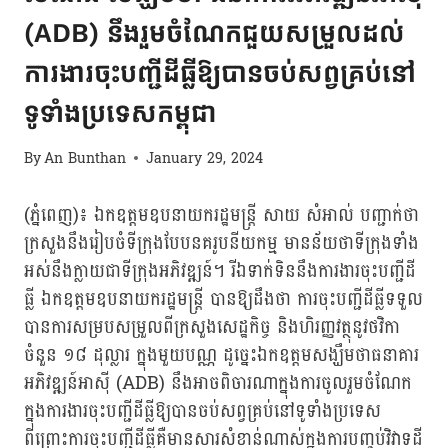
(ADB) នឹងរួមចំណែកជួយសម្រួលដល់
ការងារចុះបញ្ជីដីធ្លីឱ្យបានចប់សព្វគ្រប់នៅ
ទូទាំងប្រទេសកម្ពុជា
By
An Bunthan
January 29, 2024
(ភ្នំពេញ)៖ ឯកឧត្តមឧបនាយករដ្ឋមន្ត្រី សាយ សំអាល់ បញ្ជាក់ថា
ក្រសួងនឹងរៀបចំទីក្រុងបែបនគរូបនីយកម្ម មានន័យថាទីក្រុងទាំង
អស់នឹងក្លាយជាទីក្រុងអភិវឌ្ឍន៍។ រីឯទាក់ទិននឹងការងារចុះបញ្ជីដី
ធ្លី ឯកឧត្តមឧបនាយករដ្ឋមន្ត្រី បានឱ្យដឹងថា ការចុះបញ្ជីដីធ្លីទទួល
បានការសម្របសម្រួលពីក្រសួងសេដ្ឋកិច្ច និងហិរញ្ញវត្ថុនូវថវិកា
ចំនួន ១៨ ដុល្លារ ក្នុងមួយបណ្ណ ដូច្នេះឯកឧត្តមសង្ឃឹមថាធនាគារ
អភិវឌ្ឍន៍អាស៊ី (ADB) នឹងអាចពិចារណាក្នុងការចូលរួមចំណែក
ក្នុងការងារចុះបញ្ជីដីធ្លីឱ្យបានចប់សព្វគ្រប់នៅទូទាំងប្រទេស
ពីព្រោះការចុះបញ្ជីដីធ្លីគឺមានសារសំខាន់ណាស់ក្នុងការបញ្ចប់វិវាទដី