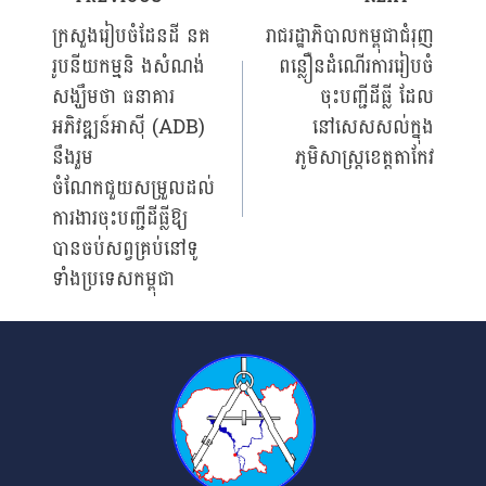
Post
ក្រសួងរៀបចំដែនដី នគ
រាជរដ្ឋាភិបាលកម្ពុជាជំរុញ
រូបនីយកម្មនិ ងសំណង់
ពន្លឿនដំណើរការរៀបចំ
navigation
សង្ឃឹមថា ធនាគារ
ចុះបញ្ជីដីធ្លី ដែល
អភិវឌ្ឍន៍អាស៊ី (ADB)
នៅសេសសល់ក្នុង
នឹងរួម
ភូមិសាស្ត្រខេត្តតាកែវ
ចំណែកជួយសម្រួលដល់
ការងារចុះបញ្ជីដីធ្លីឱ្យ
បានចប់សព្វគ្រប់នៅទូ
ទាំងប្រទេសកម្ពុជា