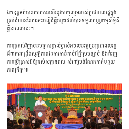
ឯកឧត្តមក៏បានកោតសរសើរនូវការចូលរួមរបស់ប្រជាពលរដ្ឋក្នុង
គ្រប់ជំហាននៃការចុះបញ្ជីដីធ្លីរហូតដល់បានទទួលបណ្ណកម្មសិទ្ធិដី
ធ្លីនាពេលនេះ។
ការប្រគល់វិញ្ញាបនបត្រសម្គាល់ម្ចាស់អចលនវត្ថុជូនប្រជាពលរដ្ឋ
គឺជាការពង្រឹងសុវត្ថិភាពនៃការកាន់កាប់ដីធ្លីស្របច្បាប់ និងជំរុញ
ការប្រើប្រាស់ដីឱ្យអស់សក្តានុពល សំដៅរួមចំណែកកាត់បន្ថយ
ភាពក្រីក្រ៕