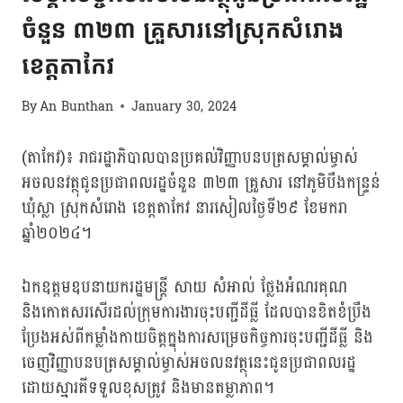
ចំនួន ៣២៣ គ្រួសារនៅស្រុកសំរោង
ខេត្តតាកែវ
By
An Bunthan
January 30, 2024
(តាកែវ)៖ រាជរដ្ឋាភិបាលបានប្រគល់វិញ្ញាបនបត្រសម្គាល់ម្ចាស់
អចលនវត្ថុជូនប្រជាពលរដ្ឋចំនួន ៣២៣ គ្រួសារ នៅភូមិបឹងកន្ទ្រន់
ឃុំស្លា ស្រុកសំរោង ខេត្តតាកែវ នារសៀលថ្ងៃទី២៩ ខែមករា
ឆ្នាំ២០២៤។
ឯកឧត្តមឧបនាយករដ្ឋមន្ត្រី សាយ សំអាល់ ថ្លែងអំណរគុណ
និងកោតសរសើរដល់ក្រុមការងារចុះបញ្ជីដីធ្លី ដែលបានខិតខំប្រឹង
ប្រែងអស់ពីកម្លាំងកាយចិត្តក្នុងការសម្រេចកិច្ចការចុះបញ្ជីដីធ្លី និង
ចេញវិញ្ញាបនបត្រសម្គាល់ម្ចាស់អចលនវត្ថុនេះជូនប្រជាពលរដ្ឋ
ដោយស្មារតីទទួលខុសត្រូវ និងមានតម្លាភាព។