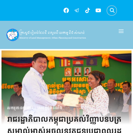
Skip
to
content
ក្រសួងរៀបចំដែនដី នគរូបនីយកម្ម និងសំណង់
Ministry of Land Management, Urban Planning and Construction
សកម្មភាពការងារ
|
សេចក្តីជូនដំណឹង
រាជរដ្ឋាភិបាលកម្ពុជាប្រគល់វិញ្ញាបនបត្រ
សម្គាល់ម្ចាស់អចលនវត្ថុជូនប្រជាពលរដ្ឋ