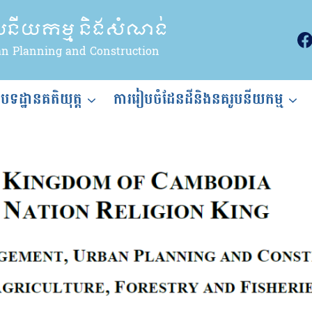
ូបនីយកម្ម និងសំណង់
an Planning and Construction
ងបទដ្ឋានគតិយុត្ត
ការរៀបចំដែនដីនិងនគរូបនីយកម្ម