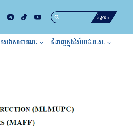
ស្វែងរក
សេវាសាធារណៈ
ជំនាញក្នុងវិស័យដ.ន.ស.