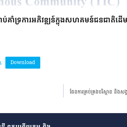
រាប់គាំទ្រការអភិវឌ្ឍន៍ក្នុងសហគមន៍ជនជាតិដ
Download
A
ផែនការគ្រប់គ្រងបរិស្ថាន និងសង
ដី នគរូបនីយកម្ម និង