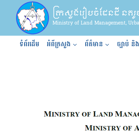
Skip
ក្រសួងរៀបចំដែនដី នគរ
to
content
Ministry of Land Management, Urb
ទំព័រដើម
អំពីក្រសួង
ព័ត៌មាន
ច្បាប់ និ