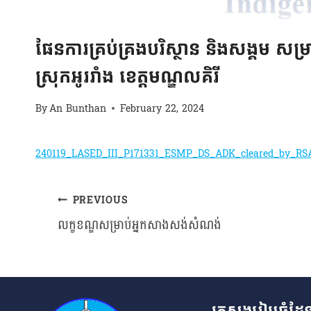
ពត៌មាន
ផែនការគ្រប់គ្រងបរិស្ថាន និងសង្គម សម្
ស្រុកអូររាំង ខេត្តមណ្ឌលគិរី
By
An Bunthan
February 22, 2024
240119_LASED_III_P171331_ESMP_DS_ADK_cleared_by_RS
PREVIOUS
Post
លក្ខខណ្ឌសម្រាប់អ្នកសាងសង់សំណង់
navigation
ក្រសួងរៀបចំដែន