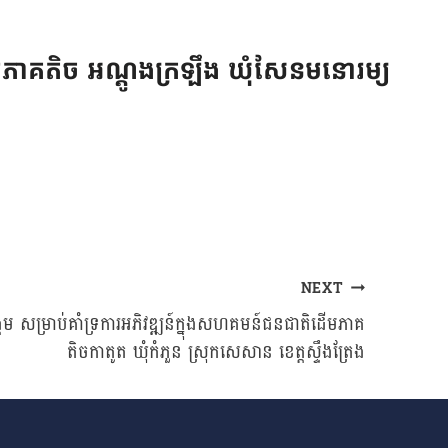
េីមភាគតិច អណ្តូងក្រឡឹង ឃុំសែនមនោរម្យ
NEXT
្គម សម្រាប់គាំទ្រការអភិវឌ្ឍន៍ក្នុងសហគមន៍ជនជាតិដេីមភាគ
តិចកាតូត ឃុំកំភួន ស្រុកសេសាន ខេត្តស្ទឹងត្រែង