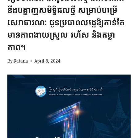
នឹងបង្ហាញសមិទ្ធិផលថ្មី សម្រាប់បម្រើ
សេវាធារណៈ ជូនប្រជាពលរដ្ឋឱ្យកាន់តែ
មានភាពងាយស្រួល រហ័ស និងតម្លា
ភាព។
By
Ratana
April 8, 2024