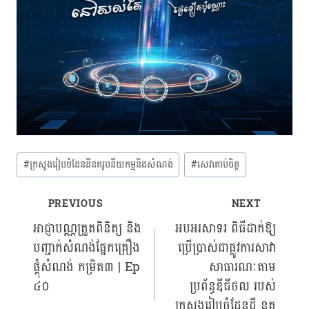
Post
#
ក្រសួងរៀបចំដែនដីនគរូបនីយកម្មនិងសំណង់
#
សេវាគាប់ចិត្ត
Tags:
PREVIOUS
NEXT
Post
អាជ្ញាបណ្ណត្រួតពិនិត្យ និង
អបអរសាទរ ពិធីដាក់ឱ្យ
បញ្ជាក់សំណង់ផ្នែកគ្រឿង
ប្រើប្រាស់ជាផ្លូវការសាវា
navigation
ផ្គុំសំណង់ កម្រិត៣ | Ep
សាធារណៈតាម
៤០
ប្រព័ន្ធឌីជីថល របស់
ក្រសួងរៀបចំដែនដី នគ