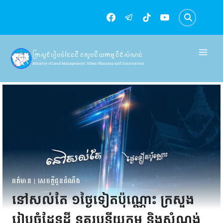
Skip
to
content
ក្រសួងរៀបចំដែនដី នគរូបនីយកម្ម និងសំណង់
Ministry of Land Management, Urban Planning and Construction
ពត៌មាន
|
សេចក្តីជូនដំណឹង
នៅសល់តែ ១ថ្ងៃទៀតប៉ុណ្ណោះ ក្រសួង
រៀបចំដែនដី នគរូបនីយកម្ម និងសំណង់