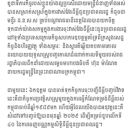
តួនាទីភារកិច្ចរបស់ខ្លួនយ៉ាងល្អប្រសើរដោយមន្ត្រីជំនាញទាំងអស់
បានសស្រាក់សស្រាំក្នុងការវាស់វែងដីធ្លីជូនប្រជាពលរដ្ឋ ក៏ដូចជា
មន្ទីរ ដ.ន.ស.ស គ្រប់បណ្ដារាជធានីខេត្តដែលបានយកចិត្ត
ទុកដាក់យ៉ាងសកម្មក្នុងការងារចុះវាស់វែងដីធ្លីនេះជូនប្រជាពលរដ្ឋ
នៅទូទាំងប្រទេសក្រោមកិច្ចសហការឧបត្ថម្ភគាំទ្រពីក្រសួងសេដ្ឋ
កិច្ចនិងហិរញ្ញវត្ថុ ទាំងសម្ភារៈ និងស្មារតីឆ្លើយតបតាមគោល
នយោបាយយុទ្ធសាស្ត្របញ្ចកោណដំណាក់កាលទីមួយរបស់រាជ
រដ្ឋាភិបាលដឹកនាំដោយសម្ដេចមហាបវរធិបតី ហ៊ុន ម៉ាណែត
នាយករដ្ឋមន្ត្រីនៃព្រះរាជាណាចក្រកម្ពុជា។
ជាមួយនេះ ឯកឧត្តម បានចាត់ទុកកិច្ចការចុះបញ្ជីដីធ្លីបញ្ចប់វិវាទ
នេះគឺជាកិច្ចការប្រវត្តិសាស្ត្រមួយក្នុងការធ្វើកំណែទម្រង់ដីធ្លីរបស់
កម្ពុជាចាប់ពីឆ្នាំ១៩៨៩មក ហើយអ្វីដែលយើងបានអនុវត្តនេះគឺ
សំដៅទៅបញ្ចប់ឱ្យបានមុនឆ្នាំ ២០២៩ ដើម្បីគម្រប់ខួបលើកទី
៤០ នៃការចេញបណ្ណកម្មសិទ្ធិដីធ្លីជូនប្រជាពលរដ្ឋ។