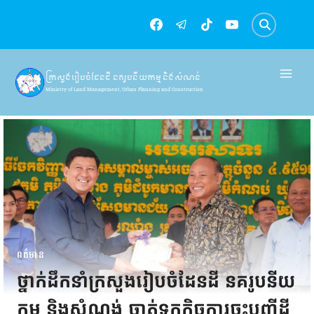
Skip
to
content
ក្រសួងរៀបចំដែនដី នគរូបនីយកម្ម និងសំណង់
Ministry of Land Management, Urban Planning and Construction
ពត៌មាន
ថ្នាក់ដឹកនាំក្រសួងរៀបចំដែនដី នគរូបនីយ
កម្ម និងសំណង់ ចាត់ទុកកិច្ចការចុះបញ្ជីដី