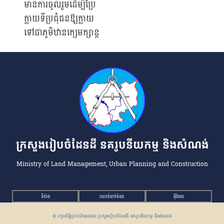
មានការចូលរួមដើម្បីប្រែ
ក្លាយទីប្រជុំជនឱ្យក្លាយ
ទៅជាភូមិឋានក្សេមក្សាន្ត
ក្រសួងរៀបចំដែនដី នគរូបនីយកម្ម និងសំណង់
Ministry of Land Management, Urban Planning and Construction
ទីតាំង
លេខទំនាក់ទំនង
អ៉ីមែល
© រក្សាសិទ្ធិគ្រប់យ៉ាងដោយ ក្រសួងរៀបចំដែនដី នគរូបនីយកម្ម និងសំណង់