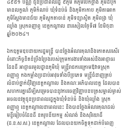
៤៩៥១ បណ្ណ ជូនប្រជាពលរដ្ឋ ៩ភូមិ គឺភូមិបែកថ្លាង ភូមិដំបូក
មានលក្ខណ៍ ភូមិកំណប់ ឃុំទំនប់ធំ និងភូមិកាកាប ភូមិតាអោក
ភូមិស្លែងមានជ័យ ភូមិស្តុកតាចាន់ ភូមិទន្សាស្វិត ភូមិពង្រ ឃុំ
ឈ្វាំង ស្រុកពញាឮ ខេត្តកណ្ដាល នារសៀលថ្ងៃទី៧ ខែមិថុនា
ឆ្នាំ២០២៤។
ឯកឧត្តមឧបនាយករដ្ឋមន្ត្រី បានថ្លែងអំណរគុណនិងកោតសរសើរ
ចំពោះកិច្ចខិតខំប្រឹងប្រែងរបស់ក្រុមការងារទាំងអស់និងអាជ្ញាធរ
ដែនដី អាជ្ញាធរមូលដ្ឋានភូមិឃុំ មន្ត្រីរាជការក្រោមឱវាទស្រុក
ពញ្ញាឮ កងកម្លាំងប្រដាប់អាវុធទាំងបីប្រភេទ មន្ត្រីជំនាញគ្រប់
លំដាប់ថ្នាក់ជុំវិញខេត្តកណ្ដាល និងគណៈអភិបាលខេត្ត ដែលបាន
សហការគ្នាដើម្បីសម្រេចបាននូវការចេញវិញ្ញាបនបត្រសម្គាល់ម្ចាស់
អចលនវត្ថុជូនប្រជាពលរដ្ឋក្នុងឃុំទំនប់ធំ និងឃុំឈ្វាំង ស្រុក
ពញ្ញាឮ ខេត្តកណ្ដាលនាពេលនេះ និងបានថ្លែងអំណរគុណដល់
មន្ទីររៀបចំដែនដី នគរូបនីយកម្ម សំណង់ និងសុរិយោដី
(ដ.ន.ស.ស.) ខេត្តកណ្ដាល ដែលបានយកចិត្តទុកដាក់បំពេញ