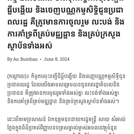
ធ្លីបង្ហើយ និងចេញបណ្ណកម្មសិទ្ធិជូនប្រជា
ពលរដ្ឋ គឺត្រូវមានការចូលរួម លះបង់ និង
ការគាំទ្រពីគ្រប់មជ្ឈដ្ឋាន និងគ្រប់ក្រសួង
ស្ថាប័នទាំងអស់
By
An Bunthan
June 8, 2024
(កណ្ដាល)៖ កិច្ចការចុះបញ្ជីដីធ្លីបង្ហើយ និងចេញបណ្ណកម្មសិទ្ធិជូន
ប្រជាពលរដ្ឋ ដែលយើងអាចសម្រេចបានជូនរាជរដ្ឋាភិបាលនិង
ប្រជាជន គឺត្រូវមានការចូលរួមទាំងអស់គ្នា លះបង់ទាំងអស់គ្នា
និងការគាំទ្រពីគ្រប់មជ្ឈដ្ឋាន និងគ្រប់ក្រសួងស្ថាប័នទាំងអស់។
នេះបើតាមប្រសាសន៍ ឯកឧត្តមឧបនាយករដ្ឋមន្ត្រី សាយ សំអាល់
ថ្លែងក្នុងពិធីប្រគល់វិញ្ញាបនបត្រសម្គាល់ម្ចាស់អចលនវត្ថុចំនួន