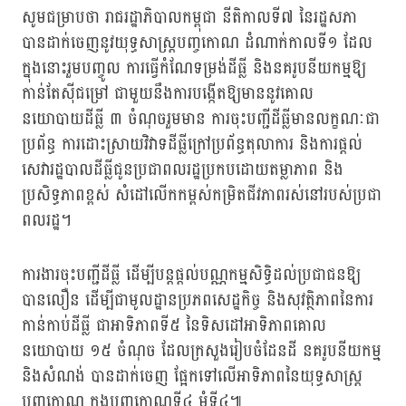
សូមជម្រាបថា រាជរដ្ឋាភិបាលកម្ពុជា នីតិកាលទី៧ នៃរដ្ឋសភា
បានដាក់ចេញនូវយុទ្ធសាស្រ្តបញ្ចកោណ ដំណាក់កាលទី១ ដែល
ក្នុងនោះរួមបញ្ចូល ការធ្វើកំណែទម្រង់ដីធ្លី និងនគរូបនីយកម្មឱ្យ
កាន់តែស៊ីជម្រៅ ជាមួយនឹងការបង្កើតឱ្យមាននូវគោល
នយោបាយដីធ្លី ៣ ចំណុចរួមមាន ការចុះបញ្ជីដីធ្លីមានលក្ខណៈជា
ប្រព័ន្ធ ការដោះស្រាយវិវាទដីធ្លីក្រៅប្រព័ន្ធតុលាការ និងការផ្ដល់
សេវារដ្ឋបាលដីធ្លីជូនប្រជាពលរដ្ឋប្រកបដោយតម្លាភាព និង
ប្រសិទ្ធភាពខ្ពស់ សំដៅលើកកម្ពស់កម្រិតជីវភាពរស់នៅរបស់ប្រជា
ពលរដ្ឋ។
ការងារចុះបញ្ជីដីធ្លី ដើម្បីបន្តផ្តល់បណ្ណកម្មសិទ្ធិដល់ប្រជាជនឱ្យ
បានលឿន ដើម្បីជាមូលដ្ឋានប្រភពសេដ្ឋកិច្ច និងសុវត្ថិភាពនៃការ
កាន់កាប់ដីធ្លី ជាអាទិភាពទី៥ នៃទិសដៅអាទិភាពគោល
នយោបាយ ១៥ ចំណុច ដែលក្រសួងរៀបចំដែនដី នគរូបនីយកម្ម
និងសំណង់ បានដាក់ចេញ ផ្អែកទៅលើអាទិភាពនៃយុទ្ធសាស្រ្ត
បញ្ចកោណ ក្នុងបញ្ចកោណទី៤ មុំទី៤៕