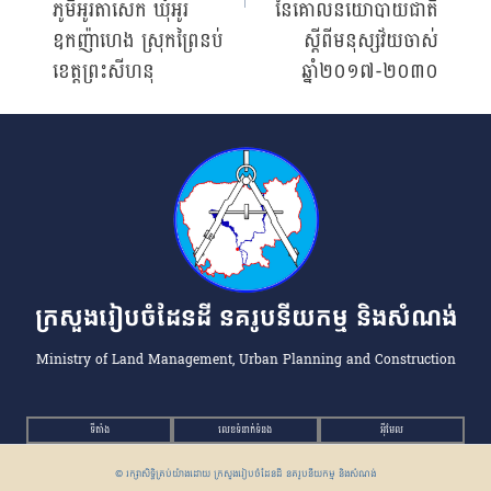
ភូមិអូរតាសេក ឃុំអូរ
នៃគោលនយោបាយជាតិ
ឧកញ៉ាហេង ស្រុកព្រៃនប់
ស្ដីពីមនុស្សវ័យចាស់
ខេត្តព្រះសីហនុ
ឆ្នាំ២០១៧-២០៣០
ក្រសួងរៀបចំដែនដី នគរូបនីយកម្ម និងសំណង់
Ministry of Land Management, Urban Planning and Construction
ទីតាំង
លេខទំនាក់ទំនង
អ៉ីមែល
© រក្សាសិទ្ធិគ្រប់យ៉ាងដោយ ក្រសួងរៀបចំដែនដី នគរូបនីយកម្ម និងសំណង់