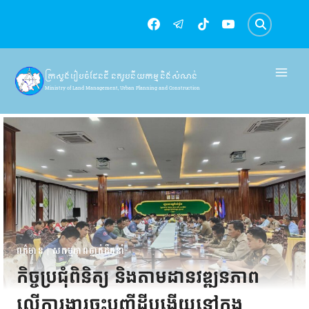
Skip
to
content
ក្រសួងរៀបចំដែនដី នគរូបនីយកម្ម និងសំណង់
Ministry of Land Management, Urban Planning and Construction
ពត៌មាន
|
សកម្មភាពថ្នាក់ដឹកនាំ
កិច្ចប្រជុំពិនិត្យ និងតាមដានវឌ្ឍនភាព
លើការងារចុះបញ្ជីដីបង្ហើយនៅក្នុង