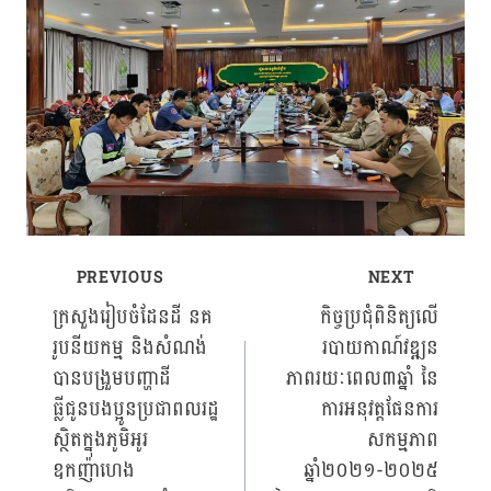
PREVIOUS
NEXT
Post
ក្រសួងរៀបចំដែនដី នគ
កិច្ចប្រជុំពិនិត្យលើ
រូបនីយកម្ម និងសំណង់
របាយកាណ៍វឌ្ឍន
navigation
បានបង្រួមបញ្ហាដី
ភាពរយៈពេល៣ឆ្នាំ នៃ
ធ្លីជូនបងប្អូនប្រជាពលរដ្ឋ
ការអនុវត្តផែនការ
ស្ថិតក្នុងភូមិអូរ
សកម្មភាព
ឧកញ៉ាហេង
ឆ្នាំ២០២១-២០២៥