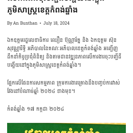
ភូមិសាស្ត្រខេត្តកំពង់ឆ្នាំង
By
An Bunthan
July 18, 2024
ឯកឧត្តមរដ្ឋលេខាធិការ ឈឿន ប៊ុណ្ណារ័ត្ន​ និង ឯកឧត្តម ស៊ុន
សុវណ្ណារិទ្ធិ អភិបាលនៃគណៈអភិបាលខេត្តកំពង់ឆ្នាំង អញ្ជើញ
ដឹកនាំកិច្ចប្រជុំពិនិត្យ និងតាមដានវឌ្ឍនភាពលើការងារចុះបញ្ជីដី
បង្ហើយនៅក្នុងភូមិសាស្ត្រខេត្តកំពង់ឆ្នាំង។
ផ្អែកលើផែនការសកម្មភាព ក្រុមការងារគ្រោងនឹងបញ្ចប់ការវាស់
វែងនៅបំណាច់ឆ្នាំ ២០២៤ ខាងមុខ។
កំពង់ឆ្នាំង​ ១៧ កក្កដា ២០២៤