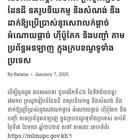
ដែនដី នគរូបនីយកម្ម និងសំណង់ នឹង
ដាក់ឱ្យប្រើប្រាស់នូវសេវាលក់ផ្តាច់
អំណោយផ្តាច់ ហ៊ីប៉ូតែក និងបញ្ចាំ តាម
ប្រព័ន្ធអនឡាញ ក្នុងក្របខណ្ឌទូទាំង
ប្រទេស
By
Ratana
January 7, 2025
ដើម្បីចូលរួម អបអរសាទរ ខួបលើកទី៤៦ នៃទិវាជ័យជម្នះ
៧មករា ក្រសួងរៀបចំដែនដី នគរូបនីយកម្ម និងសំណង់ នឹង
ដាក់ឱ្យប្រើប្រាស់នូវសេវាលក់ផ្តាច់ អំណោយផ្តាច់ ហ៊ីប៉ូតែក និង
បញ្ចាំ តាមប្រព័ន្ធអនឡាញ ក្នុងក្របខណ្ឌទូទាំងប្រទេស ចាប់ពី
ថ្ងៃទី៧ ខែមករា ឆ្នាំ២០២៥ តទៅ តាមរយៈគេហទំព័រ
https://mlmupc.gov.kh។