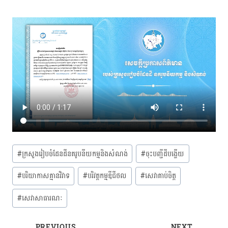
Post
#
ក្រសួងរៀបចំដែនដីនគរូបនីយកម្មនិងសំណង់
#
ចុះបញ្ជីដីបង្ហើយ
Tags:
#
បរិយាកាសគ្មានវិវាទ
#
បរិវត្តកម្មឌីជីថល
#
សេវាគាប់ចិត្ត
#
សេវាសាធារណៈ
PREVIOUS
NEXT