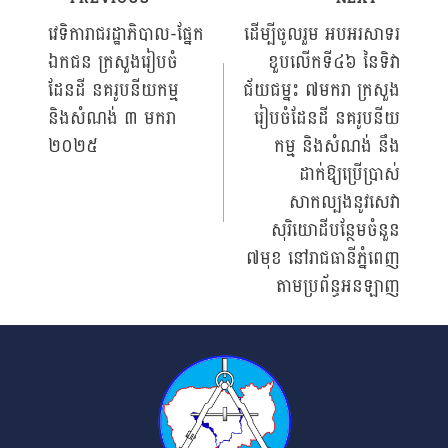
Post
វេទិការាជរដ្ឋាភិបាល-ផ្នែក
ដើម្បីចូលរួម អបអរសាទរ
ឯកជន ក្រសួងរៀបចំ
ខួបលើកទី៤៦ នៃទិវា
navigation
ដែនដី នគរូបនីយកម្ម
ជ័យជម្នះ ៧មករា ក្រសួង
និងសំណង់ ៣ មករា
រៀបចំដែនដី នគរូបនីយ
២០២៥
កម្ម និងសំណង់ នឹង
ដាក់ឱ្យប្រើប្រាស់
សាកល្បងនូវសេវា
សុរិយោដីបន្ថែមចំនួន
៧មុខ នៅរាជធានីភ្នំពេញ
តាមប្រព័ន្ធអនឡាញ