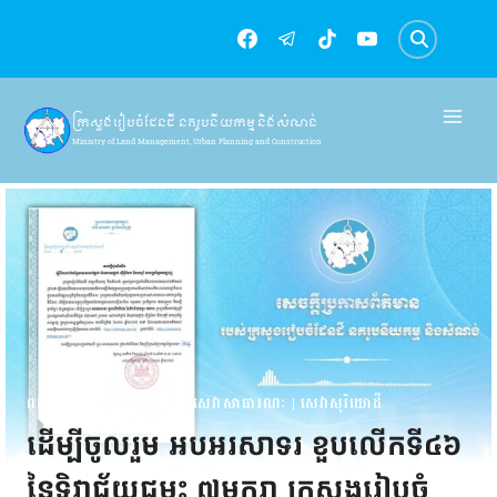
Skip
to
content
ក្រសួងរៀបចំដែនដី នគរូបនីយកម្ម និងសំណង់
Ministry of Land Management, Urban Planning and Construction
ពត៌មាន
|
សេចក្តីជូនដំណឹង
|
សេវាសាធារណៈ
|
សេវាសុរិយោដី
ដើម្បីចូលរួម អបអរសាទរ ខួបលើកទី៤៦
នៃទិវាជ័យជម្នះ ៧មករា ក្រសួងរៀបចំ