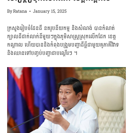
By
Ratana
January 15, 2025
ក្រសួងរៀបចំដែនដី នគរូបនីយកម្ម និងសំណង់ បានកំណត់
ក្បាលដីជាក់លាក់នីមួយៗក្នុងភូមិសាស្រ្តស្រុកលើកដែក ខេត្ត
កណ្តាល ហើយបាននិងកំពុងបង្រួមបញ្ហាដីធ្លីជាមួយគូភាគីវិវាទ
និងឈានទៅបញ្ចប់បញ្ហាជាបណ្តើរៗ ។