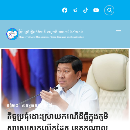
Skip
to
content
ក្រសួងរៀបចំដែនដី នគរូបនីយកម្ម និងសំណង់
Ministry of Land Management, Urban Planning and Construction
ពត៌មាន
|
សកម្មភាពថ្នាក់ដឹកនាំ
កិច្ចប្រជុំដោះស្រាយករណីដីធ្លីក្នុងភូមិ
សាស្រ្តស្រុកលើកដែក ខេត្តកណ្តាល