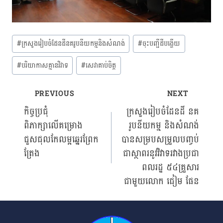
Post
#
ក្រសួងរៀបចំដែនដីនគរូបនីយកម្មនិងសំណង់
#
ចុះបញ្ជីដីបង្ហើយ
Tags:
#
បរិយាកាសគ្មានវិវាទ
#
សេវាគាប់ចិត្ត
PREVIOUS
NEXT
Post
កិច្ចប្រជុំ
ក្រសួងរៀបចំដែនដី នគ
ពិភាក្សាលើគម្រោង
រូបនីយកម្ម និងសំណង់
navigation
ជួសជុលកែលម្អឆ្នេរព្រែក
បានសម្របសម្រួលបញ្ចប់
ត្រែង
ជាស្ថាពរនូវវិវាទរវាងប្រជា
ពលរដ្ឋ ៥៤គ្រួសារ
ជាមួយលោក ជៀម ផែន