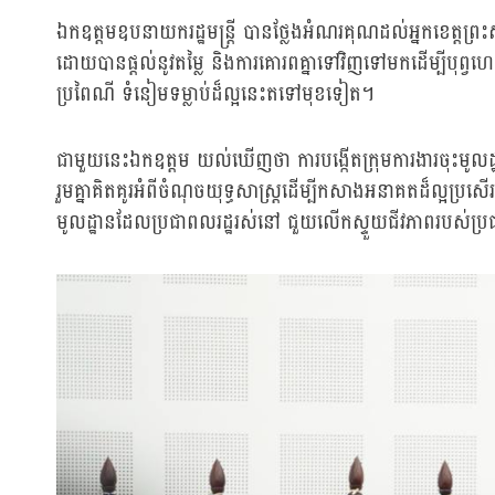
ឯកឧត្តមឧបនាយករដ្ឋមន្ត្រី បានថ្លែងអំណរគុណដល់អ្នកខេត្តព្រ
ដោយបានផ្ដល់នូវតម្លៃ និងការគោរពគ្នាទៅវិញទៅមកដើម្បីបុព្វហេតុ
ប្រពៃណី ទំនៀមទម្លាប់ដ៏ល្អនេះតទៅមុខទៀត។
ជាមួយនេះឯកឧត្តម យល់ឃើញថា ការបង្កើតក្រុមការងារចុះមូលដ្ឋាន គ
រួមគ្នាគិតគូរអំពីចំណុចយុទ្ធសាស្ត្រដើម្បីកសាងអនាគតដ៏ល្អប្
មូលដ្ឋានដែលប្រជាពលរដ្ឋរស់នៅ ជួយលើកស្ទួយជីវភាពរបស់ប្រជ