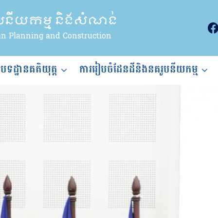
ូបនីយកម្ម និងសំណង់
an Planning and Construction
ងបទដ្ឋានគតិយុត្ត
ការរៀបចំដែនដីនិងនគរូបនីយកម្ម