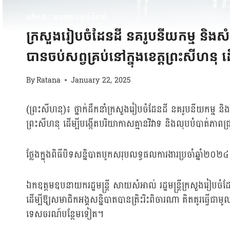
ពត៌មាន
|
សកម្មភាពថ្នាក់ដឹកនាំ
ក្រសួងរៀបចំដែនដី នគរូបនីយកម្ម និងសំណ
បានចប់សព្វគ្រប់នៅក្នុងខេត្តព្រះសីហនុ 
By
Ratana
January 22, 2025
(ព្រះសីហនុ)៖ ថ្នាក់ដឹកនាំក្រសួងរៀបចំដែនដី នគរូបនីយកម្ម និ
ព្រះសីហនុ ដើម្បីបង្កើតបរិយាកាសគ្មានវិវាទ និងលុបបំបាត់ភាព
ថ្លែងក្នុងពិធីបិទសន្និបាតបូកសរុបលទ្ធផលការងារប្រចាំឆ្នា
ឯកឧត្តមឧបនាយករដ្ឋមន្ត្រី សាយសំអាល់ រដ្ឋមន្ត្រីក្រសួងរៀបច
ដើម្បីឱ្យសមាជិកអង្គសន្និបាតបានត្រិះរិះពិចារណា គិតគូរធ្វើជាម
ទេសចរណ៍បន្ថែមទៀត។