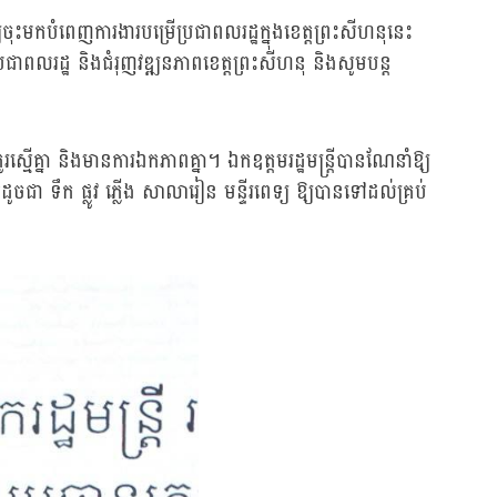
ះមកបំពេញការងារបម្រើប្រជាពលរដ្ឋក្នុងខេត្តព្រះសីហនុនេះ
្រជាពលរដ្ឋ និងជំរុញវឌ្ឍនភាពខេត្តព្រះសីហនុ និងសូមបន្ត
្មើគ្នា និងមានការឯកភាពគ្នា។ ឯកឧត្តមរដ្ឋមន្ត្រីបានណែនាំឱ្យ
ជា ទឹក ផ្លូវ ភ្លើង សាលារៀន មន្ទីរពេទ្យ ឱ្យបានទៅដល់គ្រប់