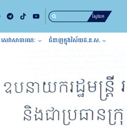
ស្វែងរក
សេវាសាធារណៈ
ជំនាញក្នុងវិស័យដ.ន.ស.