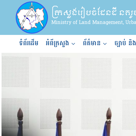
Skip
ក្រសួងរៀបចំដែនដី នគរ
to
content
Ministry of Land Management, Urb
ទំព័រដើម
អំពីក្រសួង
ព័ត៌មាន
ច្បាប់ និ