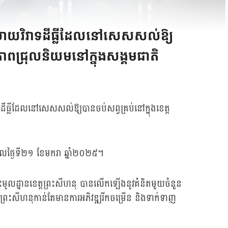
ោះស្រាយវិវាទដីធ្លីដែលនៅសេសសល់ឱ្យ
ត់ភាពជ្រុលនិយមនៅក្នុងសង្គមជាតិ
ាទដីធ្លីដែលនៅសេសសល់ឱ្យបានចប់សព្វគ្រប់នៅក្នុងខេត្ត
សៀលថ្ងៃទី២១ ខែមករា ឆ្នាំ២០២៥។
ចុះមូលដ្ឋានខេត្តព្រះសីហនុ បានលើកឡើងនូវគំនិតមួយចំនួន
េត្តព្រះសីហនុកាន់តែមានការអភិវឌ្ឍរីកចម្រើន និងទាក់ទាញ