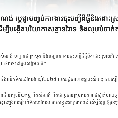
ង់ ប្តេជ្ញាបញ្ចប់ការងារចុះបញ្ជីដីធ្លីនិងដ
ដើម្បីបង្កើតបរិយាកាសគ្មានវិវាទ និងលុបបំបា
ងសំណង់ បញ្ជាក់ថាក្រសួង នឹងបញ្ចប់ការងារចុះបញ្ជីដីធ្លីនិងដោះស្រាយវិវ
ជ្រុលនិយមនៅក្នុងសង្គមជាតិ។
ំ២០២៤ និងលើកទិសដៅការងារឆ្នាំ២០២៥ របស់រដ្ឋបាលខេត្តព្រះសីហនុ នារ
ំដែនដី នគរូបនីយកម្ម និងសំណង់ និងជាប្រធានក្រុមការងាររាជរដ្ឋាភិបាល
ូលដ្ឋានក្នុងការរៀបចំទិសដៅការងាររបស់ខ្លួនជាប្រយោជន៍ ដើម្បីជំរុញឱ្យខ