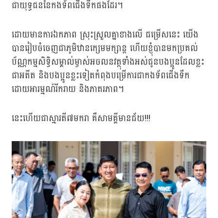
ជាយុទ្ធជននៃកងទ័ពជើងទឹកផងដែរ។
ដោយមានការឯកភាព ស្រុះស្រួលគ្នាខាងលើ ជម្រើសនេះ យើង
បានរៀបចំចេញជាភូមិឋានក្សេមមក្សាន្ត ហើយខ្ញុំបានមកប្រគល់
ប័ណ្ណកម្មសិទ្ធិសម្គាល់ម្ចាស់អចលនវត្ថុទាំងអស់ជូនបងប្អូនដែលខ្លះ
ជាអតីត និងបងប្អូនខ្លះទៀតកំពុងបម្រើការជាកងទ័ពជើងទឹក
ដោយអារម្មណ៍រីករាយ និងភាតរភាព។
នេះហើយជាស្មារតី៧មករា គឺសាមគ្គីមានជ័យ!!!