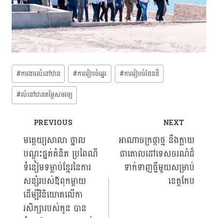
Post
#
ការងារលំនៅឋាន
#
ការរៀបចំឆ្នេរ
#
ការរៀបចំដែនដី
Tags:
#
លំនៅឋានតម្លៃសមរម្យ
PREVIOUS
NEXT
Post
មត្តេយ្យសាលា ថ្នាល
អាណាចក្រផ្កាថ្ម នឹងក្លាយ
បណ្តុះផ្នត់គំនិត ប្រពៃណី
ជាគោលដៅទេសចរណ៍ដ៏
navigation
ទំនៀមទម្លាប់ខ្មែរនៃការ
ទាក់ទាញថ្មីមួយសម្រាប់
សន្សំរបស់ឪពុកម្តាយ
ខេត្តកែប
ដើម្បីវិនិយោគលើកា
រសិក្សារបស់កូន បាន