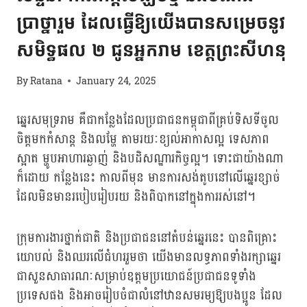
ប្រាថ្នារួម ដែលធ្វើឱ្យយើងបានសម្រេចនូវ
សមិទ្ធផល ២ ជូនអ្នករាម ខេត្តព្រះសីហនុ
By
Ratana
January 24, 2025
ឆ្នេរសមុទ្ររាម គឺជាកន្លែងដែលប្រជាជនកម្ពុជាពីគ្រប់ទិសទីចូល
ចិត្តមកកំសាន្ត និងលម្ហែ តាមរយៈខ្យល់អាកាសល្អ ទេសភាព
ស្អាត ម្ហូបអាហារឆ្ងាញ់ និងបដិសណ្ឋារកិច្ចល្អ។ ទោះជាយ៉ាងណា
ក៏ដោយ កន្លែងនេះ កាលពីមុន មានការសង់តូបនៅលើឆ្នេរខ្សាច់
ដែលមិនមានរបៀបរៀបរយ និងពិបាកនៅក្នុងការរស់នៅ។
ក្រុមការងារថ្នាក់ជាតិ និងប្រជាជននៅតំបន់ឆ្នេរនេះ បានពិគ្រោះ
យោបល់ និងឈរលើជំហររួមថា យើងមានលទ្ធភាពទាំងរក្សាឆ្នេរ
ជាសួនសាធារណៈសម្រាប់ឧត្តមប្រយោជន៍ប្រជាជនទូទាំង
ប្រទេសផង និងអាចរៀបចំជាលំនៅឋានសមរម្យឱ្យបងប្អូន ដែល