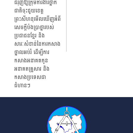
ជំរុញឱ្យក្រុមការងារថ្នាក់
ជាតិចុះជួយខេត្ត
ព្រះសីហនុមើលឃើញអំពី
សេចក្តីប៉ងប្រាថ្នារបស់
ប្រជាជនខ្មែរ និង
សារៈសំខាន់នៃការកសាង
ថ្នាលអប់រំ ដើម្បីការ
កសាងអនាគតកូន
អនាគតគ្រួសារ និង
កសាងប្រទេសជា
ជំហានៗ