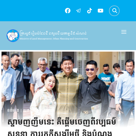
Skip
to
content
ក្រសួងរៀបចំដែនដី នគរូបនីយកម្ម និងសំណង់
Ministry of Land Management, Urban Planning and Construction
ពត៌មាន
|
សកម្មភាពថ្នាក់ដឹកនាំ
ស្នាមញញឹមនេះ គឺផ្តើមចេញពីវប្បធម៌
សន្ទនា ការរកក្តីសង្ឃឹមថ្មី និងបំណង