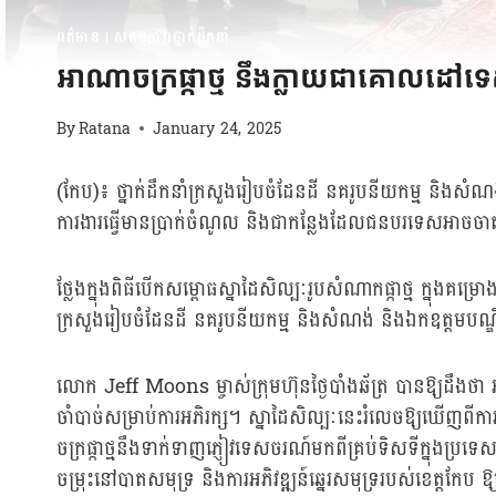
ពត៌មាន
|
សកម្មភាពថ្នាក់ដឹកនាំ
អាណាចក្រផ្កាថ្ម នឹងក្លាយជាគោលដៅទេ
By
Ratana
January 24, 2025
(កែប)៖ ថ្នាក់ដឹកនាំក្រសួងរៀបចំដែនដី នគរូបនីយកម្ម និងសំណង
ការងារធ្វើមានប្រាក់ចំណូល និងជាកន្លែងដែលជនបរទេសអាចចាត់ទ
ថ្លែងក្នុងពិធីបើកសម្ពោធស្នាដៃសិល្បៈរូបសំណាកផ្កាថ្ម ក្នុងគម្រ
ក្រសួងរៀបចំដែនដី នគរូបនីយកម្ម និងសំណង់ និងឯកឧត្តមប
លោក Jeff Moons ម្ចាស់ក្រុមហ៊ុនថ្ងៃបាំងឆ័ត្រ បានឱ្យដឹងថា អាណ
ចាំបាច់សម្រាប់ការអភិរក្ស។ ស្នាដៃសិល្បៈនេះរំលេចឱ្យឃើញពីកា
ចក្រផ្កាថ្មនឹងទាក់ទាញភ្ញៀវទេសចរណ៍មកពីគ្រប់ទិសទីក្នុងប្រទេ
ចម្រុះនៅបាតសមុទ្រ និងការអភិវឌ្ឍន៍ឆ្នេរសមុទ្ររបស់ខេត្តក