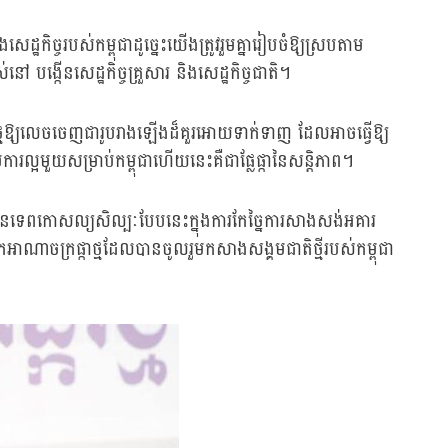
ិច្ចរបស់កម្ពុជាដូច្នេះយើងត្រូវរួមគ្នារៀបចំឱ្យស្របតាម
ៅ បង្កើនសេដ្ឋកិច្ចគ្រួសារ និងសេដ្ឋកិច្ចជាតិ។
ថ្មឱ្យលេចចេញជារូបរាងឡើងដ៏គួរអោយទាក់ទាញ ដែលអាចធ្វើឱ្យ
ារល្អមួយសម្រាប់កម្ពុជាហើយនេះគឺជាផ្លែផ្កានៃសន្តិភាព។
ទេពកោសល្យសិល្បៈបែបនេះក្នុងការកែច្នៃការសាងសង់អគារ
ាចក្រផ្កាថ្មដែលបានចូលរួមកសាងសង្គមជាតិថ្មីរបស់កម្ពុជា