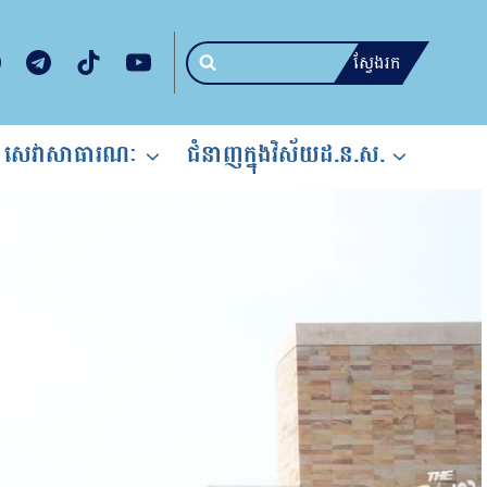
ស្វែងរក
សេវាសាធារណៈ
ជំនាញក្នុងវិស័យដ.ន.ស.