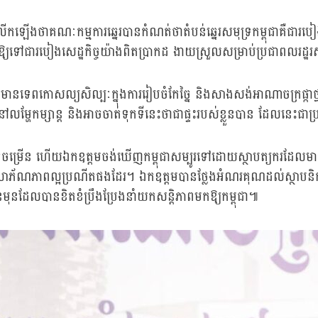
ាគណៈកម្មការឆ្នេរបានកំណត់ថាតំបន់ឆ្នេរសមុទ្រកម្ពុជាគឺជារបៀងសេដ្ឋក
ជាឱ្យទៅជារបៀងសេដ្ឋកិច្ចយ៉ាងពិតប្រាកដ ងាយស្រួលសម្រាប់ប្រជាពលរដ្ឋរស់ន
មានទេពកោសល្យសិល្បៈក្នុងការរៀបចំកែច្នៃ និងសាងសង់អាណាចក្រផ្កា
ម្ហែកម្សាន្ត និងអាចចាត់ទុកទីនេះថាជាផ្ទះរបស់ខ្លួនបាន ដែលនេះជាប្រក
ម្រើន ហើយឯកឧត្តមចង់ឃើញកម្ពុជាសម្បូរទៅដោយស្ថាបត្យករដែលមាន
ោភ័ណភាពល្អប្រណីតផងដែរ។ ឯកឧត្តមបានថ្លែងអំណរគុណដល់ស្ថាបនិកអាណ
មុនដែលបានខិតខំប្រឹងប្រែងនាំយកសន្តិភាពមកឱ្យកម្ពុជា៕