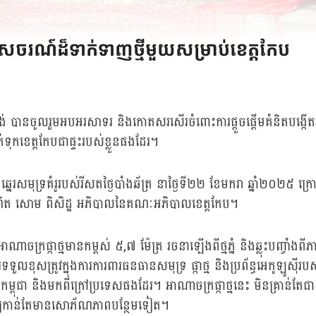
សចរណ៍ដ៏ទាក់ទាញថ្មីមួយសម្រាប់ខេត្តកែប
់ បានចូលរួមអបអរសាទរ និងកោតសរសើរចំពោះការផ្ដួចផ្ដើមគំនិតបង្កើតអាណ
ុកខេត្តកែបជាផ្ទះរបស់ខ្លួនផងដែរ។
ោងឆ្នេរសមុទ្រគំរូរបស់រីសតថ្ងៃបាំងឆ័ត្រ នាថ្ងៃទី២២ ខែមករា ឆ្នាំ២០២៥ ក
ណ្ឌិត សោម ពិសិដ្ឋ អភិបាលនៃគណៈអភិបាលខេត្តកែប។
ាចក្រផ្កាថ្មមានកម្ពស់ ៥,៧ ម៉ែត្រ រចនាឡើងពីថ្មភ្នំ និងឆ្លុះបញ្ចាំងពីភ
រទទួលខុសត្រូវក្នុងការការពារធនធានសមុទ្រ ផ្កាថ្ម និងប្រព័ន្ធអេកូឡូ
សកម្ពុជា និងមកពីក្រៅប្រទេសផងដែរ។ អាណាចក្រផ្កាថ្មនេះ មិនគ្រាន់តែជាស
ែប ឱ្យកាន់តែមានសោភ័ណភាពបន្ថែមទៀត។