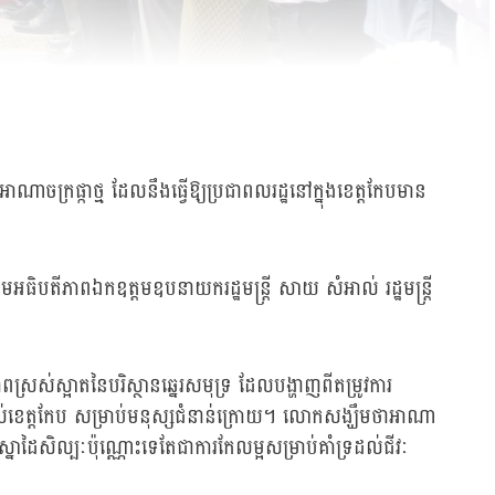
ាចក្រផ្កាថ្ម ដែលនឹងធ្វើឱ្យប្រជាពលរដ្ឋនៅក្នុងខេត្តកែបមាន
្រោមអធិបតីភាពឯកឧត្តមឧបនាយករដ្ឋមន្ត្រី សាយ សំអាល់ រដ្ឋមន្ត្រី
ាពស្រស់ស្អាតនៃបរិស្ថានឆ្នេរសមុទ្រ ដែលបង្ហាញពីតម្រូវការ
ស៊ីរបស់ខេត្តកែប សម្រាប់មនុស្សជំនាន់ក្រោយ។ លោកសង្ឃឹមថាអាណា
្នាដៃសិល្បៈប៉ុណ្ណោះទេតែជាការកែលម្អសម្រាប់គាំទ្រដល់ជីវៈ