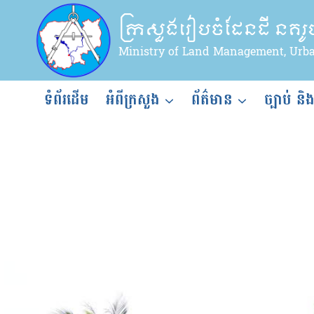
Skip
ក្រសួងរៀបចំដែនដី នគរ
to
content
Ministry of Land Management, Urb
ទំព័រដើម
អំពីក្រសួង
ព័ត៌មាន
ច្បាប់ និ