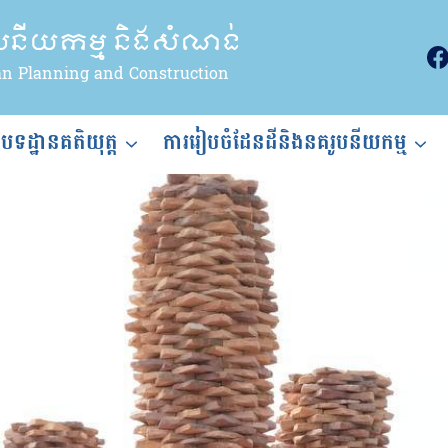
ូបនីយកម្ម និងសំណង់
an Planning and Construction
ងបទដ្ឋានគតិយុត្ត
ការរៀបចំដែនដីនិងនគរូបនីយកម្ម