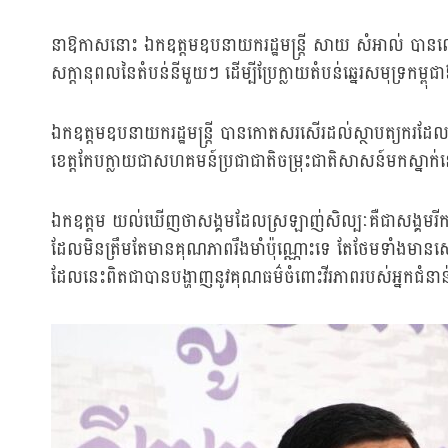
នាឱកាសនោះ ឯកឧត្តមឧបនាយករដ្ឋមន្ត្រី សាយ សំអាល់ បានលើកឡើងថ
សក្តានុពលនៃតំបន់នីមួយៗ ដើម្បីប្រែក្លាយតំបន់ឆ្នេរសមុទ្រកម្ពុ
ឯកឧត្តមឧបនាយករដ្ឋមន្ត្រី បានកោតសរសើរដល់ស្ថាបត្យករដែល
ខេត្តកែបក្លាយជាសហគមន៍ប្រជាជាតិចម្រុះជាតិសាសន៍មកស្នាក់នៅល
ឯកឧត្តម យល់ឃើញថាសង្គមដែលស្រឡាញ់សិល្បៈគឺជាសង្គមរីកច
ដែលមិនត្រឹមតែមានគុណភាពរឹងមាំប៉ុណ្ណោះទេ តែថែមទាំងមានស
ដែលនេះពិតជាបានបង្ហាញនូវគុណធម៌ចំពោះវីរភាពរបស់អ្នកជំនាន់