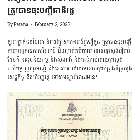
ត្រូវបានចុះបញ្ជីជាដីរដ្ឋ
By
Ratana
February 2, 2025
គួរបញ្ជាក់ផងដែរថា តំបន់ព្រៃសហគមន៍ឫស្សីតូច ត្រូវបានចុះបញ្ជី
តាមបច្ចេកទេសសុរិយោដី និងច្បាប់ភូមិបាល ដោយក្រសួងរៀបចំ
ដែនដី នគរូបនីយកម្ម និងសំណង់ និងកាន់កាប់ដោយក្រសួង
កសិកម្ម រុក្ខាប្រមាញ់ និងនេសាទ ដោយមានការគ្រប់គ្រងពីក្រសួង
សេដ្ឋកិច្ច និងហិរញ្ញវត្ថុ ទៅតាមច្បាប់ជាធរមាន។