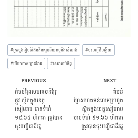
Post
#
ក្រសួងរៀបចំដែនដីនគរូបនីយកម្មនិងសំណង់
#
ចុះបញ្ជីដីបង្ហើយ
Tags:
#
បរិយាកាសគ្មានវិវាទ
#
សេវាគាប់ចិត្ត
PREVIOUS
NEXT
Post
តំបន់ព្រៃសហគមន៍ព្រៃ
តំបន់
ថ្កូវ ស្ថិតក្នុងខេត្ត
ព្រៃសហគមន៍លេមប្រហ៊ូត
navigation
សៀមរាប មានទំហំ
ស្ថិតក្នុងខេត្តសៀមរាប
១៥.៦៤ ហិកតា ត្រូវបាន
មានទំហំ ៩១.៦៦ ហិកតា
ចុះបញ្ជីជាដីរដ្ឋ
ត្រូវបានចុះបញ្ជីជាដីរដ្ឋ