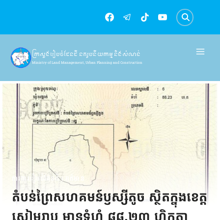
Skip
to
content
ក្រសួងរៀបចំដែនដី នគរូបនីយកម្ម និងសំណង់
Ministry of Land Management, Urban Planning and Construction
ការងាររៀបចំដែនដី
|
ពត៌មាន
តំបន់ព្រៃសហគមន៍ឫស្សីតូច ស្ថិតក្នុងខេត្ត
សៀមរាប មានទំហំ ៨៨.២៣ ហិកតា