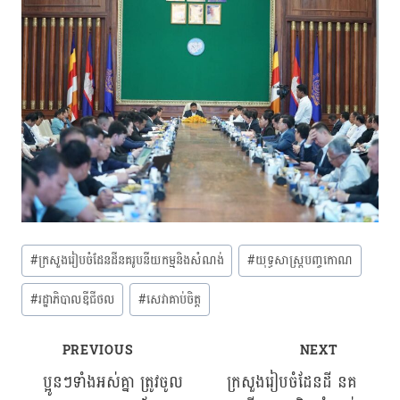
Post
#
ក្រសួងរៀបចំដែនដីនគរូបនីយកម្មនិងសំណង់
#
យុទ្ធសាស្ត្របញ្ចកោណ
Tags:
#
រដ្ឋាភិបាលឌីជីថល
#
សេវាគាប់ចិត្ត
PREVIOUS
NEXT
Post
ប្អូនៗទាំងអស់គ្នា ត្រូវចូល
ក្រសួងរៀបចំដែនដី នគ