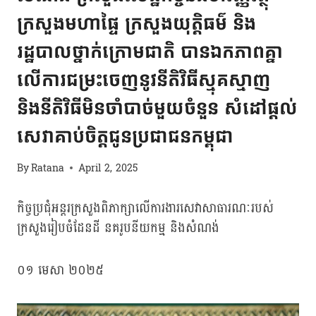
ក្រសួងមហាផ្ទៃ ក្រសួងយុតិ្តធម៌ និង
រដ្ឋបាលថ្នាក់ក្រោមជាតិ បានឯកភាពគ្នា
លើការជម្រះចេញនូវនីតិវិធីស្មុគស្មាញ
និងនីតិវិធីមិនចាំបាច់មួយចំនួន សំដៅផ្តល់
សេវាគាប់ចិត្តជូនប្រជាជនកម្ពុជា
By
Ratana
April 2, 2025
កិច្ចប្រជុំអន្តរក្រសួងពិភាក្សាលើការងារសេវាសាធារណៈរបស់
ក្រសួងរៀបចំដែនដី នគរូបនីយកម្ម និងសំណង់
០១ មេសា ២០២៥