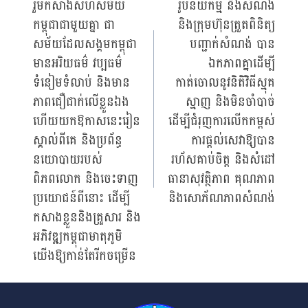
រួមកសាងសហសម័យ
រូបនីយកម្ម និងសំណង់
navigation
កម្ពុជាជាមួយគ្នា ជា
និងក្រុមហ៊ុនត្រួតពិនិត្យ
សម័យដែលសង្គមកម្ពុជា
បញ្ជាក់សំណង់ បាន
មានអរិយធម៌ វប្បធម៌
ឯកភាពគ្នាដើម្បី
ទំនៀមទំលាប់ និងមាន
កាត់ចោលនូវនិតិវិធីស្មុគ
ភាពជឿជាក់លើខ្លួនឯង
ស្មាញ និងមិនចាំបាច់
ហើយយកឱកាសនេះរៀន
ដើម្បីជំរុញការលើកកម្ពស់
ស្គាល់ពីគេ និងប្រព័ន្ធ
ការផ្តល់សេវាឱ្យបាន
នយោបាយរបស់
រហ័សគាប់ចិត្ត និងសំដៅ
ពិភពលោក និងចេះទាញ
ធានាសុវត្ថិភាព គុណភាព
ប្រយោជន៍ពីនោះ ដើម្បី
និងសោភ័ណភាពសំណង់
កសាងខ្លួននិងគ្រួសារ និង
អភិវឌ្ឍកម្ពុជាមាតុភូមិ
យើងឱ្យកាន់តែរីកចម្រើន