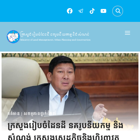
Skip
to
content
ក្រសួងរៀបចំដែនដី នគរូបនីយកម្ម និងសំណង់
Ministry of Land Management, Urban Planning and Construction
ពត៌មាន
|
សកម្មភាពថ្នាក់ដឹកនាំ
ក្រសួងរៀបចំដែនដី នគរូបនីយកម្ម និង
សំណង់ ក្រសួងសេដ្ឋកិច្ចនិងហិរញ្ញវត្ថុ