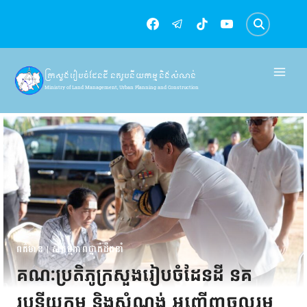
Skip
to
content
ក្រសួងរៀបចំដែនដី នគរូបនីយកម្ម និងសំណង់
Ministry of Land Management, Urban Planning and Construction
ពត៌មាន
|
សកម្មភាពថ្នាក់ដឹកនាំ
គណៈប្រតិភូក្រសួងរៀបចំដែនដី នគ
រូបនីយកម្ម និងសំណង់ អញ្ជើញចូលរួម