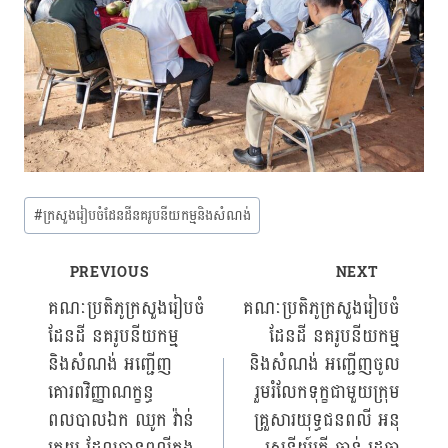
Post
#
ក្រសួងរៀបចំដែនដីនគរូបនីយកម្មនិងសំណង់
Tags:
PREVIOUS
NEXT
Post
គណៈប្រតិភូក្រសួងរៀបចំ
គណៈប្រតិភូក្រសួងរៀបចំ
ដែនដី នគរូបនីយកម្ម
ដែនដី នគរូបនីយកម្ម
navigation
និងសំណង់ អញ្ជើញ
និងសំណង់ អញ្ជើញចូល
គោរពវិញ្ញាណក្ខន្ធ​​​​
រួមរំលែកទុក្ខជាមួយក្រុម
ពលបាលឯក ឈូក វ៉ាន់
គ្រួសារ​​យុទ្ធជនពលី​​​​ អនុ