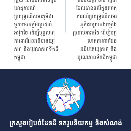
ត្រួយ ដែលបានពលីក្នុង
សេនីយ៍ត្រី ចាន់ រដ្ឋធា
ហេតុការណ៍
ដែលបានពលីក្នុងហេតុ
ប្រយុទ្ធលេីសមរភូមិជា
ការណ៍ប្រយុទ្ធលេីសមរ
មួយកងកម្លាំងប្រដាប់
ភូមិជាមួយកងកម្លាំង
អាវុធថៃ ដេីម្បីបុព្វហេតុ
ប្រដាប់អាវុធថៃ ដេីម្បីបុព្វ
ការពារដែនអធិបតេយ្យ
ហេតុការពារដែន
ភាព និងបូរណភាពទឹកដី
អធិបតេយ្យភាព និង
កម្ពុជា
បូរណភាពទឹកដីកម្ពុជា
ក្រសួងរៀបចំដែនដី នគរូបនីយកម្ម និងសំណង់