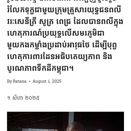
រំលែកទុក្ខជាមួយក្រុមគ្រួសារ​​យុទ្ធជនពលី​
វរៈសេនីត្រី សូត្រ ពេជ្រ ដែលបានពលីក្នុង
ហេតុការណ៍ប្រយុទ្ធលេីសមរភូមិជា
មួយកងកម្លាំងប្រដាប់អាវុធថៃ ដេីម្បីបុព្វ
ហេតុការពារដែនអធិបតេយ្យភាព និង
បូរណភាពទឹកដីកម្ពុជា។
By
Ratana
August 1, 2025
១ សីហា​ ២០២៥