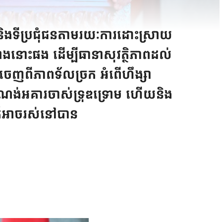
 និងទីប្រជុំជនតាមរយៈការដោះស្រាយ
ងនោះផង ដើម្បីធានាសុវត្ថិភាពដល់
កចេញពីភាពទ័លច្រក អំពើហឹង្សា
ំណង់អគារចាស់ទ្រុឌទ្រោម ហើយនិង
ាក៍អាចរស់នៅបាន