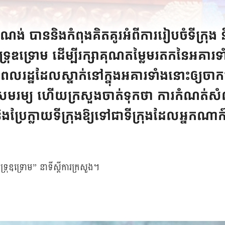
ណង់ បាននិងកំពុងគិតគូរអំពីការរៀបចំទីក្រុង
ទ្រោម ដើម្បីរក្សាគុណតម្លៃមរតកនៃអគារទាំ
ពលរដ្ឋដែលស្នាក់នៅក្នុងអគារទាំងនោះឲ្យចា
ីសមរម្យ ហើយក្រសួងចាត់ទុកថា ការកំណត់ស
ងប្រែក្លាយទីក្រុងឱ្យទៅជាទីក្រុងដែលអ្នកណ
រុឌទ្រោម” នាទីស្តីការក្រសួង។