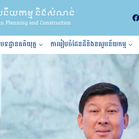
ូបនីយកម្ម និងសំណង់
an Planning and Construction
ងបទដ្ឋានគតិយុត្ត
ការរៀបចំដែនដីនិងនគរូបនីយកម្ម