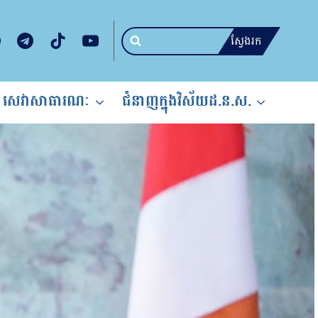
ស្វែងរក
សេវាសាធារណៈ
ជំនាញក្នុងវិស័យដ.ន.ស.