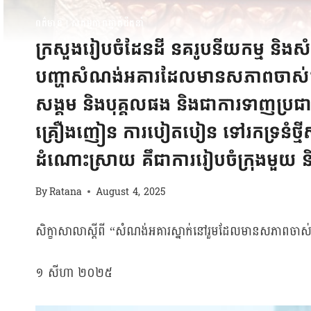
ពត៌មាន
|
សកម្មភាពថ្នាក់ដឹកនាំ
ក្រសួងរៀបចំដែនដី នគរូបនីយកម្ម និងសំ
បញ្ហាសំណង់អគារដែលមានសភាពចាស់ទ្រុឌ
សង្គម និងបុគ្គលផង និងជាការទាញប្រជា
គ្រឿងញៀន ការបៀតបៀន ទៅរកទ្រនំថ្ម
ដំណោះស្រាយ គឹជាការរៀបចំក្រុងមួយ និ
By
Ratana
August 4, 2025
សិក្ខាសាលាស្តីពី “សំណង់អគារស្នាក់នៅរួមដែលមានសភាពចាស់ទ្
១ សីហា ២០២៥