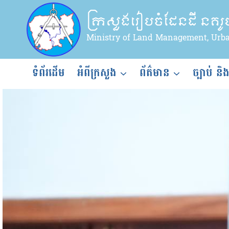
Skip
ក្រសួងរៀបចំដែនដី នគរ
to
content
Ministry of Land Management, Urb
ទំព័រដើម
អំពីក្រសួង
ព័ត៌មាន
ច្បាប់ និ