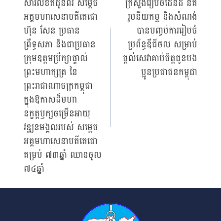
សារលិខិតជូនពរ សម្តេច
ក្រសួងរៀបចំដែនដី នគ
អគ្គមហាសេនាបតីតេជោ
រូបនីយកម្ម និងសំណង់
navigation
ហ៊ុន សែន ប្រធាន
បានបញ្ចប់ការរៀបចំ
ព្រឹទ្ធសភា និងជាប្រធាន
ប្រព័ន្ធឌីជីថល សម្រាប់
ក្រុមឧត្តមប្រឹក្សាផ្ទាល់
ផ្តល់សេវាគាប់ចិត្តជូនបង
ព្រះមហាក្សត្រ នៃ
ប្អូនប្រជាជនកម្ពុជា
ព្រះរាជាណាចក្រកម្ពុជា
ក្នុងឱកាសដ៏មហា
នក្ខត្តឫក្សចម្រើនអាយុ
វឌ្ឍនមង្គលរបស់ សម្តេច
អគ្គមហាសេនាបតីតេជោ
គម្រប់ ៧៣ឆ្នាំ ឈានចូល
៧៤ឆ្នាំ