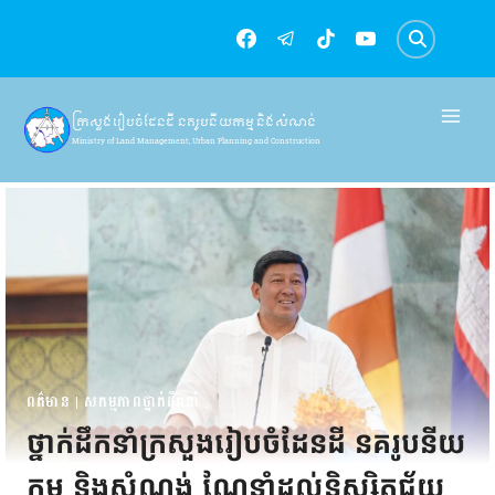
Skip
to
content
ក្រសួងរៀបចំដែនដី នគរូបនីយកម្ម និងសំណង់
Ministry of Land Management, Urban Planning and Construction
ពត៌មាន
|
សកម្មភាពថ្នាក់ដឹកនាំ
ថ្នាក់ដឹកនាំក្រសួងរៀបចំដែនដី នគរូបនីយ
កម្ម និងសំណង់ ណែនាំដល់និស្សិតជ័យ