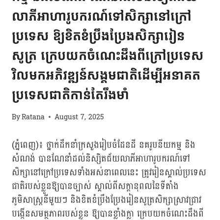
លាភីអាហារូបករណ៍ទៅសិក្សានៅក្រៅ
ប្រទេស ឱ្យខិតខំប្រឹងប្រែងសិក្សារៀន
សូត្រ ក្រេបយកចំណេះដឹងពីក្រៅប្រទេស
វិលមកអភិវឌ្ឍន៍សង្គមជាតិដើម្បីអនាគត
ប្រទេសជាតិកាន់តែរឹងមាំ
By
Ratana
August 7, 2025
(ភ្នំពេញ)៖ ថ្នាក់ដឹកនាំក្រសួងរៀបចំដែនដី នគរូបនីយកម្ម និង
សំណង់ បានណែនាំដល់និស្សិតជ័យលាភីអាហារូបករណ៍ទៅ
សិក្សានៅក្រៅប្រទេសទាំងអស់នាពេលនេះ ត្រូវរៀនស្គាល់ប្រទេស
ជាតិរបស់ខ្លួនឱ្យបានច្បាស់ ស្គាល់ពីសក្តានុពលនៃទីតាំង
ភូមិសាស្ត្រនីមួយៗ និងខិតខំប្រឹងប្រែងរៀនសូត្រសិក្សាស្រាវជ្រាវ
បង្កើនសមត្ថភាពរបស់ខ្លួន ឱ្យបានខ្លាំងក្លា ក្រេបយកចំណេះដឹងពី