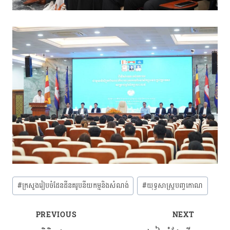
Post
#
ក្រសួងរៀបចំដែនដីនគរូបនីយកម្មនិងសំណង់
#
យុទ្ធសាស្ត្របញ្ចកោណ
Tags:
PREVIOUS
NEXT
Post