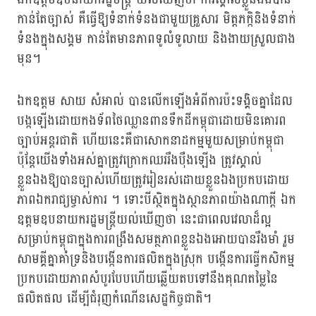
កាន់តែច្បាស់ គឺធ្វើឱ្យទំនាក់ទំនងជាមួយគ្រួសារ មិត្តភក្កិនិងទំនាក់
ទំនងក្នុងសង្គម កាន់តែមានភាពទូលំទូលាយ និងងាយស្រួលជាង
មុន។
ឯកឧត្តម សាយ សំអាល់ បានលើកឡើងអំពីការប៉ះទង្គិចគ្នាដែល
បង្កឡើងដោយកងទ័ពថៃឈ្លានពានទឹកដីកម្ពុជាដោយមិនគោរព
ច្បាប់អន្តរជាតិ ហើយនេះគឺជាសោកនាដកម្មមួយសម្រាប់កម្ពុជា
ប៉ុន្តែយើងទាំងអស់គ្នាត្រូវក្រោកឈររឹងប៉ឹងឡើង ត្រូវស្គាល់
ខ្លួនឯងឱ្យបានច្បាស់ហើយត្រូវរៀនរស់ដោយខ្លួនឯងប្រកបដោយ
ភាពឯករាជ្យម្ចាស់ការ ។ ទោះបីស្ថិតក្នុងស្ថានភាពយ៉ាងណាក្តី ឯក
ឧត្តមឧបនាយករដ្ឋមន្ត្រីយល់ឃើញថា នេះជាពេលវេលាដ៏ល្អ
សម្រាប់កម្ពុជាក្នុងការពង្រឹងសមត្ថភាពខ្លួនឯងអោយបានរឹងមាំ រួម
សាមគ្គីគ្នាគាំទ្រនិងបង្កើនការផលិតក្នុងស្រុក បង្កើនការធ្វើកសិកម្ម
ប្រកបដោយភាពសំបូរបែបហើយឆ្លើយតបទៅនឹងគុណតម្លៃនៃ
ផលិតផល ដើម្បីជំរុញកំណើនសេដ្ឋកិច្ចជាតិ។