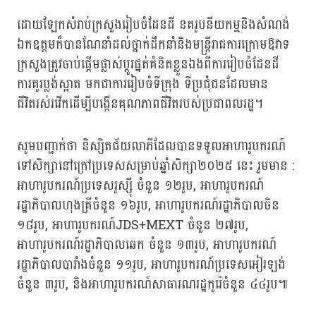
ដោយឡែកសំរាប់ក្រសួងរៀបចំដែនដី នគរូបនីយកម្មនិងសំណង់
ឯកឧត្តមក៏បានណែនាំដល់ថ្នាក់ដឹកនាំនិងមន្ត្រីរាជការក្រោមឱវាទ
ក្រសួងត្រូវចាប់ផ្ដើមផ្លាស់ប្ដូរផ្នត់គំនិតខ្លួនឯងពីការរៀបចំដែនដី
ការគូរប្លង់ស្អាត មកជាការរៀបចំទីក្រុង ទីប្រជុំជនដែលមាន
ជីវិតរស់រវើកដើម្បីបង្កើនគុណភាពជីវិតរបស់ប្រជាពលរដ្ឋ។
សូមបញ្ជាក់ថា និស្សិតជ័យលាភីដែលបានទទួលអាហារូបករណ៍
ទៅសិក្សានៅក្រៅប្រទេសសម្រាប់ឆ្នាំសិក្សា២០២៥ នេះ រួមមាន :
អាហារូបករណ៍ប្រទេសរូស្ស៊ី ចំនួន ១២រូប, អាហារូបករណ៍
រដ្ឋាភិបាលហុងគ្រីចំនួន ១៦រូប, អាហារូបករណ៍រដ្ឋាភិបាលចិន
១៨រូប, អាហារូបករណ៍JDS+MEXT ចំនួន ២៧រូប,
អាហារូបករណ៍រដ្ឋាភិបាលឆេក ចំនួន ១៣រូប, អាហារូបករណ៍
រដ្ឋាភិបាលបារាំងចំនួន ១១រូប, អាហារូបករណ៍ប្រទេសអៀរឡង់
ចំនួន ៣រូប, និងអាហារូបករណ៍សាធារណរដ្ឋកូរ៉េចំនួន ៤៤រូប៕