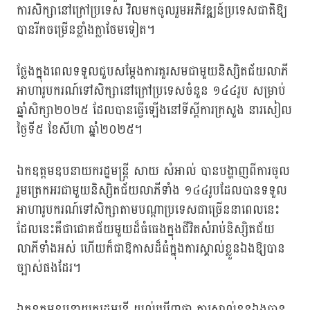
ការសិក្សានៅក្រៅប្រទេស វិលមកចូលរួមអភិវឌ្ឍន៍ប្រទេសជាតិឱ្យ
បានរីកចម្រើនខ្លាំងក្លាថែមទៀត។
ថ្លែងក្នុងពេលទទួលជួបសម្ដែងការគួរសមជាមួយនិស្សិតជ័យលាភី
អាហារូបករណ៍ទៅសិក្សានៅក្រៅប្រទេសចំនួន ១៤៤រូប សម្រាប់
ឆ្នាំសិក្សា២០២៥ ដែលបានធ្វើឡើងនៅទីស្ដីការក្រសួង នារសៀល
ថ្ងៃទី៥ ខែសីហា ឆ្នាំ២០២៥។
ឯកឧត្តមឧបនាយករដ្ឋមន្ត្រី សាយ សំអាល់ បានបង្ហាញពីការចូល
រួមត្រេកអរជាមួយនិស្សិតជ័យលាភីទាំង ១៤៤រូបដែលបានទទួល
អាហារូបករណ៍ទៅសិក្សាតាមបណ្ដាប្រទេសជាច្រើននាពេលនេះ
ដែលនេះគឺជាជោគជ័យមួយដ៏ធំធេងក្នុងជីវិតសំរាប់និស្សិតជ័យ
លាភីទាំងអស់ ហើយក៏ជាឱកាសដ៏ធំក្នុងការស្គាល់ខ្លួនឯងឱ្យបាន
ច្បាស់ផងដែរ។
ឯកឧត្តមឧបនាយករដ្ឋមន្ត្រី យល់ឃើញថា ការស្គាល់ខ្លួនឯងបាន