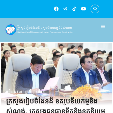
Skip
to
content
ក្រសួងរៀបចំដែនដី នគរូបនីយកម្ម និងសំណង់
Ministry of Land Management, Urban Planning and Construction
ពត៌មាន
|
សកម្មភាពថ្នាក់ដឹកនាំ
ក្រសួងរៀបចំដែនដី នគរូបនីយកម្មនិង
សំណង់, ក្រសួងធនធានទឹកនិងឧតុនិយម