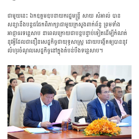
ជាមួយនេះ ឯកឧត្តមឧបនាយករដ្ឋមន្ត្រី សាយ សំអាល់ បាន
សន្យានឹងបន្តជជែកពិភាក្សាជាមួយក្រសួងពាក់ព័ន្ធ ព្រមទាំង
អាជ្ញាធរទន្លេសាប នាពេលក្រោយជាបន្តបន្ទាប់ទៀតដើម្បីកំណត់
នូវអ្វីដែលជាខឿនសេដ្ឋកិច្ចជាយុទ្ធសាស្ត្រ ដោយបង្កើតឲ្យបាននូវ
លំហូរចំណូលសេដ្ឋកិច្ចនៅក្នុងតំបន់បឹងទន្លេសាប។