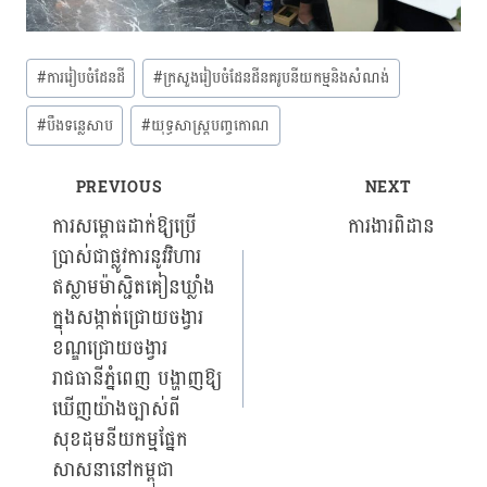
Post
#
ការរៀបចំដែនដី
#
ក្រសួងរៀបចំដែនដីនគរូបនីយកម្មនិងសំណង់
Tags:
#
បឹងទន្លេសាប
#
យុទ្ធសាស្ត្របញ្ចកោណ
PREVIOUS
NEXT
Post
ការសម្ពោធដាក់ឱ្យប្រើ
ការងារពិដាន
ប្រាស់ជាផ្លូវការនូវវិហារ
navigation
ឥស្លាមម៉ាស្ជិតគៀនឃ្លាំង
ក្នុងសង្កាត់ជ្រោយចង្វារ
ខណ្ឌជ្រោយចង្វារ
រាជធានីភ្នំពេញ បង្ហាញឱ្យ
ឃើញយ៉ាងច្បាស់ពី
សុខដុមនីយកម្មផ្នែក
សាសនានៅកម្ពុជា