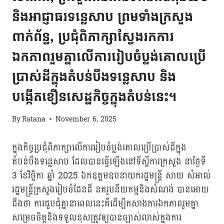
និងអាជ្ញាធរទន្លេសាប ព្រមទាំងក្រសួង
ពាក់ព័ន្ធ, ប្រជុំពិភាក្សាស្វែងរកការ
ឯកភាពរួមគ្នាលើការរៀបចំប្លង់គោលប្រើ
ប្រាស់ដីក្នុងតំបន់បឹងទន្លេសាប និង
បង្កើតខឿនសេដ្ឋកិច្ចក្នុងតំបន់នេះ។
By
Ratana
November 6, 2025
ក្នុងកិច្ចប្រជុំពិភាក្សាលើការរៀបចំប្លង់គោលប្រើប្រាស់ដីក្នុង
តំបន់បឹងទន្លេសាប ដែលបានធ្វើឡើងនៅទីស្ដីការក្រសួង នាថ្ងៃទី
3 ខែវិច្ឆិកា ឆ្នាំ 2025 ឯកឧត្តមឧបនាយករដ្ឋមន្ត្រី សាយ សំអាល់
រដ្ឋមន្ត្រីក្រសួងរៀបចំដែនដី នគរូបនីយកម្មនិងសំណង់ បានអោយ
ដឹងថា ការជួបជុំគ្នានាពេលនេះគឺដើម្បីកសាងការឯកភាពរួមគ្នា
សម្រេចចិត្តនិងទទួលខុសត្រូវឲ្យបានច្បាស់លាស់ក្នុងការ