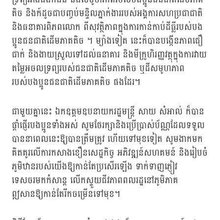
តិច និងក៍ដូចជាបញ្ចប់មន្ទិលភ្នាក់ងាររបស់អង្គការសហប្រជាជាតិ
និងធនាគារពិភពលោក ពីសុវត្ថិភាពក្នុងការកាន់កាប់ដីធ្លីរបស់បង
ប្អូនជនជាតិដើមភាគតិច ។ ម្យ៉ាងទៀត នេះក៏បានបង្កើនភាពជឿ
ជាក់ និងងាយស្រួលទៅដល់ធនាគារ និងមីក្រូហិរញ្ញវត្ថុក្នុងការវាយ
តម្លៃអចលទ្រព្យរបស់ជនជាតិដើមភាគតិច ឬដីសមូហភាព
របស់បងប្អូនជនជាតិដើមភាគតិច ផងដែរ។
ជាមួយគ្នានេះ ឯកឧត្តមឧបនាយករដ្ឋមន្ត្រី សាយ សំអាល់ ក៏បាន
ផ្តាំផ្ញើរបងប្អូនទាំងអស់ សូមថែរក្សានិងប្រើប្រាស់ប័ណ្ណដែលទទួល
បាននាពេលនេះឱ្យបានត្រឹមត្រូវ ហើយទៅមុខទៀត សូមងាកមក
គិតគូរលើការកសាងខឿនសេដ្ឋកិច្ច អភិវឌ្ឍន៍សហគមន៍ និងរៀបចំ
ភូមិឋានរបស់យើងឱ្យកាន់តែប្រសើរឡើង ទាក់ទាញភ្ញៀវ
ទេសចរមកកំសាន្ត លើកស្ទួយជីវភាពពលរដ្ឋនៅភូមិភាគ
ឦសានឱ្យកាន់តែរីកចម្រើនទៅមុខ។