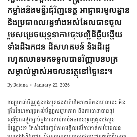
កម្លាំងនិងមន្ទីរជុំវិញខេត្ត អាជ្ញាធរមូលដ្ឋាន
និងប្រជាពលរដ្ឋទាំងអស់ដែលបានចូល
រួមសម្រេចយុទ្ធនាការចុះបញ្ជីដីធ្លីបង្ហើយ
ទាំងដីឯកជន ដីសហគមន៍ និងដីរដ្ឋ
រហូតឈានមកទទួលបានវិញ្ញាបនបត្រ
សម្គាល់ម្ចាស់អចលនវត្ថុនៅថ្ងៃនេះ។
By
Ratana
January 22, 2026
ការប្រគល់ប័ណ្ណជូនបងប្អូនជនជាតិដើមភាគតិចនាពេលនេះ មិន
ត្រឹមតែជាការប្រគល់ប័ណ្ណសមូហភាព និងការធានាបាននូវ
សុវត្ថិភាពផ្លូវច្បាប់ក្នុងការកាន់កាប់អចលនទ្រព្យជូនបងប្អូន
ប៉ុណ្ណោះទេ តែសំដៅបញ្ចប់ភាពមន្ទិលលើការកាន់កាប់អចលន
ទ្រព្យរវាងដីឯកជន និងសមូហភាពរបស់បងប្អូនជនជាតិដើមភាគ