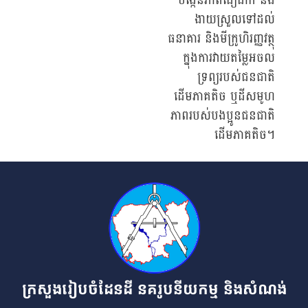
បង្កើនភាពជឿជាក់ និង
ងាយស្រួលទៅដល់
ធនាគារ និងមីក្រូហិរញ្ញវត្ថុ
ក្នុងការវាយតម្លៃអចល
ទ្រព្យរបស់ជនជាតិ
ដើមភាគតិច ឬដីសមូហ
ភាពរបស់បងប្អូនជនជាតិ
ដើមភាគតិច។
ក្រសួងរៀបចំដែនដី នគរូបនីយកម្ម និងសំណង់