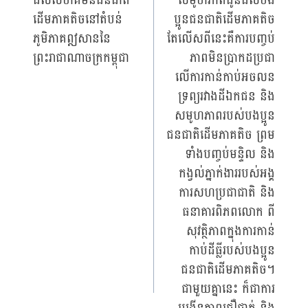
ដល់សហគមន៍ជនជាតិ
សមូហភាពជូនដល់បង
ដើមភាគតិចនៅតំបន់
ប្អូនជនជាតិដើមភាគតិច
ភូមិភាគឦសាននៃ
តែលើសពីនេះគឺការបញ្ចប់
ព្រះរាជាណាចក្រកម្ពុជា
ភាពមិនប្រាកដប្រជា
លើការកាន់កាប់អចលន
ទ្រព្យរវាងដីឯកជន និង
សមូហភាពរបស់បងប្អូន
ជនជាតិដើមភាគតិច ព្រម
ទាំងបញ្ចប់មន្ទិល និង
កង្វល់ភ្នាក់ងាររបស់អង្គ
ការសហប្រជាជាតិ និង
ធនាគារពិភពលោក ពី
សុវត្ថិភាពក្នុងការកាន់
កាប់ដីធ្លីរបស់បងប្អូន
ជនជាតិដើមភាគតិច។
ជាមួយគ្នានេះ ក៏ជាការ