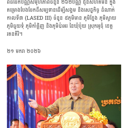
ពិធីចែកប័ណ្ណសមូហភាពចំនួន ២៦២ប័ណ្ណ ជូនសហគមន៍ ក្នុង
គម្រោងបែងចែកដីសម្បទានដើម្បីសង្គម និងសេដ្ឋកិច្ច ដំណាក់
កាលទី៣ (LASED III) ចំនួន ៥ភូមិមាន ភូមិខ្មែង ភូមិស្វាយ
ភូមិធួយទុំ ភូមិកាំផ្លិញ និងភូមិប៉ាអរ នៃឃុំប៉ូយ ស្រុកអូជុំ ខេត្ត
រតនគិរិ។
២១ មករា ២០២៦