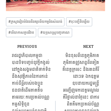
Post
#
ក្រសួងរៀបចំដែនដីនគរូបនីយកម្មនិងសំណង់
#
ចុះបញ្ជីដីបង្ហើយ
Tags:
#
បរិយាកាសគ្មានវិវាទ
#
យុទ្ធសាស្ត្របញ្ចកោណ
PREVIOUS
NEXT
Post
រាជរដ្ឋាភិបាលកម្ពុជា
មិនខុសពីខេត្តភូមិភាគ
បានបិទបញ្ចប់នូវក្តីកង្វល់
ភូមិភាគឦសាន្ដពីរទៀត
navigation
នៅក្នុងសង្គមជាតិទាក់ទិន
គឺខេត្តក្រចេះ និងរតនគិរី
នឹងសុវត្ថិភាពនៃការកាន់
នោះទេ ឯកឧត្តម
កាប់ដីធ្លីរបស់បងប្អូន
ឧបនាយករដ្ឋមន្ត្រី
ជនជាតិដើមភាគតិច
អញ្ជើញមកខេត្តមណ្ឌល
តាមរយៈការប្រគល់បណ្ណ
គីរីផ្ទាល់នាថ្ងៃនេះ ជាការ
កម្មសិទ្ធិជូន
ពិតគឺមកប្រគល់ប័ណ្ណ