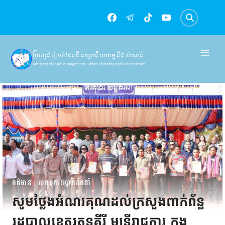
Skip
to
content
ក្រសួងរៀបចំដែនដី នគរូបនីយកម្ម និងសំណង់
Ministry of Land Management, Urban Planning and Construction
ពត៌មាន
|
សកម្មភាពថ្នាក់ដឹកនាំ
សូមថ្លែងអំណរគុណដល់ក្រសួងពាក់ព័ន្ធ
រដ្ឋបាលខេត្តរតនគីរី មន្ត្រីរាជការ កង