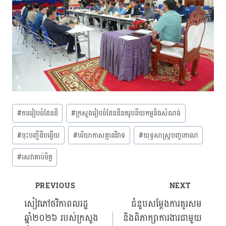
Post
#
ការរៀបចំដែនដី
#
ក្រសួងរៀបចំដែនដីនគរូបនីយកម្មនិងសំណង់
Tags:
#
ចុះបញ្ជីដីបង្ហើយ
#
បរិយាកាសគ្មានវិវាទ
#
យុទ្ធសាស្ត្របញ្ចកោណ
#
សេវាគាប់ចិត្ត
PREVIOUS
NEXT
Post
សៀវភៅថវិកាពលរដ្ឋ
ជំនួបសម្តែងការគួរសម
ឆ្នាំ២០២៦ របស់ក្រសួង
និងពិភាក្សាការងារជាមួយ
navigation