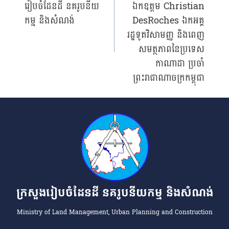
រៀបចំដែនដី នគរូបនីយ
ឯកឧត្តម Christian
កម្ម និងសំណង់
DesRoches ឯកអគ្គ
រដ្ឋទូតវិសាមញ្ញ និងពេញ
សមត្ថភាពនៃប្រទេស
កាណាដា ប្រចាំ
ព្រះរាជាណាចក្រកម្ពុជា
ក្រសួងរៀបចំដែនដី នគរូបនីយកម្ម និងសំណង់
Ministry of Land Management, Urban Planning and Construction