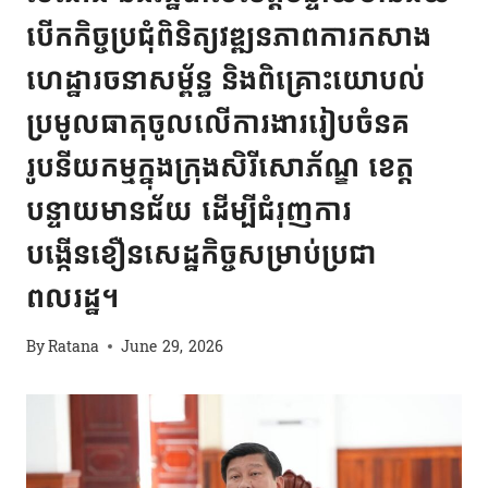
បើកកិច្ចប្រជុំពិនិត្យវឌ្ឍនភាពការកសាង
ហេដ្ឋារចនាសម្ព័ន្ធ និងពិគ្រោះយោបល់
ប្រមូលធាតុចូលលើការងាររៀបចំនគ
រូបនីយកម្មក្នុងក្រុងសិរីសោភ័ណ្ឌ ខេត្ត
បន្ទាយមានជ័យ ដើម្បីជំរុញការ
បង្កើនខឿនសេដ្ឋកិច្ចសម្រាប់ប្រជា
ពលរដ្ឋ។
By
Ratana
June 29, 2026