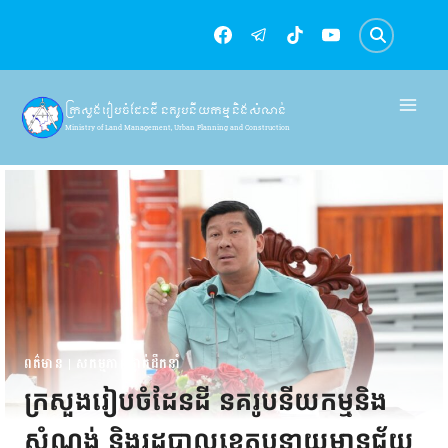
Skip
to
content
ក្រសួងរៀបចំដែនដី នគរូបនីយកម្ម និងសំណង់
Ministry of Land Management, Urban Planning and Construction
ពត៌មាន
|
សកម្មភាពថ្នាក់ដឹកនាំ
ក្រសួងរៀបចំដែនដី នគរូបនីយកម្មនិង
សំណង់ និងរដ្ឋបាលខេត្តបន្ទាយមានជ័យ