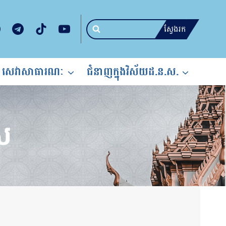
ស្វែងរក
សេវាសាធារណៈ
ជំនាញក្នុងវិស័យដ.ន.ស.
ស