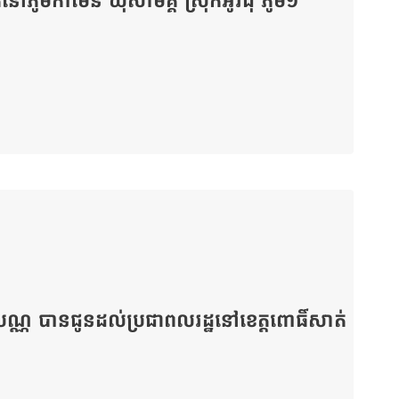
នៅភូមិកាម៉ែន ឃុំសាមគ្គី ស្រុកអូរជុំ ភូមិ១
បណ្ណ​ បានជូនដល់ប្រជាពលរដ្ឋនៅខេត្តពោធិ៍សាត់​