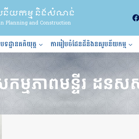
ូបនីយកម្ម និងសំណង់
an Planning and Construction
ងបទដ្ឋានគតិយុត្ត
ការរៀបចំដែនដីនិងនគរូបនីយកម្ម
សកម្មភាពមន្ទីរ ដនស