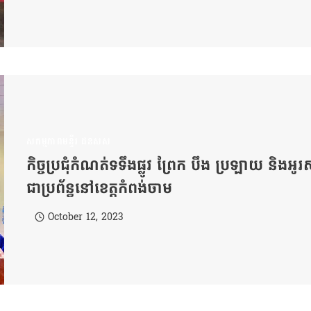
សកម្មភាពមន្ទីរ ដនសស
កិច្ចប្រជុំកំណត់ទទឹងផ្លូវ ព្រែក បឹង ប្រឡាយ និ
ជាប្រព័ន្ធនៅខេត្តកំពង់ចាម
October 12, 2023