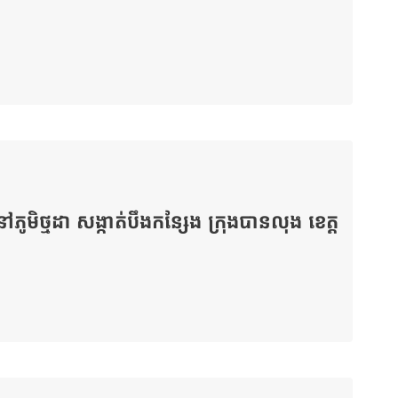
ៅភូមិថ្មដា សង្កាត់បឹងកន្សែង ក្រុងបានលុង ខេត្ត