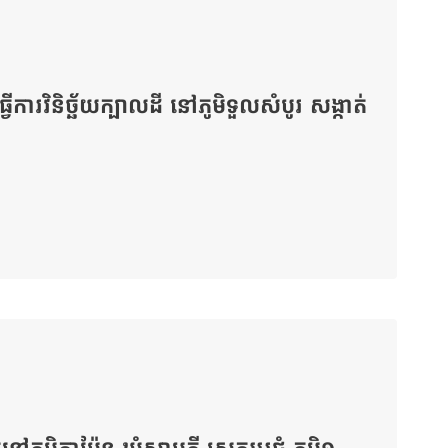
្វើការវិនិច្ឆ័យក្បាលដី នៅភូមិទួលសំបូរ សង្កាត់