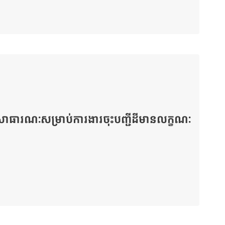
ងអូរសាធារណៈសម្រាប់ការងារចុះបញ្ជីដីមានលក្ខណៈ