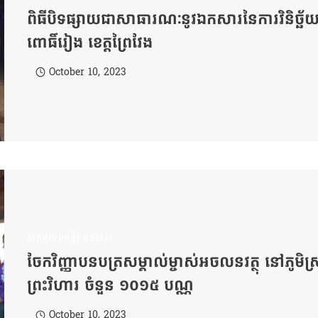
ពិធីបិទផ្សាយជាសាធារណៈនូវឯកសារនៃការវិនិច្ឆ័យ ស
ពោធិ៍រៀង ខេត្តព្រៃវែង
October 10, 2023
សកម្មភាពមន្ទីរ ដនសស
ចែកវិញ្ញាបនបត្រសម្គាល់ម្ចាស់អចលនវត្ថុ​ នៅភូមិស្
ព្រះវិហារ ចំនួន ១០១៥ បណ្ណ
October 10, 2023