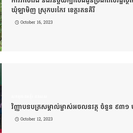
ការវាស់វែង និងវិនិច្ឆ័យក្បាលដីជូនប្រជាពលរដ្ឋស្ថិត​
ឃុំឡាមិញ ស្រុកបរកែវ​ ខេត្តរតនគិរី​
October 16, 2023
សកម្មភាពមន្ទីរ ដនសស
វិញ្ញាបនបត្រសម្គាល់ម្ចាស់អចលនវត្ថុ ចំនួន ៩៣១ 
October 12, 2023