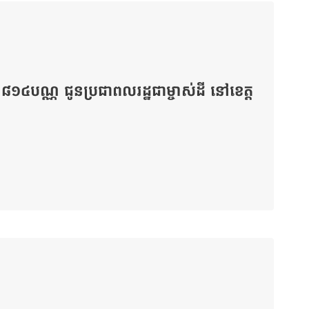
ន ៨១៤បណ្ណ ជូនប្រជាពលរដ្ឋជាម្ចាស់ដី នៅខេត្ត