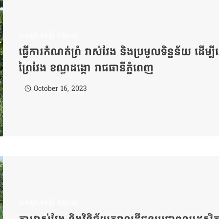
សកម្មភាពមន្ទីរ ដនសស
ធ្វើការកំណត់ព្រំ វាស់វែង និងប្រមូលទិន្នន័យ ដើម្បីធ
ព្រៃវែង ខណ្ឌដង្កោ រាជធានីភ្នំពេញ
October 16, 2023
សកម្មភាពមន្ទីរ ដនសស