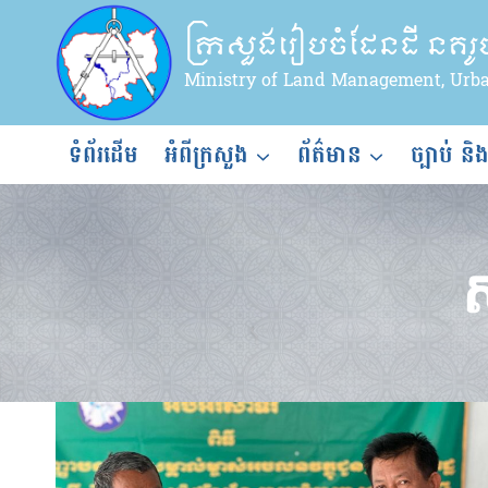
Skip
ក្រសួងរៀបចំដែនដី នគរ
to
content
Ministry of Land Management, Urb
ទំព័រដើម
អំពីក្រសួង
ព័ត៌មាន
ច្បាប់ និ