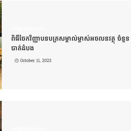
សកម្មភាពមន្ទីរ ដនសស
ពិធីចែកវិញ្ញាបនបត្រសម្គាល់ម្ចាស់អចលនវត្ថុ ចំនួ
បាត់ដំបង
October 11, 2023
សកម្មភាពមន្ទីរ ដនសស