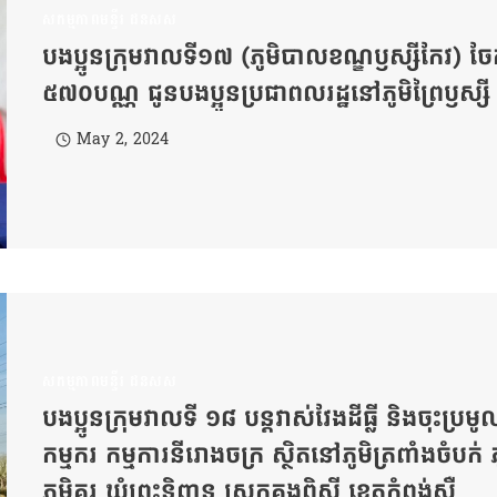
សកម្មភាពមន្ទីរ ដនសស
បងប្អូនក្រុមវាលទី១៧ (ភូមិបាលខណ្ឌឫស្សីកែវ) ចែ
៥៧០បណ្ណ ជូនបងប្អូនប្រជាពលរដ្ឋនៅភូមិព្រៃឫស្សី និងភូម
May 2, 2024
សកម្មភាពមន្ទីរ ដនសស
បងប្អូនក្រុមវាលទី ១៨ បន្តវាស់វែងដីធ្លី និងចុះប្រម
កម្មករ កម្មការនីរោងចក្រ ស្ថិតនៅភូមិត្រពាំងចំបក់ ភូម
ភូមិគរ ឃុំព្រះនិពាន្វ ស្រុកគងពិសី ខេត្តកំពង់ស្ពឺ