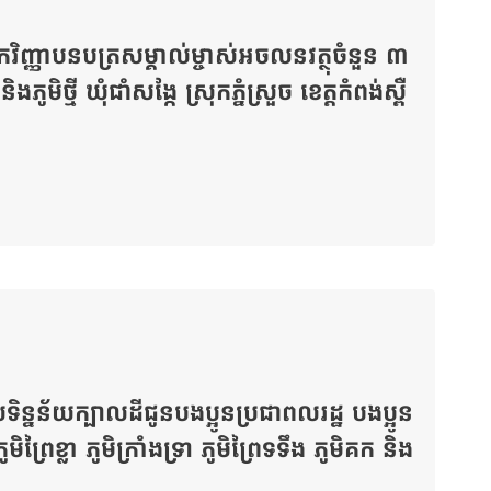
កវិញ្ញាបនបត្រសម្គាល់ម្ចាស់អចលនវត្ថុចំនួន ៣
ិថ្មី ឃុំជាំសង្កែ ស្រុកភ្នំស្រួច ខេត្តកំពង់ស្ពឺ
ូលទិន្នន័យក្បាលដីជូនបងប្អូនប្រជាពលរដ្ឋ បងប្អូន
ិព្រៃខ្លា ភូមិក្រាំងទ្រា ភូមិព្រៃទទឹង ភូមិគក និង