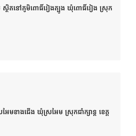
្ថិតនៅភូមិពោធិ៍រៀងត្បូង ឃុំពោធិ៍រៀង​ ស្រុក
រអែមខាងជើង ឃុំស្រអែម ស្រុកជាំក្សាន្ត ខេត្ត