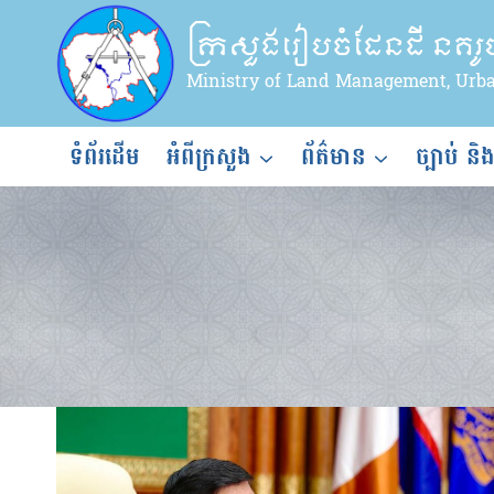
Skip
ក្រសួងរៀបចំដែនដី នគរ
to
content
Ministry of Land Management, Urb
ទំព័រដើម
អំពីក្រសួង
ព័ត៌មាន
ច្បាប់ និ