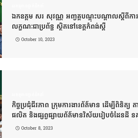
សកម្មភាពថ្នាក់ដឹកនាំ
ឯកឧត្តម សរ សុវណ្ណ អញ្វគ្គបណ្តុះបណ្តាលស្តីពីការងារច
លក្ខណៈជាប្រព័ន្ធ ស្ថិតនៅខេត្តកំពង់ស្ពឺ
October 10, 2023
សកម្មភាពថ្នាក់ដឹកនាំ
កិច្ចប្រជុំជីវភាព ក្រុមការងារព័ត៌មាន ដើម្បីពិនិ
ផលិត និងផ្សព្វផ្សាយព័ត៌មានវិស័យរៀបចំដែនដី ន
October 8, 2023