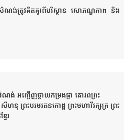
សំណង់ត្រូវគិតគូរពីបរិស្ថាន សោភណ្ឌភាព និង
ងសំណង់ អញ្ជើញថ្វាយកម្រងផ្កា គោរពព្រះ
ម សីហនុ ព្រះបរមរតនកោដ្ឋ ព្រះមហាវីរក្សត្រ ព្រះ
្មែរ