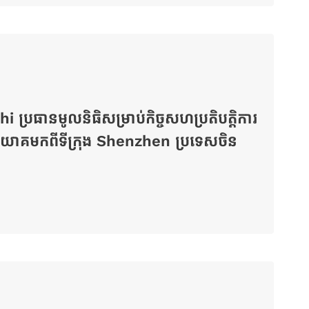
 ប្រធានមូលនិធិសម្រាប់កិច្ចសហប្រតិបត្តិការ
ិនិយោគមកពីទីក្រុង Shenzhen ប្រទេសចិន