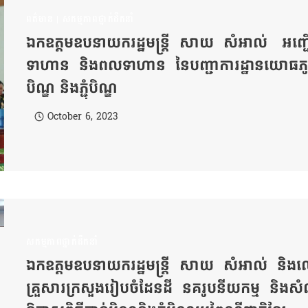
ពត៌មាន
|
សកម្មភាពថ្នាក់ដឹកនាំ
ឯកឧត្ដមឧបនាយករដ្ឋមន្ត្រី សាយ សំអាល់ អញ
ទាហាន និងពលទាហាន នៃបញ្ជាការដ្ឋានយោធភូមិភាគ
បិណ្ឌ និងភ្ជុំបិណ្ឌ
October 6, 2023
សកម្មភាពថ្នាក់ដឹកនាំ
ឯកឧត្ដមឧបនាយករដ្ឋមន្ត្រី សាយ សំអាល់ និងលោកជំ
គ្រួសារក្រសួងរៀបចំដែនដី នគរូបនីយកម្ម និងសំណង់