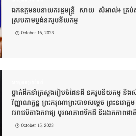
សកម្មភាពថ្នាក់ដឹកនាំ
ឯកឧត្ដមឧបនាយករដ្ឋមន្ត្រី សាយ សំអាល់៖ គ្រប់
ស្របតាមប្លង់នគរូបនីយកម្ម
October 16, 2023
សកម្មភាពថ្នាក់ដឹកនាំ
ថ្នាក់ដឹកនាំក្រសួងរៀបចំដែនដី នគរូបនីយកម្ម និ
វិញ្ញាណក្ខន្ធ ព្រះករុណាព្រះបាទសម្តេច ព្រះនរោត្ត
វររាជបិតាឯករាជ្យ បូរណភាពទឹកដី និងឯកភាពជាតិខ
October 15, 2023