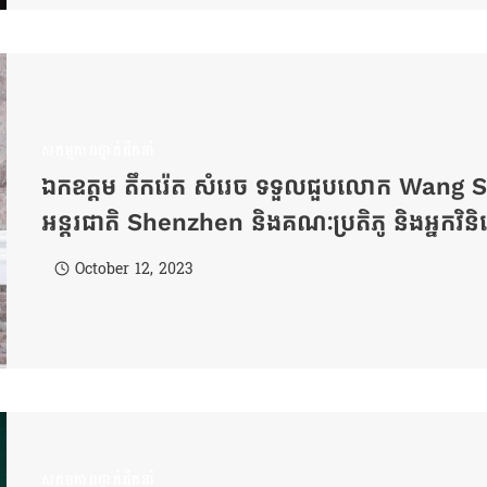
សកម្មភាពថ្នាក់ដឹកនាំ
ឯកឧត្តម​ តឹករ៉េត​ សំរេច​ ទទួលជួបលោក Wang Shi
អន្តរជាតិ Shenzhen និងគណៈប្រតិភូ និងអ្នកវ
October 12, 2023
សកម្មភាពថ្នាក់ដឹកនាំ