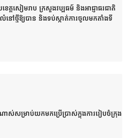
ខេត្តសៀមរាប ក្រសួងវប្បធម៌ និងអាជ្ញាធរជាតិ
ីលំនៅថ្មីឱ្យបាន និងទប់ស្កាត់ការចូលមកតាំងទី
ណាស់សម្រាប់យកមកប្រើប្រាស់ក្នុងការរៀបចំក្រុង