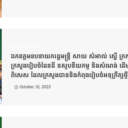
សកម្មភាពថ្នាក់ដឹកនាំ
ឯកឧត្តមឧបនាយករដ្ឋមន្រ្តី សាយ សំអាល់ ស្នើ ក្
ក្រសួងរៀបចំដែនដី នគរូបនីយកម្ម និងសំណង់ ដើម្បីធ្
ពិសេស ដែលក្រសួងបាននិងកំពុងរៀបចំអនុក្រឹត្យថ្មីស្តី
October 10, 2023