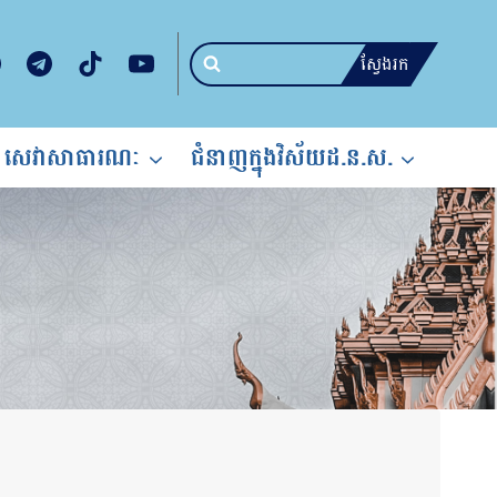
ស្វែងរក
សេវាសាធារណៈ
ជំនាញក្នុងវិស័យដ.ន.ស.