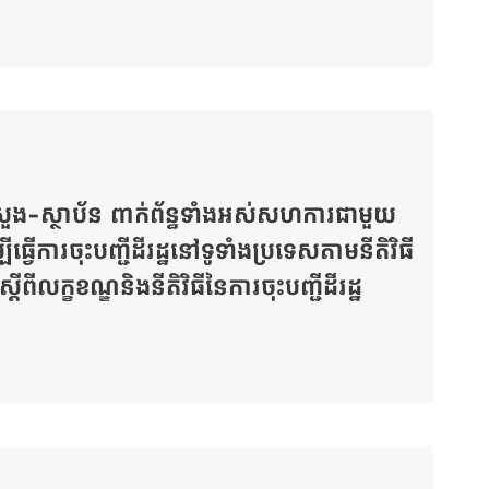
រសួង-ស្ថាប័ន ពាក់ព័ន្ធទាំងអស់សហការជាមួយ
វើការចុះបញ្ជីដីរដ្ឋនៅទូទាំងប្រទេសតាមនីតិវិធី
ពីលក្ខខណ្ឌនិងនីតិវិធីនៃការចុះបញ្ជីដីរដ្ឋ