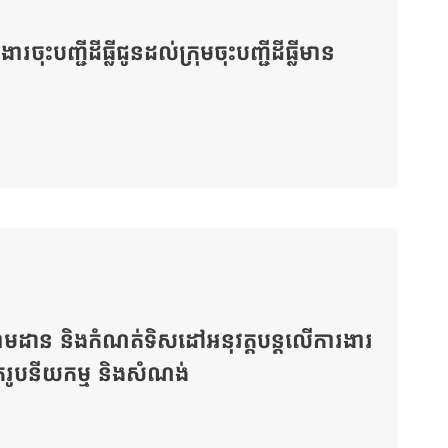
ុះបញ្ជីដីធ្លីជូនដល់ក្រុមចុះបញ្ជីដីធ្លីមាន
ត្យ តាមដាន និងកំណត់ទិសដៅអនុវត្តបន្តលើការងារ
គរូបនីយកម្ម និងសំណង់