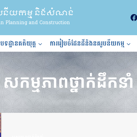
ូបនីយកម្ម និងសំណង់
an Planning and Construction
ងបទដ្ឋានគតិយុត្ត
ការរៀបចំដែនដីនិងនគរូបនីយកម្ម
សកម្មភាពថ្នាក់ដឹកនាំ