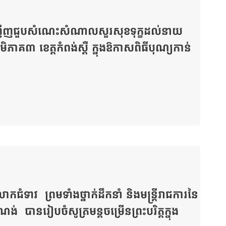
្ជើញជួបសំណេះសំណាលសួរសុខទុក្ខដល់នាយ
៣ ខេត្តកំពង់ស្ពឺ ក្នុងឱកាសពិធីបុណ្យកាន់
ទាវ ព្រមទាំងថ្នាក់ដឹកនាំ និងមន្រ្តីរាជការនៃ
 បានរៀបចំសូត្រមន្តចម្រើនព្រះបរិត្តក្នុង