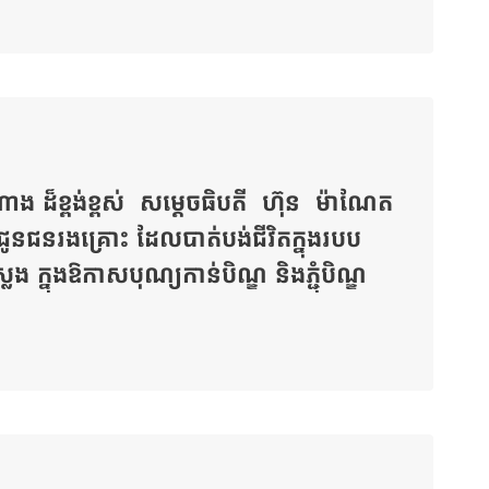
 ដ៏ខ្ពង់ខ្ពស់ សម្តេចធិបតី ហ៊ុន ម៉ាណែត
ុសលជូនជនរងគ្រោះ ដែលបាត់បង់ជីវិតក្នុងរបប
ក្នុងឱកាសបុណ្យកាន់បិណ្ឌ និងភ្ជុំបិណ្ឌ