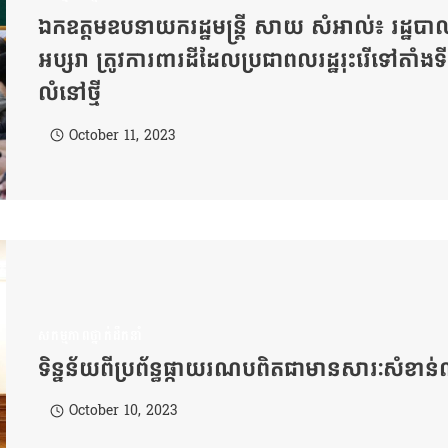
ឯកឧត្តមឧបនាយករដ្ឋមន្រ្តី សាយ សំអាល់៖ រដ្ឋបាល
អប្សរា ត្រូវការពារដីដែលប្រជាពលរដ្ឋរុះរើទៅតាំងទ
លំនៅថ្មី
October 11, 2023
សកម្មភាពថ្នាក់ដឹកនាំ
ទិន្នន័យពីប្រព័ន្ធផ្កាយរណបពិតជាមានសារៈសំខាន់
October 10, 2023