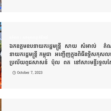
ពត៌មាន
|
សកម្មភាពថ្នាក់ដឹកនាំ
ឯកឧត្ដមឧបនាយករដ្ឋមន្ត្រី សាយ សំអាល់ តំណាង
នាយករដ្ឋមន្ត្រី កម្ពុជា អញ្ជើញក្នុងពិធីឧទ្ទិសក
ប្រល័យពូជសាសន៍ ប៉ុល ពត នៅសារមន្ទីរទួលស្លែង 
October 7, 2023