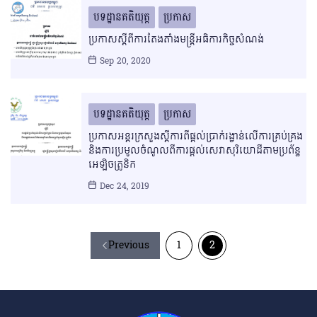
បទដ្ឋានគតិយុត្ត
ប្រកាស
ប្រកាសស្ដីពីការតែងតាំងមន្រ្តីអធិការកិច្ចសំណង់
Sep 20, 2020
បទដ្ឋានគតិយុត្ត
ប្រកាស
ប្រកាសអន្តរក្រសួងស្ដីការពីផ្ដល់ប្រាក់រង្វាន់លើការគ្រប់គ្រង
និងការប្រមូលចំណូលពីការផ្ដល់សេវាសុរិយោដីតាមប្រព័ន្ធ
អេឡិចត្រូនិក
Dec 24, 2019
Previous
1
2