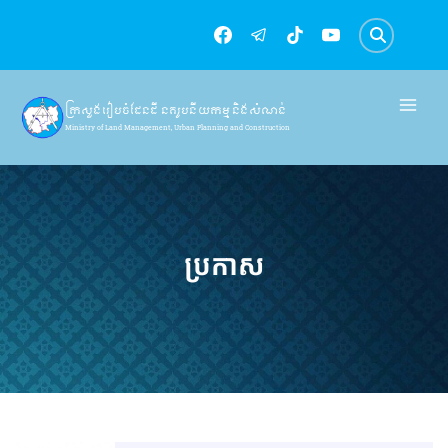
Skip
to
content
ក្រសួងរៀបចំដែនដី នគរូបនីយកម្ម និងសំណង់
Ministry of Land Management, Urban Planning and Construction
ប្រកាស