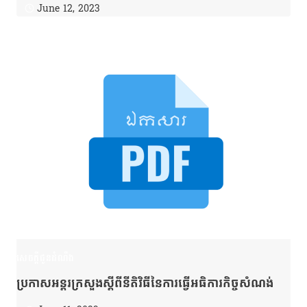
June 12, 2023
សេចក្តីជូនដំណឹង
ប្រកាសអន្តរក្រសួងស្ដីពីនីតិវិធីនៃការធ្វើអធិការកិច្ចសំណង់