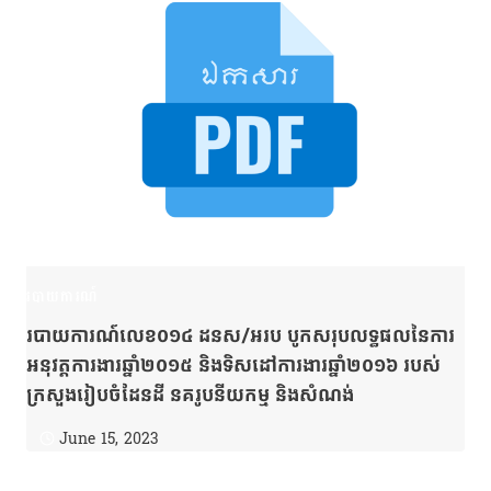
របាយការណ៍
របាយការណ៍លេខ០១៤ ដនស/អរប បូកសរុបលទ្ធផលនៃការ
អនុវត្តការងារឆ្នាំ២០១៥ និងទិសដៅការងារឆ្នាំ២០១៦ របស់
ក្រសួងរៀបចំដែនដី នគរូបនីយកម្ម និងសំណង់
June 15, 2023