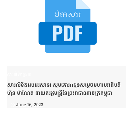
សារលិខិតជូនពរ
សារលិខិតអបអរសាទរ សូមគោរពជូនសម្ដេចមហាបវរធិបតី
ហ៊ុន ម៉ាណែត នាយករដ្ឋមន្រ្តីនៃព្រះរាជាណាចក្រកម្ពុជា
June 16, 2023