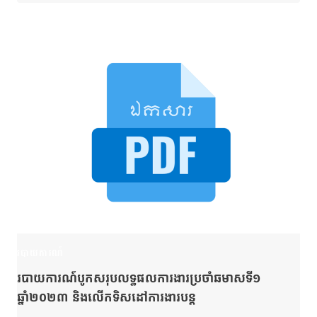
របាយការណ៍
របាយការណ៍បូកសរុបលទ្ធផលការងារប្រចាំឆមាសទី១
ឆ្នាំ២០២៣ និងលើកទិសដៅការងារបន្ត