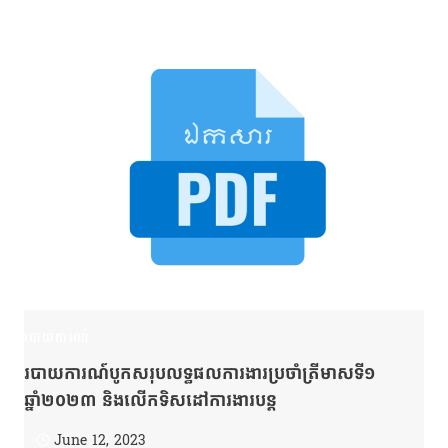
របាយការណ៍
របាយការណ៍បូកសរុបលទ្ធផលការងារប្រចាំត្រីមាសទី១
ឆ្នាំ២០២៣ និងលើកទិសដៅការងារបន្ត
June 12, 2023