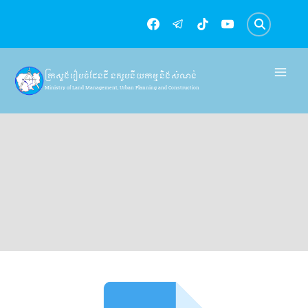
Skip
to
content
ក្រសួងរៀបចំដែនដី នគរូបនីយកម្ម និងសំណង់
Ministry of Land Management, Urban Planning and Construction