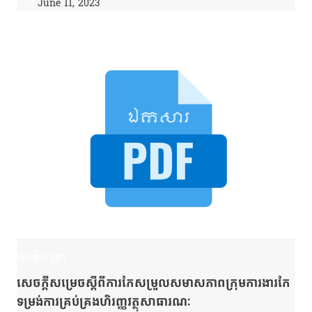
June 11, 2023
សេចក្តីសម្រេច
សេចក្ដីសម្រេចស្ដីពីការកែសម្រួលសមាសភាពក្រុមការងារកែ
ទម្រង់ការគ្រប់គ្រងហិរញ្ញវត្ថុសាធារណៈ