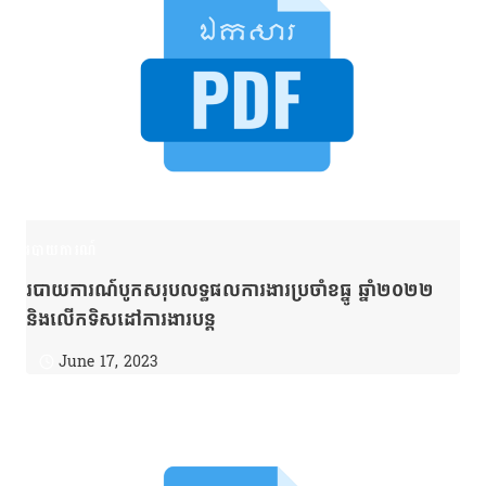
របាយការណ៍
របាយការណ៍បូកសរុបលទ្ធផលការងារប្រចាំខធ្នូ ឆ្នាំ២០២២
និងលើកទិសដៅការងារបន្ត
June 17, 2023