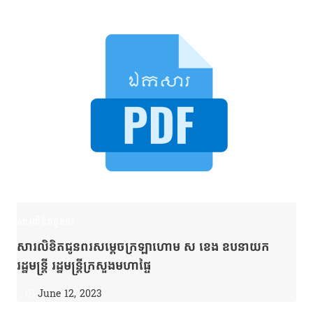
សារលិខិតជូនពរ
សារលិខិតជូនពរសម្ដេចក្រឡាហោម ស ខេង ឧបនាយក
រដ្ឋមន្រ្តី រដ្ឋមន្រ្តីក្រសួងមហាផ្ទៃ
June 12, 2023