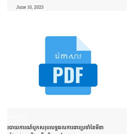
June 10, 2023
របាយការណ៍
របាយការណ៍បូកសរុបលទ្ធផលការងារប្រចាំខែមីនា