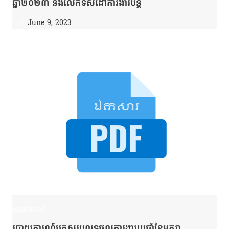
ឆ្នាំ២០២៣ និងលើកទិសដៅការងារបន្ត
June 9, 2023
របាយការណ៍
របាយការណ៍បូកសរុបលទ្ធផលការងារប្រចាំខែមករា