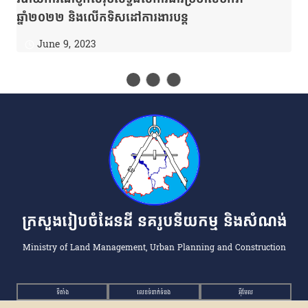
ឆ្នាំ២០២២ និងលើកទិសដៅការងារបន្ត
June 9, 2023
ក្រសួងរៀបចំដែនដី នគរូបនីយកម្ម និងសំណង់
Ministry of Land Management, Urban Planning and Construction
ទីតាំង
លេខទំនាក់ទំនង
អ៉ីមែល