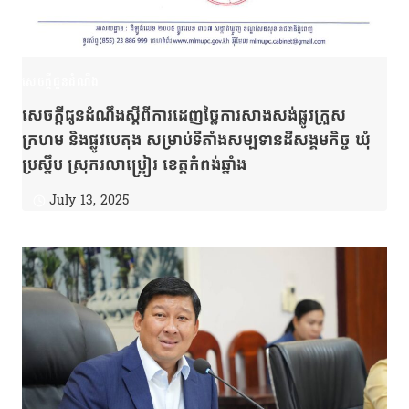
សេចក្តីជូនដំណឹង
សេចក្តីជូនដំណឹងស្តីពីការដេញថ្លៃការសាងសង់ផ្លូវក្រួស
ក្រហម និងផ្លូវបេតុង សម្រាប់ទីតាំងសម្បទានដីសង្គមកិច្ច ឃុំ
ប្រស្នឹប ស្រុករលាប្រ្អៀរ ខេត្តកំពង់ឆ្នាំង
July 13, 2025