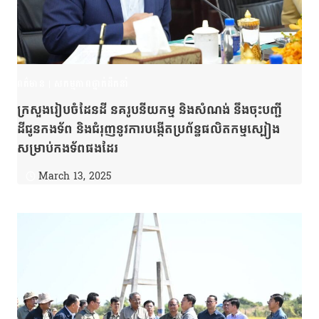
ពត៌មាន
|
សកម្មភាពថ្នាក់ដឹកនាំ
ក្រសួងរៀបចំដែនដី នគរូបនីយកម្ម និងសំណង់ នឹងចុះបញ្ជី
ដីជូនកងទ័ព និងជំរុញនូវការបង្កើតប្រព័ន្ធផលិតកម្មស្បៀង
សម្រាប់កងទ័ពផងដែរ
March 13, 2025