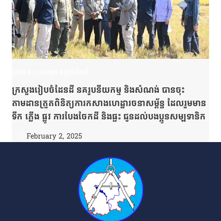
ពត៌មាន
|
សកម្មភាពថ្នាក់ដឹកនាំ
ក្រសួងរៀបចំដែនដី នគរូបនីយកម្ម និងសំណង់ បានចុះ
តាមដានត្រួតពិនិត្យការកសាងហេដ្ឋារចនាសម្ព័ន្ធ ដែលរួមមាន
ទឹក ភ្លើង ផ្លូវ ការបែងចែកដី និងផ្ទះ ជូនដល់បងប្អូនសម្បទានិក
February 2, 2025