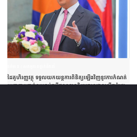
ពត៌មាន
|
សកម្មភាពថ្នាក់ដឹកនាំ
ដៃគូហិរញ្ញវត្ថុ ទទួលយកយន្តការពិនិត្យឡើងវិញនូវការកំណត់
អត្រាការប្រាក់សម្រាប់កម្ចីឥណទានទិញគេហដ្ឋានលើកដំបូង
ក្នុងតម្លៃក្រោម ២១មុឺនដុល្លារ
January 16, 2025