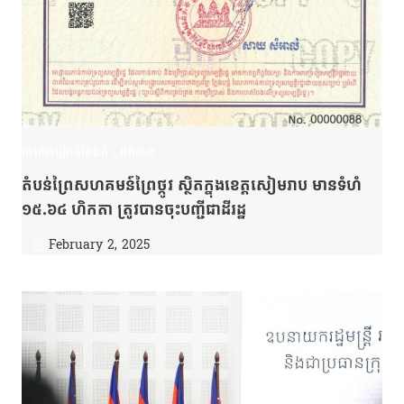
ការងាររៀបចំដែនដី
|
ពត៌មាន
តំបន់ព្រៃសហគមន៍ព្រៃថ្កូវ ស្ថិតក្នុងខេត្តសៀមរាប មានទំហំ
១៥.៦៤ ហិកតា ត្រូវបានចុះបញ្ជីជាដីរដ្ឋ
February 2, 2025