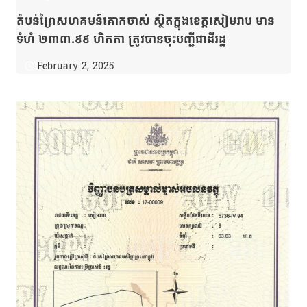
តំបន់ព្រៃសហគមន៍គោកចាស់ ស្ថិតក្នុងខេត្តសៀមរាប មាន
ទំហំ ២៣៣.៩៩ ហិកតា ត្រូវបានចុះបញ្ជីជាដីរដ្ឋ
February 2, 2025