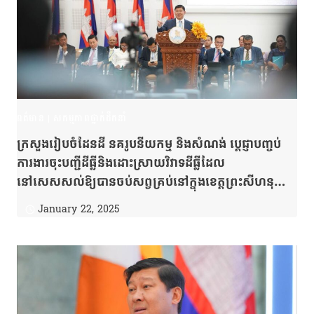
ពត៌មាន
|
សកម្មភាពថ្នាក់ដឹកនាំ
ក្រសួងរៀបចំដែនដី នគរូបនីយកម្ម និងសំណង់ ប្តេជ្ញាបញ្ចប់
ការងារចុះបញ្ជីដីធ្លីនិងដោះស្រាយវិវាទដីធ្លីដែល
នៅសេសសល់ឱ្យបានចប់សព្វគ្រប់នៅក្នុងខេត្តព្រះសីហនុ
ដើម្បីបង្កើតបរិយាកាសគ្មានវិវាទ និងលុបបំបាត់ភាពជ្រុល
January 22, 2025
និយមនៅក្នុងសង្គមជាតិ