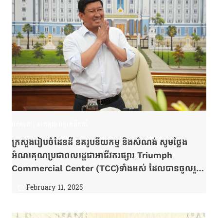
ពត៌មាន
|
សកម្មភាពថ្នាក់ដឹកនាំ
ក្រសួងរៀបចំដែនដី នគរូបនីយកម្ម និងសំណង់ សូមថ្លែង
អំណរគុណប្រជាពលរដ្ឋជាអាជីវករផ្សារ Triumph
Commercial Center (TCC)ទាំងអស់ ដែលបានចូលរួម
សហការសម្របសម្រួលបញ្ចប់វិវាទ ក្រោយពីបានរាំងស្ទះ
February 11, 2025
គម្រោងសាងសង់មជ្ឈមណ្ឌលពាណិជ្ជកម្ម ក្នុងរយៈពេល
កន្លងមក។