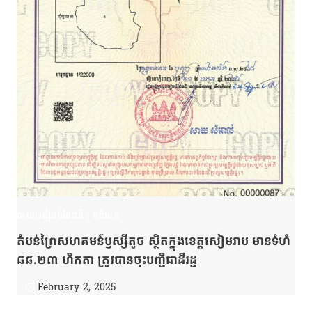
ការងាររៀបចំដែនដី
|
ពត៌មាន
តំបន់ព្រៃសហគមន៍ឫស្សីតូច ស្ថិតក្នុងខេត្តសៀមរាប មានទំហំ
៨៨.២៣ ហិកតា ត្រូវបានចុះបញ្ជីជាដីរដ្ឋ
February 2, 2025