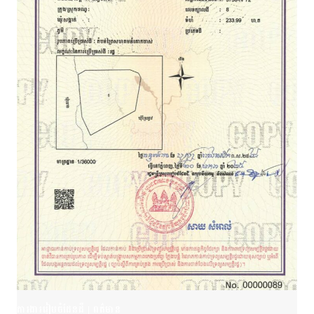
ការងាររៀបចំដែនដី
|
ពត៌មាន