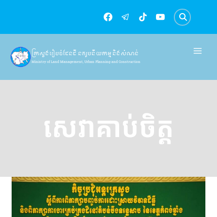
Skip
to
content
ក្រសួងរៀបចំដែនដី នគរូបនីយកម្ម និងសំណង់
Ministry of Land Management, Urban Planning and Construction
សេវាគាប់ចិត្ត