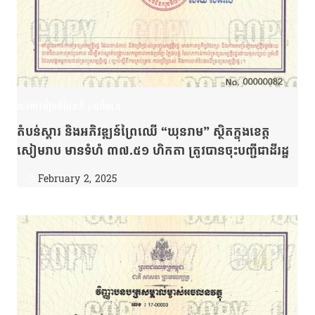
ការងាររៀបចំដែនដី
|
ពត៌មាន
តំបន់ស្តារ និងអភិវឌ្ឍន៍ព្រៃឈើ “ឃុនរាម” ស្ថិតក្នុងខេត្ត
សៀមរាប មានទំហំ ៣៧.៥១ ហិកតា ត្រូវបានចុះបញ្ជីជាដីរដ្ឋ
February 2, 2025