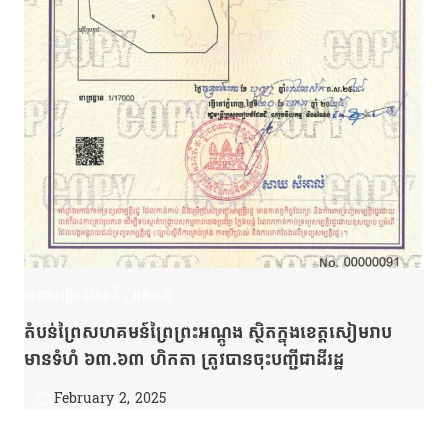
ការងាររៀបចំដែនដី
|
ពត៌មាន
តំបន់ព្រៃសហគមន៍ព្រៃព្រះអណ្តូង ស្ថិតក្នុងខេត្តសៀមរាប
មានទំហំ ៦៣.៦៣ ហិកតា ត្រូវបានចុះបញ្ជីជាដីរដ្ឋ
February 2, 2025