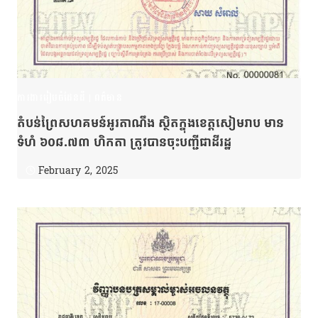
ការងាររៀបចំដែនដី
|
ពត៌មាន
តំបន់ព្រៃសហគមន៍អូរតាណឹង ស្ថិតក្នុងខេត្តសៀមរាប មាន
ទំហំ ៦០៨.៧៣ ហិកតា ត្រូវបានចុះបញ្ជីជាដីរដ្ឋ
February 2, 2025