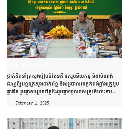
ពត៌មាន
|
សកម្មភាពថ្នាក់ដឹកនាំ
ថ្នាក់ដឹកនាំក្រសួងរៀបចំដែនដី នគរូបនីយកម្ម និងសំណង់
ជំរុញឱ្យអន្តរក្រសួងពាក់ព័ន្ធ និងរដ្ឋបាលខេត្តកំពង់ឆ្នាំងត្រូវរួម
គ្នាគិត រួមគ្នាសម្រេចចិត្តនិងរួមគ្នាទទួលខុសត្រូវចំពោះការ
ថែរក្សាបឹងទន្លេសាបដែលជាធនធានធម្មជាតិដ៏មានតម្លៃឱ្យបាន
February 11, 2025
គង់វង្សសម្រាប់មនុស្សជំនាន់ក្រោយ