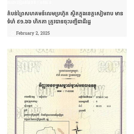
ការងាររៀបចំដែនដី
|
ពត៌មាន
តំបន់ព្រៃសហគមន៍លេមប្រហ៊ូត ស្ថិតក្នុងខេត្តសៀមរាប មាន
ទំហំ ៩១.៦៦ ហិកតា ត្រូវបានចុះបញ្ជីជាដីរដ្ឋ
February 2, 2025